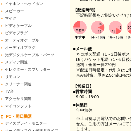
イヤホン・ヘッドホン
【配送時間】
スピーカー
下記時間帯をご指定いただけ
マイク
ビデオケーブル
ビデオプラグ
オーディオケーブル
オーディオプラグ
■メール便
ネコポス配送（1～2日後ポ
光デジタルケーブル・パーツ
ゆうパケット配送（1～5日後
メディア関連
送料：全国一律270円
セレクター・スプリッター
※配送日時指定・代引きはご
※A4封筒、厚さ2.5cm以内
リモコン
クリーナー関連
【営業日】
TV台
■営業時間
9:00～18:00
アクセサリ関連
■休業日
マイコンソフト
年中無休
PC・周辺機器
※土日祝はお電話でのお問い
ディスプレイ・モニター
せん。ご用の方はメールにて
します。
ハードディスク・光学ドライブ