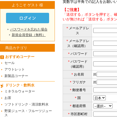
英数字は半角での記入をお願い
ようこそ ゲスト 様
【ご注意】
「送信する」ボタンを押すと、確
いが無ければ「送信する」ボタ
＊
メールアドレ
パスワードを忘れた場合
ス
新規会員登録（無料）
＊
メールアドレ
ス（確認用）
商品カテゴリ
＊
パスワード
おすすめコーナー
＊
パスワード
セール
（確認用）
アウトレット
＊
お名前
姓
新製品コーナー
＊
フリガナ
姓
ドリンク・飲料水
＊
郵便番号
ミネラルウォーター
お茶
＊
国
ソフトドリンク・清涼飲料水
＊
都道府県
野菜ジュース・フルーツジュー
＊
市区郡町村
ス