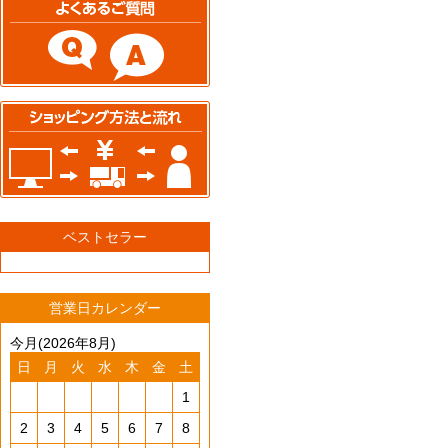
ベストセラー
営業日カレンダー
今月(2026年8月)
日
月
火
水
木
金
土
1
2
3
4
5
6
7
8