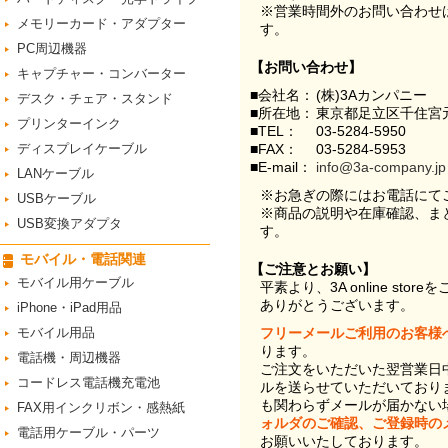
※営業時間外のお問い合わせ
メモリーカード・アダプター
す。
PC周辺機器
【お問い合わせ】
キャプチャー・コンバーター
■会社名：
(株)3Aカンパニー
デスク・チェア・スタンド
■所在地：
東京都足立区千住宮元
プリンターインク
■TEL：
03-5284-5950
ディスプレイケーブル
■FAX：
03-5284-5953
■E-mail：
info@3a-company.jp
LANケーブル
※お急ぎの際にはお電話にて
USBケーブル
※商品の説明や在庫確認、ま
USB変換アダプタ
す。
モバイル・電話関連
【ご注意とお願い】
モバイル用ケーブル
平素より、3A online st
ありがとうございます。
iPhone・iPad用品
モバイル用品
フリーメールご利用のお客様
ります。
電話機・周辺機器
ご注文をいただいた翌営業日
コードレス電話機充電池
ルを送らせていただいており
も関わらずメールが届かない
FAX用インクリボン・感熱紙
ォルダのご確認、ご登録時の
電話用ケーブル・パーツ
お願いいたしております。