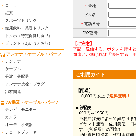
コーヒー
＊
番地
紅茶
ビル名
スポーツドリンク
＊
電話番号
健康飲料・美容ドリンク
FAX番号
トクホ（特定保健用食品）
ブランド（あいうえお順）
【ご注意】
下記「送信する」ボタンを押すと
アンテナ・ケーブル・パーツ
間違いが無ければ「送信する」
アンテナ
ケーブル
ご利用ガイド
分波・分配器
アンテナ接栓・プラグ
【配送】
部材関連
10,800円以上で
送料無料！
AV機器・ケーブル・パーツ
■宅配便
テレビ・モニター
699円～1950円
カメラ
※お届け先によって異なりま
※ヤマト運輸・佐川急便・日
オーディオ機器
す。(営業所止め可能)
レコードプレーヤー
※配送日時指定・代引き可能