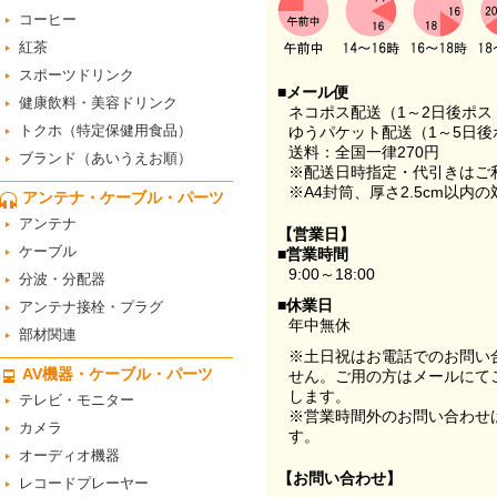
コーヒー
紅茶
スポーツドリンク
■メール便
健康飲料・美容ドリンク
ネコポス配送（1～2日後ポ
トクホ（特定保健用食品）
ゆうパケット配送（1～5日後
送料：全国一律270円
ブランド（あいうえお順）
※配送日時指定・代引きはご
※A4封筒、厚さ2.5cm以内
アンテナ・ケーブル・パーツ
アンテナ
【営業日】
ケーブル
■営業時間
9:00～18:00
分波・分配器
■休業日
アンテナ接栓・プラグ
年中無休
部材関連
※土日祝はお電話でのお問い
AV機器・ケーブル・パーツ
せん。ご用の方はメールにて
します。
テレビ・モニター
※営業時間外のお問い合わせ
カメラ
す。
オーディオ機器
【お問い合わせ】
レコードプレーヤー