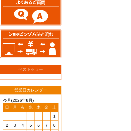
ベストセラー
営業日カレンダー
今月(2026年8月)
日
月
火
水
木
金
土
1
2
3
4
5
6
7
8