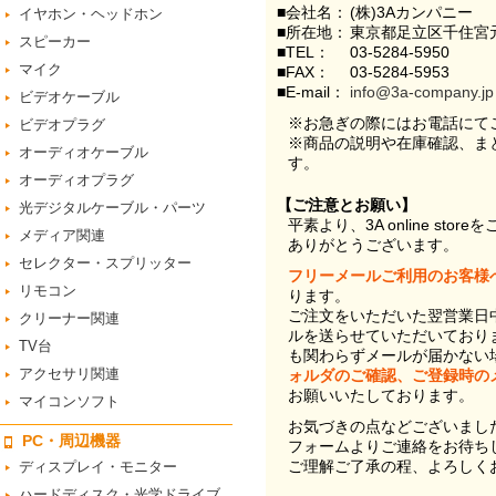
■会社名：
(株)3Aカンパニー
イヤホン・ヘッドホン
■所在地：
東京都足立区千住宮元
スピーカー
■TEL：
03-5284-5950
マイク
■FAX：
03-5284-5953
■E-mail：
info@3a-company.jp
ビデオケーブル
※お急ぎの際にはお電話にて
ビデオプラグ
※商品の説明や在庫確認、ま
オーディオケーブル
す。
オーディオプラグ
【ご注意とお願い】
光デジタルケーブル・パーツ
平素より、3A online st
メディア関連
ありがとうございます。
セレクター・スプリッター
フリーメールご利用のお客様
リモコン
ります。
ご注文をいただいた翌営業日
クリーナー関連
ルを送らせていただいており
TV台
も関わらずメールが届かない
アクセサリ関連
ォルダのご確認、ご登録時の
お願いいたしております。
マイコンソフト
お気づきの点などございまし
PC・周辺機器
フォームよりご連絡をお待ち
ご理解ご了承の程、よろしく
ディスプレイ・モニター
ハードディスク・光学ドライブ