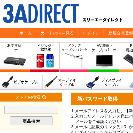
ホーム
カートの中を見る
ログイン
新規会員登
ストア内検索
新パスワード取得
1.メールアドレスを入力し、【
2.入力したメールアドレス宛に
メールをご確認ください。
3.メールに記載のリンク先UR
4.ログインページからログイン