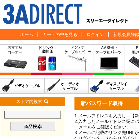
ホーム
カートの中を見る
ログイン
新規会員登
ストア内検索
新パスワード取得
1.メールアドレスを入力し、【
2.入力したメールアドレス宛に
メールをご確認ください。
3.メールに記載のリンク先UR
4.ログインページからログイン