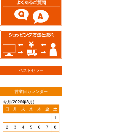
ベストセラー
営業日カレンダー
今月(2026年8月)
日
月
火
水
木
金
土
1
2
3
4
5
6
7
8