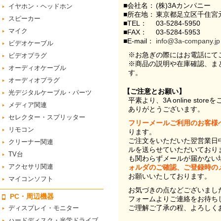
■会社名：
(株)3Aカンパニー
イヤホン・ヘッドホン
■所在地：
東京都足立区千住宮元
スピーカー
■TEL：
03-5284-5950
マイク
■FAX：
03-5284-5953
■E-mail：
info@3a-company.jp
ビデオケーブル
※お急ぎの際にはお電話にて
ビデオプラグ
※商品の説明や在庫確認、ま
オーディオケーブル
す。
オーディオプラグ
【ご注意とお願い】
光デジタルケーブル・パーツ
平素より、3A online st
メディア関連
ありがとうございます。
セレクター・スプリッター
フリーメールご利用のお客様
リモコン
ります。
ご注文をいただいた翌営業日
クリーナー関連
ルを送らせていただいており
TV台
も関わらずメールが届かない
アクセサリ関連
ォルダのご確認、ご登録時の
お願いいたしております。
マイコンソフト
お気づきの点などございまし
PC・周辺機器
フォームよりご連絡をお待ち
ご理解ご了承の程、よろしく
ディスプレイ・モニター
ハードディスク・光学ドライブ