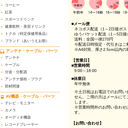
コーヒー
紅茶
スポーツドリンク
■メール便
健康飲料・美容ドリンク
ネコポス配送（1～2日後ポ
トクホ（特定保健用食品）
ゆうパケット配送（1～5日後
送料：全国一律270円
ブランド（あいうえお順）
※配送日時指定・代引きはご
※A4封筒、厚さ2.5cm以内
アンテナ・ケーブル・パーツ
アンテナ
【営業日】
ケーブル
■営業時間
9:00～18:00
分波・分配器
■休業日
アンテナ接栓・プラグ
年中無休
部材関連
※土日祝はお電話でのお問い
AV機器・ケーブル・パーツ
せん。ご用の方はメールにて
します。
テレビ・モニター
※営業時間外のお問い合わせ
カメラ
す。
オーディオ機器
【お問い合わせ】
レコードプレーヤー