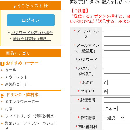
英数字は半角での記入をお願い
ようこそ ゲスト 様
【ご注意】
「送信する」ボタンを押すと、確
いが無ければ「送信する」ボタ
＊
メールアドレ
パスワードを忘れた場合
ス
新規会員登録（無料）
＊
メールアドレ
ス（確認用）
商品カテゴリ
＊
パスワード
おすすめコーナー
＊
パスワード
セール
（確認用）
アウトレット
＊
お名前
姓
新製品コーナー
＊
フリガナ
姓
ドリンク・飲料水
＊
郵便番号
ミネラルウォーター
お茶
＊
国
ソフトドリンク・清涼飲料水
＊
都道府県
野菜ジュース・フルーツジュー
＊
市区郡町村
ス