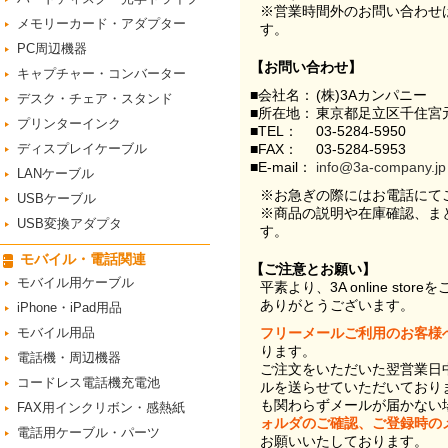
※営業時間外のお問い合わせ
メモリーカード・アダプター
す。
PC周辺機器
【お問い合わせ】
キャプチャー・コンバーター
■会社名：
(株)3Aカンパニー
デスク・チェア・スタンド
■所在地：
東京都足立区千住宮元
プリンターインク
■TEL：
03-5284-5950
ディスプレイケーブル
■FAX：
03-5284-5953
■E-mail：
info@3a-company.jp
LANケーブル
※お急ぎの際にはお電話にて
USBケーブル
※商品の説明や在庫確認、ま
USB変換アダプタ
す。
モバイル・電話関連
【ご注意とお願い】
モバイル用ケーブル
平素より、3A online st
ありがとうございます。
iPhone・iPad用品
モバイル用品
フリーメールご利用のお客様
ります。
電話機・周辺機器
ご注文をいただいた翌営業日
コードレス電話機充電池
ルを送らせていただいており
も関わらずメールが届かない
FAX用インクリボン・感熱紙
ォルダのご確認、ご登録時の
電話用ケーブル・パーツ
お願いいたしております。