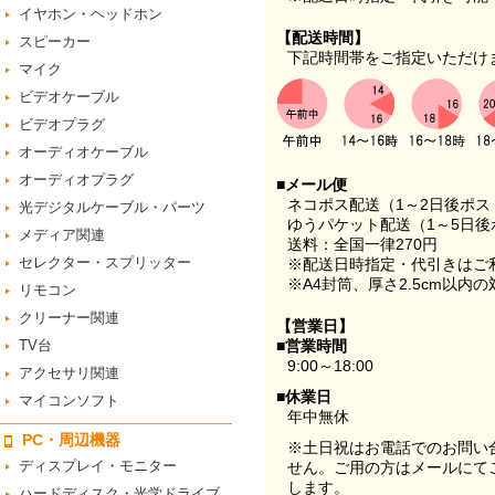
イヤホン・ヘッドホン
【配送時間】
スピーカー
下記時間帯をご指定いただけ
マイク
ビデオケーブル
ビデオプラグ
オーディオケーブル
オーディオプラグ
■メール便
ネコポス配送（1～2日後ポ
光デジタルケーブル・パーツ
ゆうパケット配送（1～5日後
メディア関連
送料：全国一律270円
セレクター・スプリッター
※配送日時指定・代引きはご
※A4封筒、厚さ2.5cm以内
リモコン
クリーナー関連
【営業日】
TV台
■営業時間
9:00～18:00
アクセサリ関連
■休業日
マイコンソフト
年中無休
PC・周辺機器
※土日祝はお電話でのお問い
ディスプレイ・モニター
せん。ご用の方はメールにて
します。
ハードディスク・光学ドライブ