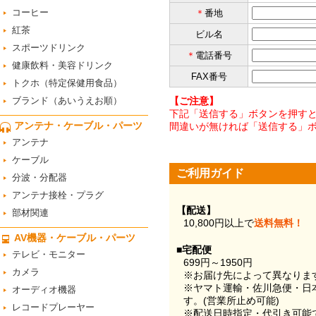
コーヒー
＊
番地
紅茶
ビル名
スポーツドリンク
＊
電話番号
健康飲料・美容ドリンク
FAX番号
トクホ（特定保健用食品）
ブランド（あいうえお順）
【ご注意】
下記「送信する」ボタンを押すと
アンテナ・ケーブル・パーツ
間違いが無ければ「送信する」
アンテナ
ケーブル
ご利用ガイド
分波・分配器
アンテナ接栓・プラグ
【配送】
部材関連
10,800円以上で
送料無料！
AV機器・ケーブル・パーツ
■宅配便
テレビ・モニター
699円～1950円
カメラ
※お届け先によって異なりま
※ヤマト運輸・佐川急便・日
オーディオ機器
す。(営業所止め可能)
レコードプレーヤー
※配送日時指定・代引き可能