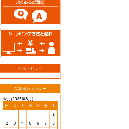
ベストセラー
営業日カレンダー
今月(2026年8月)
日
月
火
水
木
金
土
1
2
3
4
5
6
7
8