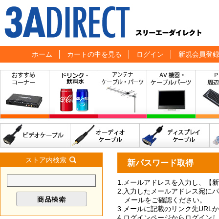
ホーム
カートの中を見る
ログイン
新規会員登
ストア内検索
新パスワード取得
1.メールアドレスを入力し、【
2.入力したメールアドレス宛に
メールをご確認ください。
3.メールに記載のリンク先UR
4.ログインページからログイン