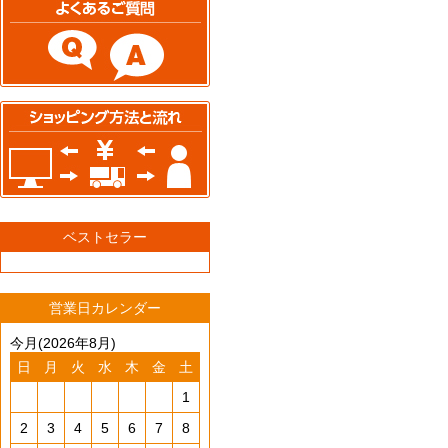
ベストセラー
営業日カレンダー
今月(2026年8月)
日
月
火
水
木
金
土
1
2
3
4
5
6
7
8