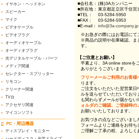
■会社名：
(株)3Aカンパニー
イヤホン・ヘッドホン
■所在地：
東京都足立区千住宮元
スピーカー
■TEL：
03-5284-5950
マイク
■FAX：
03-5284-5953
■E-mail：
info@3a-company.jp
ビデオケーブル
※お急ぎの際にはお電話にて
ビデオプラグ
※商品の説明や在庫確認、ま
オーディオケーブル
す。
オーディオプラグ
【ご注意とお願い】
光デジタルケーブル・パーツ
平素より、3A online st
メディア関連
ありがとうございます。
セレクター・スプリッター
フリーメールご利用のお客様
リモコン
ります。
ご注文をいただいた翌営業日
クリーナー関連
ルを送らせていただいており
TV台
も関わらずメールが届かない
アクセサリ関連
ォルダのご確認、ご登録時の
お願いいたしております。
マイコンソフト
お気づきの点などございまし
PC・周辺機器
フォームよりご連絡をお待ち
ご理解ご了承の程、よろしく
ディスプレイ・モニター
ハードディスク・光学ドライブ