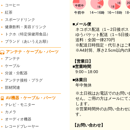
コーヒー
紅茶
スポーツドリンク
■メール便
健康飲料・美容ドリンク
ネコポス配送（1～2日後ポ
トクホ（特定保健用食品）
ゆうパケット配送（1～5日後
送料：全国一律270円
ブランド（あいうえお順）
※配送日時指定・代引きはご
※A4封筒、厚さ2.5cm以内
アンテナ・ケーブル・パーツ
アンテナ
【営業日】
ケーブル
■営業時間
9:00～18:00
分波・分配器
■休業日
アンテナ接栓・プラグ
年中無休
部材関連
※土日祝はお電話でのお問い
AV機器・ケーブル・パーツ
せん。ご用の方はメールにて
します。
テレビ・モニター
※営業時間外のお問い合わせ
カメラ
す。
オーディオ機器
【お問い合わせ】
レコードプレーヤー