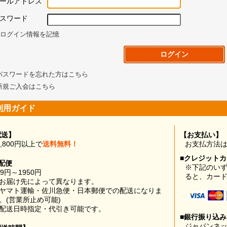
ールアドレス
スワード
ログイン情報を記憶
パスワードを忘れた方はこちら
新規ご入会はこちら
利用ガイド
配送】
【お支払い】
0,800円以上で
送料無料！
お支払方法
■クレジット
配便
※下記のい
99円～1950円
ると、カー
お届け先によって異なります。
ヤマト運輸・佐川急便・日本郵便での配送になりま
。(営業所止め可能)
配送日時指定・代引き可能です。
■銀行振り込
ジャパンネッ