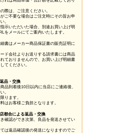
なければ商品単価・合計額を記載しており
用の際は、ご注意ください。
梱がご不要な場合はご注文時にその旨お申
さい。
ご指示いただいた場合、別途お買い上げ明
RLをメールにてご案内いたします。
明細書はメーカー商品保証書の販売証明に
カード会社よりお送りする請求書には商品
されておりませんので、お買い上げ明細書
管してください。
】
の返品・交換
商品到着後10日以内に当店にご連絡後、
さい。
に限ります。
数料はお客様ご負担となります。
当店都合による返品・交換
だき確認ができ次第、良品を発送させてい
。
っては返品確認後の発送になりますのでご