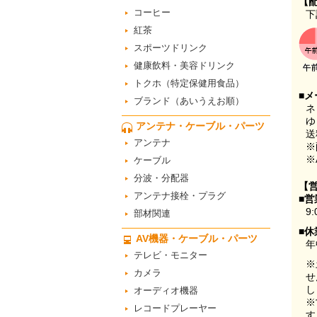
【
コーヒー
下
紅茶
スポーツドリンク
健康飲料・美容ドリンク
トクホ（特定保健用食品）
■メ
ブランド（あいうえお順）
ネ
ゆ
アンテナ・ケーブル・パーツ
送
アンテナ
※
※
ケーブル
分波・分配器
【
アンテナ接栓・プラグ
■営
9:
部材関連
■休
AV機器・ケーブル・パーツ
年
テレビ・モニター
※
カメラ
せ
し
オーディオ機器
※
レコードプレーヤー
す