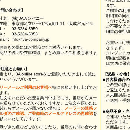
特に指定が
ます。
お問い合わせ】
ご贈答の利
明細書の同
社名：
(株)3Aカンパニー
し付けくだ
在地：
東京都足立区千住宮元町1-11 太成宮元ビル
ご不要な旨
EL：
03-5284-5950
細書の発行U
AX：
03-5284-5953
mail：
info@3a-company.jp
お買い上げ
お急ぎの際にはお電話にてご対応いたします。
なります。
商品の説明や在庫確認、まとめ買いのご相談も承りま
クレジット
。
明細は記載
は大切に保
ご注意とお願い】
素より、3A online storeをご愛顧いただきまして誠に
【返品・交換
りがとうございます。
■お客様都合
ご希望の際は
リーメールご利用のお客様へ
特にお願い申し上げてお
ご返送くだ
ます。
※未開封品
注文をいただいた翌営業日中までには、当店からメー
※送料・手
を送らせていただいておりますが、ご注文を頂いたに
関わらずメールが届かない場合は、
メーラーの迷惑フ
■商品不良・
ルダのご確認、ご登録時のメールアドレスの再確認
を
ご連絡いた
願いいたしております。
ただきます
気づきの点などございましたら、当店のお問い合わせ
※商品によ