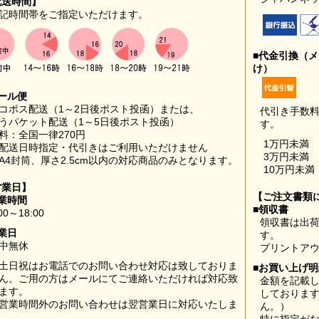
配送時間】
記時間帯をご指定いただけます。
■代金引換（
け）
ール便
コポス配送（1～2日後ポスト投函）または、
代引き手数
うパケット配送（1～5日後ポスト投函）
す。
料：全国一律270円
1万円未満
配送日時指定・代引きはご利用いただけません
3万円未満
A4封筒、厚さ2.5cm以内の対応商品のみとなります。
10万円未満
営業日】
【ご注文書類
業時間
■領収書
00～18:00
領収書は出荷
業日
す。
中無休
プリントア
土日祝はお電話でのお問い合わせ対応は致しておりま
■お買い上げ
ん。ご用の方はメールにてご連絡いただければ対応致
金額を記載
ます。
しておりま
営業時間外のお問い合わせは翌営業日に対応いたしま
ん。）
。