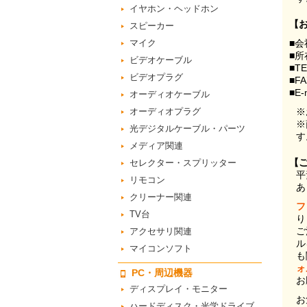
イヤホン・ヘッドホン
【
スピーカー
マイク
■会
■所
ビデオケーブル
■T
ビデオプラグ
■F
■E-
オーディオケーブル
オーディオプラグ
※
※
光デジタルケーブル・パーツ
す
メディア関連
【
セレクター・スプリッター
平
リモコン
あ
クリーナー関連
フ
TV台
り
ご
アクセサリ関連
ル
マイコンソフト
も
ォ
PC・周辺機器
お
ディスプレイ・モニター
お
ハードディスク・光学ドライブ