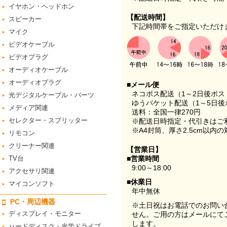
イヤホン・ヘッドホン
【配送時間】
スピーカー
下記時間帯をご指定いただけ
マイク
ビデオケーブル
ビデオプラグ
オーディオケーブル
オーディオプラグ
■メール便
ネコポス配送（1～2日後ポ
光デジタルケーブル・パーツ
ゆうパケット配送（1～5日後
メディア関連
送料：全国一律270円
セレクター・スプリッター
※配送日時指定・代引きはご
※A4封筒、厚さ2.5cm以内
リモコン
クリーナー関連
【営業日】
TV台
■営業時間
9:00～18:00
アクセサリ関連
■休業日
マイコンソフト
年中無休
PC・周辺機器
※土日祝はお電話でのお問い
ディスプレイ・モニター
せん。ご用の方はメールにて
します。
ハードディスク・光学ドライブ