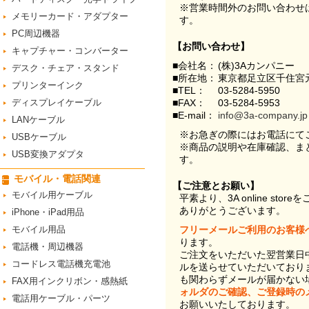
※営業時間外のお問い合わせ
メモリーカード・アダプター
す。
PC周辺機器
【お問い合わせ】
キャプチャー・コンバーター
■会社名：
(株)3Aカンパニー
デスク・チェア・スタンド
■所在地：
東京都足立区千住宮元
プリンターインク
■TEL：
03-5284-5950
ディスプレイケーブル
■FAX：
03-5284-5953
■E-mail：
info@3a-company.jp
LANケーブル
※お急ぎの際にはお電話にて
USBケーブル
※商品の説明や在庫確認、ま
USB変換アダプタ
す。
モバイル・電話関連
【ご注意とお願い】
モバイル用ケーブル
平素より、3A online st
ありがとうございます。
iPhone・iPad用品
モバイル用品
フリーメールご利用のお客様
ります。
電話機・周辺機器
ご注文をいただいた翌営業日
コードレス電話機充電池
ルを送らせていただいており
も関わらずメールが届かない
FAX用インクリボン・感熱紙
ォルダのご確認、ご登録時の
電話用ケーブル・パーツ
お願いいたしております。