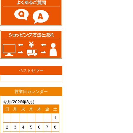
ベストセラー
営業日カレンダー
今月(2026年8月)
日
月
火
水
木
金
土
1
2
3
4
5
6
7
8