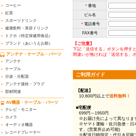
コーヒー
＊
番地
紅茶
ビル名
スポーツドリンク
＊
電話番号
健康飲料・美容ドリンク
FAX番号
トクホ（特定保健用食品）
ブランド（あいうえお順）
【ご注意】
下記「送信する」ボタンを押すと
アンテナ・ケーブル・パーツ
間違いが無ければ「送信する」
アンテナ
ケーブル
ご利用ガイド
分波・分配器
アンテナ接栓・プラグ
【配送】
部材関連
10,800円以上で
送料無料！
AV機器・ケーブル・パーツ
■宅配便
テレビ・モニター
699円～1950円
カメラ
※お届け先によって異なりま
※ヤマト運輸・佐川急便・日
オーディオ機器
す。(営業所止め可能)
レコードプレーヤー
※配送日時指定・代引き可能