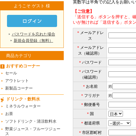
英数字は半角での記入をお願い
ようこそ ゲスト 様
【ご注意】
「送信する」ボタンを押すと、確
いが無ければ「送信する」ボタ
＊
メールアドレ
パスワードを忘れた場合
ス
新規会員登録（無料）
＊
メールアドレ
ス（確認用）
商品カテゴリ
＊
パスワード
おすすめコーナー
＊
パスワード
セール
（確認用）
アウトレット
＊
お名前
姓
新製品コーナー
＊
フリガナ
姓
ドリンク・飲料水
＊
郵便番号
ミネラルウォーター
お茶
＊
国
ソフトドリンク・清涼飲料水
＊
都道府県
野菜ジュース・フルーツジュー
＊
市区郡町村
ス