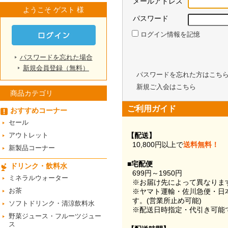
メールアドレス
ようこそ ゲスト 様
パスワード
ログイン情報を記憶
パスワードを忘れた場合
新規会員登録（無料）
パスワードを忘れた方はこち
新規ご入会はこちら
商品カテゴリ
ご利用ガイド
おすすめコーナー
セール
アウトレット
【配送】
10,800円以上で
送料無料！
新製品コーナー
■宅配便
ドリンク・飲料水
699円～1950円
ミネラルウォーター
※お届け先によって異なりま
お茶
※ヤマト運輸・佐川急便・日
す。(営業所止め可能)
ソフトドリンク・清涼飲料水
※配送日時指定・代引き可能
野菜ジュース・フルーツジュー
ス