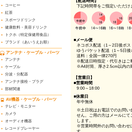
【配送時間】
コーヒー
下記時間帯をご指定いただけ
紅茶
スポーツドリンク
健康飲料・美容ドリンク
トクホ（特定保健用食品）
■メール便
ブランド（あいうえお順）
ネコポス配送（1～2日後ポ
ゆうパケット配送（1～5日後
アンテナ・ケーブル・パーツ
送料：全国一律270円
アンテナ
※配送日時指定・代引きはご
※A4封筒、厚さ2.5cm以内
ケーブル
分波・分配器
【営業日】
アンテナ接栓・プラグ
■営業時間
9:00～18:00
部材関連
■休業日
AV機器・ケーブル・パーツ
年中無休
テレビ・モニター
※土日祝はお電話でのお問い
カメラ
せん。ご用の方はメールにて
します。
オーディオ機器
※営業時間外のお問い合わせ
レコードプレーヤー
す。