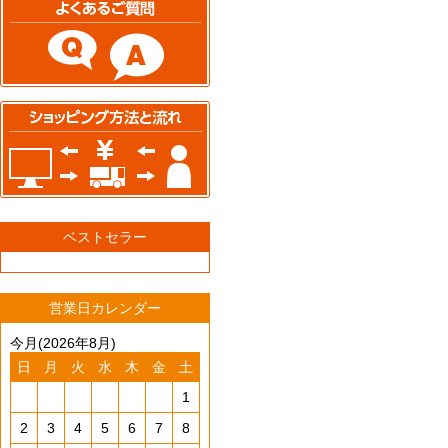
ベストセラー
営業日カレンダー
今月(2026年8月)
日
月
火
水
木
金
土
1
2
3
4
5
6
7
8