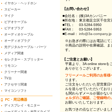
イヤホン・ヘッドホン
【お問い合わせ】
スピーカー
マイク
■会社名：
(株)3Aカンパニー
■所在地：
東京都足立区千住宮元
ビデオケーブル
■TEL：
03-5284-5950
ビデオプラグ
■FAX：
03-5284-5953
■E-mail：
info@3a-company.jp
オーディオケーブル
オーディオプラグ
※お急ぎの際にはお電話にて
※商品の説明や在庫確認、ま
光デジタルケーブル・パーツ
す。
メディア関連
【ご注意とお願い】
セレクター・スプリッター
平素より、3A online st
リモコン
ありがとうございます。
クリーナー関連
フリーメールご利用のお客様
TV台
ります。
ご注文をいただいた翌営業日
アクセサリ関連
ルを送らせていただいており
マイコンソフト
も関わらずメールが届かない
ォルダのご確認、ご登録時の
PC・周辺機器
お願いいたしております。
ディスプレイ・モニター
お気づきの点などございまし
ハードディスク・光学ドライブ