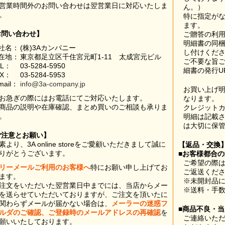
営業時間外のお問い合わせは翌営業日に対応いたしま
ん。）
。
特に指定が
ます。
お問い合わせ】
ご贈答の利
明細書の同
社名：
(株)3Aカンパニー
し付けくだ
在地：
東京都足立区千住宮元町1-11 太成宮元ビル
ご不要な旨
EL：
03-5284-5950
細書の発行U
AX：
03-5284-5953
mail：
info@3a-company.jp
お買い上げ
お急ぎの際にはお電話にてご対応いたします。
なります。
商品の説明や在庫確認、まとめ買いのご相談も承りま
クレジット
。
明細は記載
は大切に保
ご注意とお願い】
素より、3A online storeをご愛顧いただきまして誠に
【返品・交換
りがとうございます。
■お客様都合
ご希望の際は
リーメールご利用のお客様へ
特にお願い申し上げてお
ご返送くだ
ます。
※未開封品
注文をいただいた翌営業日中までには、当店からメー
※送料・手
を送らせていただいておりますが、ご注文を頂いたに
関わらずメールが届かない場合は、
メーラーの迷惑フ
■商品不良・
ルダのご確認、ご登録時のメールアドレスの再確認
を
ご連絡いた
願いいたしております。