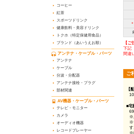
コーヒー
紅茶
スポーツドリンク
健康飲料・美容ドリンク
トクホ（特定保健用食品）
ブランド（あいうえお順）
【ご
下記
アンテナ・ケーブル・パーツ
間違
アンテナ
ケーブル
ご
分波・分配器
アンテナ接栓・プラグ
【
部材関連
1
AV機器・ケーブル・パーツ
■宅
テレビ・モニター
6
カメラ
※
※
オーディオ機器
す
レコードプレーヤー
※