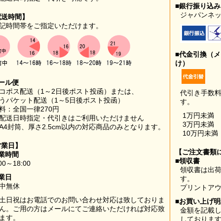
■銀行振り込
ジャパンネッ
配送時間】
記時間帯をご指定いただけます。
■代金引換（
け）
ール便
コポス配送（1～2日後ポスト投函）または、
代引き手数
うパケット配送（1～5日後ポスト投函）
す。
料：全国一律270円
1万円未満
配送日時指定・代引きはご利用いただけません
3万円未満
A4封筒、厚さ2.5cm以内の対応商品のみとなります。
10万円未満
営業日】
【ご注文書類
業時間
■領収書
00～18:00
領収書は出荷
業日
す。
中無休
プリントア
土日祝はお電話でのお問い合わせ対応は致しておりま
■お買い上げ
ん。ご用の方はメールにてご連絡いただければ対応致
金額を記載
ます。
しておりま