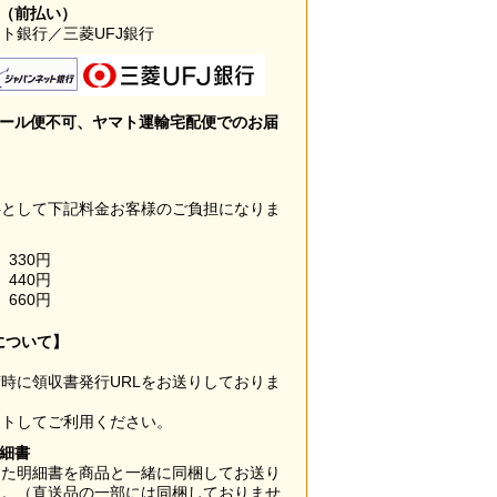
み（前払い）
ト銀行／三菱UFJ銀行
メール便不可、ヤマト運輸宅配便でのお届
料として下記料金お客様のご負担になりま
330円
440円
660円
について】
時に領収書発行URLをお送りしておりま
ウトしてご利用ください。
明細書
した明細書を商品と一緒に同梱してお送り
す。（直送品の一部には同梱しておりませ