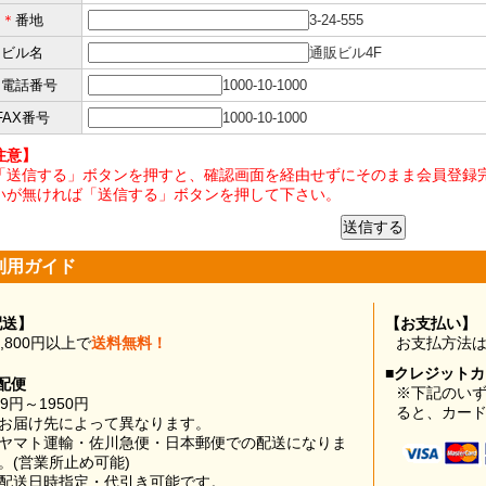
＊
番地
3-24-555
ビル名
通販ビル4F
＊
電話番号
1000-10-1000
FAX番号
1000-10-1000
注意】
「送信する」ボタンを押すと、確認画面を経由せずにそのまま会員登録完
いが無ければ「送信する」ボタンを押して下さい。
利用ガイド
配送】
【お支払い】
0,800円以上で
送料無料！
お支払方法
■クレジット
配便
※下記のい
99円～1950円
ると、カー
お届け先によって異なります。
ヤマト運輸・佐川急便・日本郵便での配送になりま
。(営業所止め可能)
配送日時指定・代引き可能です。