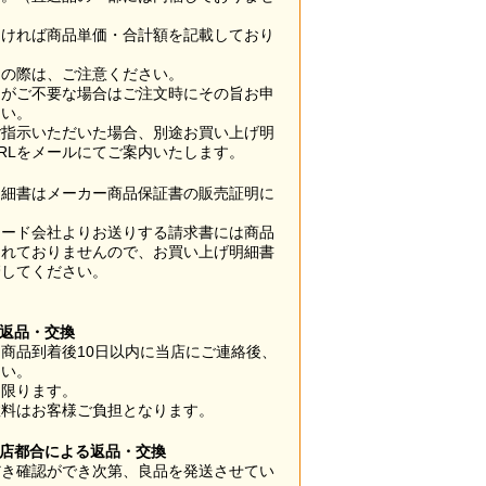
なければ商品単価・合計額を記載しており
用の際は、ご注意ください。
梱がご不要な場合はご注文時にその旨お申
さい。
ご指示いただいた場合、別途お買い上げ明
RLをメールにてご案内いたします。
明細書はメーカー商品保証書の販売証明に
カード会社よりお送りする請求書には商品
されておりませんので、お買い上げ明細書
管してください。
】
の返品・交換
商品到着後10日以内に当店にご連絡後、
さい。
に限ります。
数料はお客様ご負担となります。
当店都合による返品・交換
だき確認ができ次第、良品を発送させてい