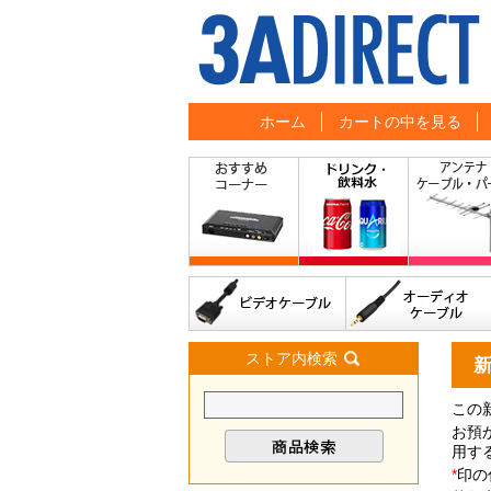
ホーム
カートの中を見る
ストア内検索
この
お預
用す
*
印の