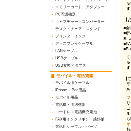
※
メモリーカード・アダプター
す
PC周辺機器
【
キャプチャー・コンバーター
■会
デスク・チェア・スタンド
■所
プリンターインク
■T
ディスプレイケーブル
■F
■E-
LANケーブル
※
USBケーブル
※
USB変換アダプタ
す
モバイル・電話関連
【
モバイル用ケーブル
平
あ
iPhone・iPad用品
モバイル用品
フ
り
電話機・周辺機器
ご
コードレス電話機充電池
ル
も
FAX用インクリボン・感熱紙
ォ
電話用ケーブル・パーツ
お