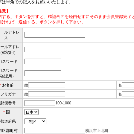
字は半角での記入をお願いいたします。
注意】
信する」ボタンを押すと、確認画面を経由せずにそのまま会員登録完了と
無ければ「送信する」ボタンを押して下さい。
メールアドレ
ス
メールアドレ
（確認用）
パスワード
パスワード
（確認用）
＊
お名前
姓
名
＊
フリガナ
姓
名
＊
郵便番号
100-1000
＊
国
＊
都道府県
市区郡町村
横浜市上北町