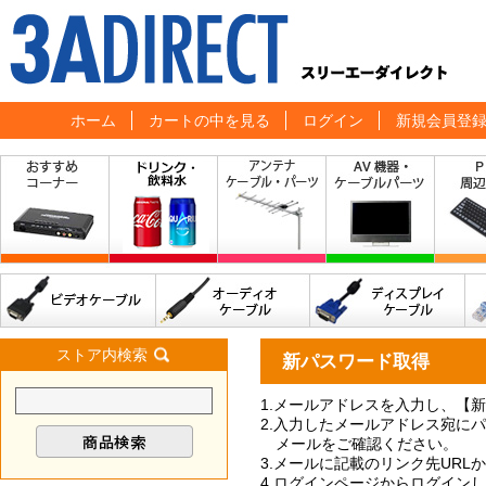
ホーム
カートの中を見る
ログイン
新規会員登
ストア内検索
新パスワード取得
1.メールアドレスを入力し、【
2.入力したメールアドレス宛に
メールをご確認ください。
3.メールに記載のリンク先UR
4.ログインページからログイン