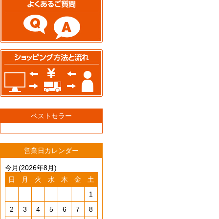
ベストセラー
営業日カレンダー
今月(2026年8月)
日
月
火
水
木
金
土
1
2
3
4
5
6
7
8