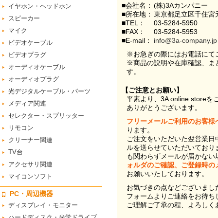
■会社名：
(株)3Aカンパニー
イヤホン・ヘッドホン
■所在地：
東京都足立区千住宮元
スピーカー
■TEL：
03-5284-5950
マイク
■FAX：
03-5284-5953
■E-mail：
info@3a-company.jp
ビデオケーブル
※お急ぎの際にはお電話にて
ビデオプラグ
※商品の説明や在庫確認、ま
オーディオケーブル
す。
オーディオプラグ
【ご注意とお願い】
光デジタルケーブル・パーツ
平素より、3A online st
メディア関連
ありがとうございます。
セレクター・スプリッター
フリーメールご利用のお客様
リモコン
ります。
ご注文をいただいた翌営業日
クリーナー関連
ルを送らせていただいており
TV台
も関わらずメールが届かない
アクセサリ関連
ォルダのご確認、ご登録時の
お願いいたしております。
マイコンソフト
お気づきの点などございまし
PC・周辺機器
フォームよりご連絡をお待ち
ご理解ご了承の程、よろしく
ディスプレイ・モニター
ハードディスク・光学ドライブ