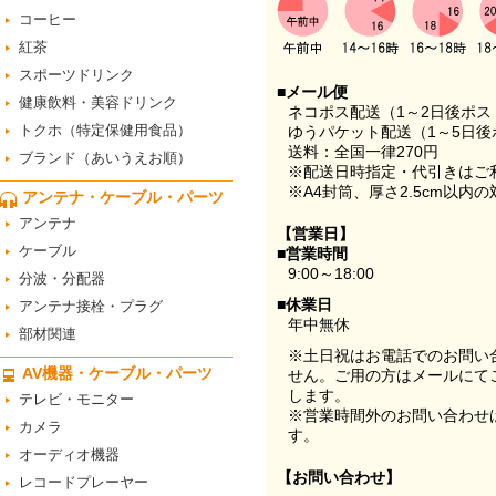
コーヒー
紅茶
スポーツドリンク
■メール便
健康飲料・美容ドリンク
ネコポス配送（1～2日後ポ
トクホ（特定保健用食品）
ゆうパケット配送（1～5日後
送料：全国一律270円
ブランド（あいうえお順）
※配送日時指定・代引きはご
※A4封筒、厚さ2.5cm以内
アンテナ・ケーブル・パーツ
アンテナ
【営業日】
ケーブル
■営業時間
9:00～18:00
分波・分配器
■休業日
アンテナ接栓・プラグ
年中無休
部材関連
※土日祝はお電話でのお問い
AV機器・ケーブル・パーツ
せん。ご用の方はメールにて
します。
テレビ・モニター
※営業時間外のお問い合わせ
カメラ
す。
オーディオ機器
【お問い合わせ】
レコードプレーヤー