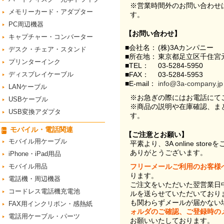
※営業時間外のお問い合わせ
メモリーカード・アダプター
す。
PC周辺機器
【お問い合わせ】
キャプチャー・コンバーター
■会社名：
(株)3Aカンパニー
デスク・チェア・スタンド
■所在地：
東京都足立区千住宮元
プリンターインク
■TEL：
03-5284-5950
ディスプレイケーブル
■FAX：
03-5284-5953
■E-mail：
info@3a-company.jp
LANケーブル
※お急ぎの際にはお電話にて
USBケーブル
※商品の説明や在庫確認、ま
USB変換アダプタ
す。
モバイル・電話関連
【ご注意とお願い】
モバイル用ケーブル
平素より、3A online st
ありがとうございます。
iPhone・iPad用品
モバイル用品
フリーメールご利用のお客様
ります。
電話機・周辺機器
ご注文をいただいた翌営業日
コードレス電話機充電池
ルを送らせていただいており
も関わらずメールが届かない
FAX用インクリボン・感熱紙
ォルダのご確認、ご登録時の
電話用ケーブル・パーツ
お願いいたしております。