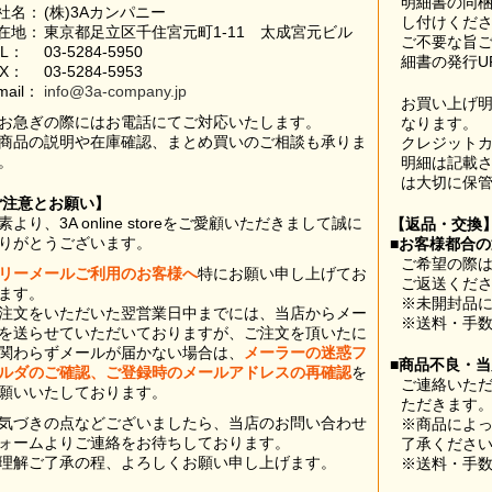
明細書の同
社名：
(株)3Aカンパニー
し付けくだ
在地：
東京都足立区千住宮元町1-11 太成宮元ビル
ご不要な旨
EL：
03-5284-5950
細書の発行U
AX：
03-5284-5953
mail：
info@3a-company.jp
お買い上げ
お急ぎの際にはお電話にてご対応いたします。
なります。
商品の説明や在庫確認、まとめ買いのご相談も承りま
クレジット
。
明細は記載
は大切に保
ご注意とお願い】
素より、3A online storeをご愛顧いただきまして誠に
【返品・交換
りがとうございます。
■お客様都合
ご希望の際は
リーメールご利用のお客様へ
特にお願い申し上げてお
ご返送くだ
ます。
※未開封品
注文をいただいた翌営業日中までには、当店からメー
※送料・手
を送らせていただいておりますが、ご注文を頂いたに
関わらずメールが届かない場合は、
メーラーの迷惑フ
■商品不良・
ルダのご確認、ご登録時のメールアドレスの再確認
を
ご連絡いた
願いいたしております。
ただきます
気づきの点などございましたら、当店のお問い合わせ
※商品によ
ォームよりご連絡をお待ちしております。
了承くださ
理解ご了承の程、よろしくお願い申し上げます。
※送料・手