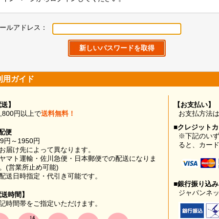
ールアドレス：
利用ガイド
配送】
【お支払い】
0,800円以上で
送料無料！
お支払方法
■クレジット
配便
※下記のい
99円～1950円
ると、カー
お届け先によって異なります。
ヤマト運輸・佐川急便・日本郵便での配送になりま
。(営業所止め可能)
配送日時指定・代引き可能です。
■銀行振り込
ジャパンネッ
配送時間】
記時間帯をご指定いただけます。