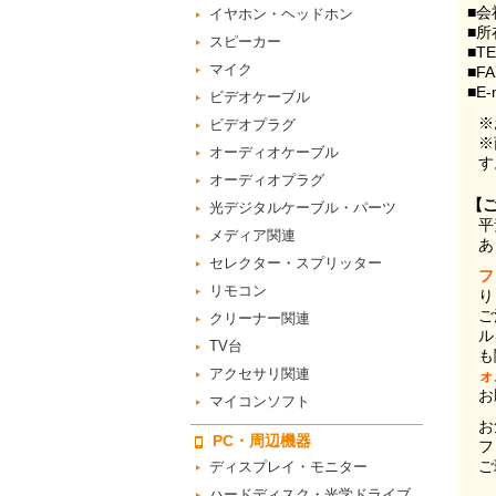
■会
イヤホン・ヘッドホン
■所
スピーカー
■T
マイク
■F
■E-
ビデオケーブル
※
ビデオプラグ
※
オーディオケーブル
す
オーディオプラグ
【
光デジタルケーブル・パーツ
平
メディア関連
あ
セレクター・スプリッター
フ
リモコン
り
ご
クリーナー関連
ル
TV台
も
アクセサリ関連
ォ
お
マイコンソフト
お
PC・周辺機器
フ
ご
ディスプレイ・モニター
ハードディスク・光学ドライブ