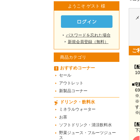
ようこそ ゲスト 様
メ
パスワードを忘れた場合
新規会員登録（無料）
ご
商品カテゴリ
【
おすすめコーナー
1
セール
アウトレット
■宅
6
新製品コーナー
※
※
ドリンク・飲料水
す
ミネラルウォーター
※
お茶
【
ソフトドリンク・清涼飲料水
下
野菜ジュース・フルーツジュー
ス