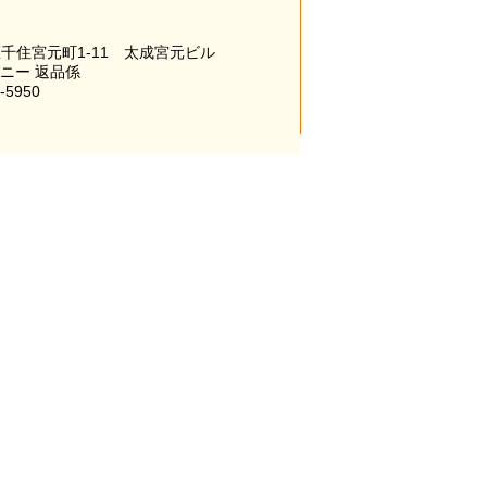
千住宮元町1-11 太成宮元ビル
パニー 返品係
-5950