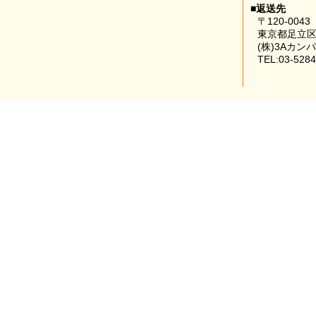
■返送先
〒120-0043
東京都足立区
(株)3Aカン
TEL:03-5284