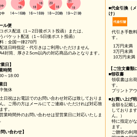
■代金引換（
け）
ール便
コポス配送（1～2日後ポスト投函）または、
代引き手数
うパケット配送（1～5日後ポスト投函）
す。
料：全国一律270円
1万円未満
配送日時指定・代引きはご利用いただけません
3万円未満
A4封筒、厚さ2.5cm以内の対応商品のみとなります。
10万円未満
営業日】
【ご注文書類
業時間
■領収書
00～18:00
領収書は出荷
業日
す。
中無休
プリントア
土日祝はお電話でのお問い合わせ対応は致しておりま
■お買い上げ
ん。ご用の方はメールにてご連絡いただければ対応致
金額を記載
ます。
しておりま
営業時間外のお問い合わせは翌営業日に対応いたしま
ん。）
。
特に指定が
ます。
お問い合わせ】
ご贈答の利