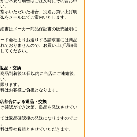
梱がご不要な場合はご注文時にその旨お申
さい。
ご指示いただいた場合、別途お買い上げ明
RLをメールにてご案内いたします。
明細書はメーカー商品保証書の販売証明に
カード会社よりお送りする請求書には商品
されておりませんので、お買い上げ明細書
管してください。
】
の返品・交換
商品到着後10日以内に当店にご連絡後、
さい。
に限ります。
数料はお客様ご負担となります。
当店都合による返品・交換
だき確認ができ次第、良品を発送させてい
。
っては返品確認後の発送になりますのでご
い。
数料は弊社負担とさせていただきます。