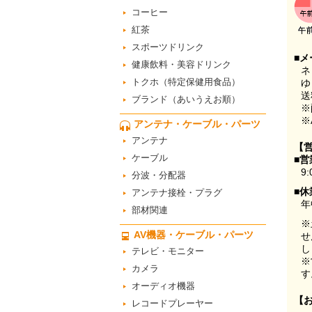
コーヒー
紅茶
スポーツドリンク
■メ
健康飲料・美容ドリンク
ネ
トクホ（特定保健用食品）
ゆ
送
ブランド（あいうえお順）
※
※
アンテナ・ケーブル・パーツ
アンテナ
【
ケーブル
■営
9:
分波・分配器
■休
アンテナ接栓・プラグ
年
部材関連
※
AV機器・ケーブル・パーツ
せ
し
テレビ・モニター
※
カメラ
す
オーディオ機器
【
レコードプレーヤー