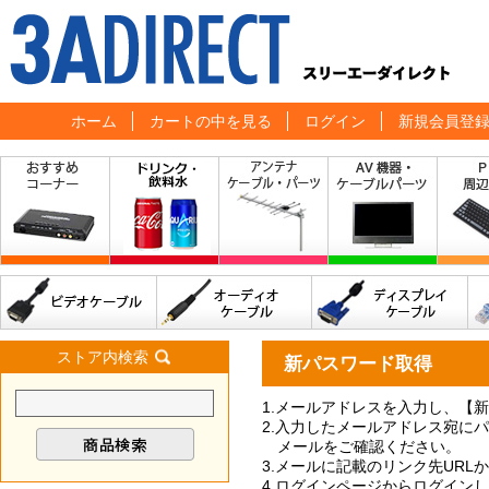
ホーム
カートの中を見る
ログイン
新規会員登
ストア内検索
新パスワード取得
1.メールアドレスを入力し、【
2.入力したメールアドレス宛に
メールをご確認ください。
3.メールに記載のリンク先UR
4.ログインページからログイン