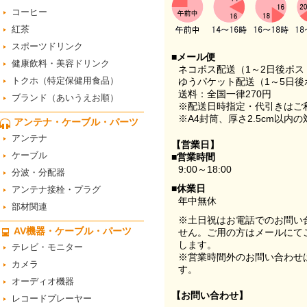
コーヒー
紅茶
スポーツドリンク
■メール便
健康飲料・美容ドリンク
ネコポス配送（1～2日後ポ
トクホ（特定保健用食品）
ゆうパケット配送（1～5日後
送料：全国一律270円
ブランド（あいうえお順）
※配送日時指定・代引きはご
※A4封筒、厚さ2.5cm以内
アンテナ・ケーブル・パーツ
アンテナ
【営業日】
ケーブル
■営業時間
9:00～18:00
分波・分配器
■休業日
アンテナ接栓・プラグ
年中無休
部材関連
※土日祝はお電話でのお問い
AV機器・ケーブル・パーツ
せん。ご用の方はメールにて
します。
テレビ・モニター
※営業時間外のお問い合わせ
カメラ
す。
オーディオ機器
【お問い合わせ】
レコードプレーヤー