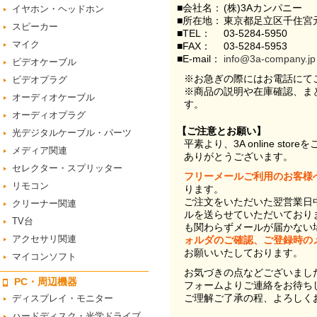
■会社名：
(株)3Aカンパニー
イヤホン・ヘッドホン
■所在地：
東京都足立区千住宮元
スピーカー
■TEL：
03-5284-5950
マイク
■FAX：
03-5284-5953
■E-mail：
info@3a-company.jp
ビデオケーブル
※お急ぎの際にはお電話にて
ビデオプラグ
※商品の説明や在庫確認、ま
オーディオケーブル
す。
オーディオプラグ
【ご注意とお願い】
光デジタルケーブル・パーツ
平素より、3A online st
メディア関連
ありがとうございます。
セレクター・スプリッター
フリーメールご利用のお客様
リモコン
ります。
ご注文をいただいた翌営業日
クリーナー関連
ルを送らせていただいており
TV台
も関わらずメールが届かない
アクセサリ関連
ォルダのご確認、ご登録時の
お願いいたしております。
マイコンソフト
お気づきの点などございまし
PC・周辺機器
フォームよりご連絡をお待ち
ご理解ご了承の程、よろしく
ディスプレイ・モニター
ハードディスク・光学ドライブ