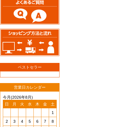
ベストセラー
営業日カレンダー
今月(2026年8月)
日
月
火
水
木
金
土
1
2
3
4
5
6
7
8