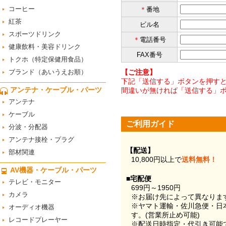
コーヒー
＊
番地
紅茶
ビル名
スポーツドリンク
＊
電話番号
健康飲料・美容ドリンク
FAX番号
トクホ（特定保健用食品）
ブランド（あいうえお順）
【ご注意】
下記「送信する」ボタンを押すと
アンテナ・ケーブル・パーツ
間違いが無ければ「送信する」
アンテナ
ケーブル
ご利用ガイド
分波・分配器
アンテナ接栓・プラグ
【配送】
部材関連
10,800円以上で
送料無料！
AV機器・ケーブル・パーツ
■宅配便
テレビ・モニター
699円～1950円
カメラ
※お届け先によって異なりま
※ヤマト運輸・佐川急便・日
オーディオ機器
す。(営業所止め可能)
レコードプレーヤー
※配送日時指定・代引き可能