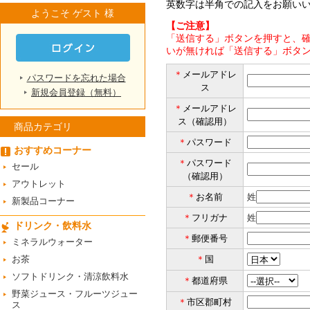
英数字は半角での記入をお願い
ようこそ ゲスト 様
【ご注意】
「送信する」ボタンを押すと、確
いが無ければ「送信する」ボタ
＊
メールアドレ
パスワードを忘れた場合
ス
新規会員登録（無料）
＊
メールアドレ
ス（確認用）
商品カテゴリ
＊
パスワード
おすすめコーナー
＊
パスワード
セール
（確認用）
アウトレット
＊
お名前
姓
新製品コーナー
＊
フリガナ
姓
ドリンク・飲料水
＊
郵便番号
ミネラルウォーター
お茶
＊
国
ソフトドリンク・清涼飲料水
＊
都道府県
野菜ジュース・フルーツジュー
＊
市区郡町村
ス