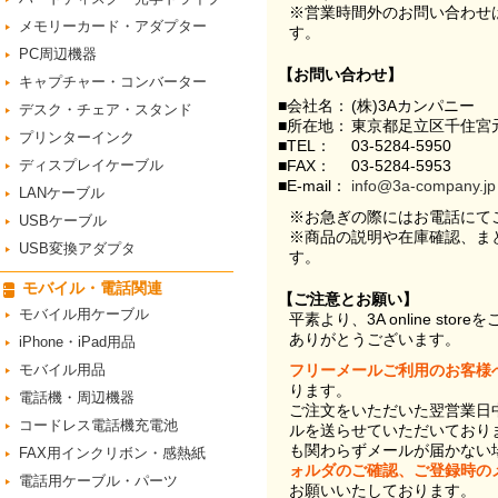
※営業時間外のお問い合わせ
メモリーカード・アダプター
す。
PC周辺機器
【お問い合わせ】
キャプチャー・コンバーター
■会社名：
(株)3Aカンパニー
デスク・チェア・スタンド
■所在地：
東京都足立区千住宮元
プリンターインク
■TEL：
03-5284-5950
ディスプレイケーブル
■FAX：
03-5284-5953
■E-mail：
info@3a-company.jp
LANケーブル
※お急ぎの際にはお電話にて
USBケーブル
※商品の説明や在庫確認、ま
USB変換アダプタ
す。
モバイル・電話関連
【ご注意とお願い】
モバイル用ケーブル
平素より、3A online st
ありがとうございます。
iPhone・iPad用品
モバイル用品
フリーメールご利用のお客様
ります。
電話機・周辺機器
ご注文をいただいた翌営業日
コードレス電話機充電池
ルを送らせていただいており
も関わらずメールが届かない
FAX用インクリボン・感熱紙
ォルダのご確認、ご登録時の
電話用ケーブル・パーツ
お願いいたしております。