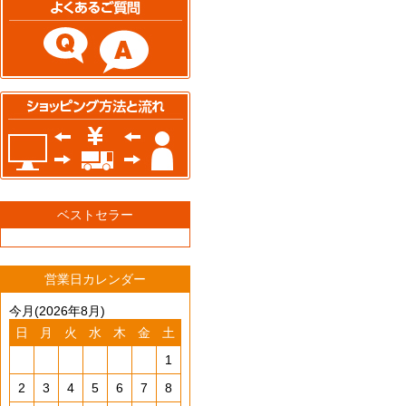
ベストセラー
営業日カレンダー
今月(2026年8月)
日
月
火
水
木
金
土
1
2
3
4
5
6
7
8