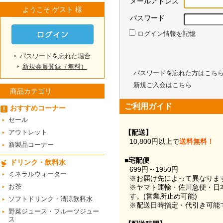
メールアドレス
ようこそ ゲスト 様
パスワード
ログイン情報を記憶
パスワードを忘れた場合
新規会員登録（無料）
パスワードを忘れた方はこち
新規ご入会はこちら
商品カテゴリ
ご利用ガイド
おすすめコーナー
セール
アウトレット
【配送】
10,800円以上で
送料無料！
新製品コーナー
■宅配便
ドリンク・飲料水
699円～1950円
ミネラルウォーター
※お届け先によって異なりま
お茶
※ヤマト運輸・佐川急便・日
す。(営業所止め可能)
ソフトドリンク・清涼飲料水
※配送日時指定・代引き可能
野菜ジュース・フルーツジュー
ス