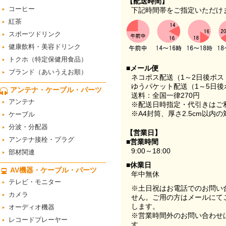
【配送時間】
コーヒー
下記時間帯をご指定いただけ
紅茶
スポーツドリンク
健康飲料・美容ドリンク
トクホ（特定保健用食品）
■メール便
ブランド（あいうえお順）
ネコポス配送（1～2日後ポ
ゆうパケット配送（1～5日後
アンテナ・ケーブル・パーツ
送料：全国一律270円
アンテナ
※配送日時指定・代引きはご
※A4封筒、厚さ2.5cm以内
ケーブル
分波・分配器
【営業日】
アンテナ接栓・プラグ
■営業時間
9:00～18:00
部材関連
■休業日
AV機器・ケーブル・パーツ
年中無休
テレビ・モニター
※土日祝はお電話でのお問い
カメラ
せん。ご用の方はメールにて
します。
オーディオ機器
※営業時間外のお問い合わせ
レコードプレーヤー
す。