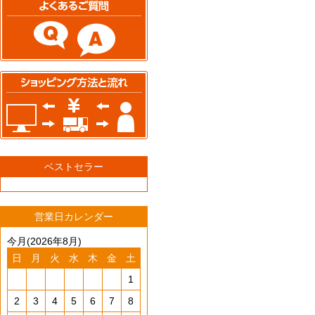
ベストセラー
営業日カレンダー
今月(2026年8月)
日
月
火
水
木
金
土
1
2
3
4
5
6
7
8