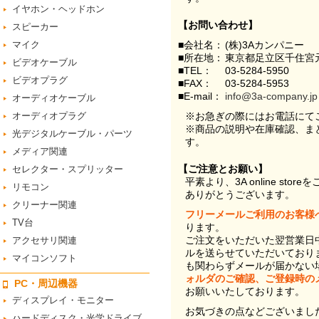
イヤホン・ヘッドホン
【お問い合わせ】
スピーカー
マイク
■会社名：
(株)3Aカンパニー
■所在地：
東京都足立区千住宮元
ビデオケーブル
■TEL：
03-5284-5950
ビデオプラグ
■FAX：
03-5284-5953
■E-mail：
info@3a-company.jp
オーディオケーブル
オーディオプラグ
※お急ぎの際にはお電話にて
※商品の説明や在庫確認、ま
光デジタルケーブル・パーツ
す。
メディア関連
【ご注意とお願い】
セレクター・スプリッター
平素より、3A online st
リモコン
ありがとうございます。
クリーナー関連
フリーメールご利用のお客様
TV台
ります。
ご注文をいただいた翌営業日
アクセサリ関連
ルを送らせていただいており
マイコンソフト
も関わらずメールが届かない
ォルダのご確認、ご登録時の
PC・周辺機器
お願いいたしております。
ディスプレイ・モニター
お気づきの点などございまし
ハードディスク・光学ドライブ