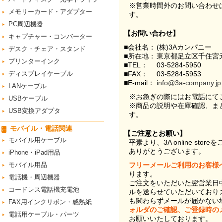
※営業時間外のお問い合わせ
メモリーカード・アダプター
す。
PC周辺機器
【お問い合わせ】
キャプチャー・コンバーター
■会社名：
(株)3Aカンパニー
デスク・チェア・スタンド
■所在地：
東京都足立区千住宮元
プリンターインク
■TEL：
03-5284-5950
ディスプレイケーブル
■FAX：
03-5284-5953
■E-mail：
info@3a-company.jp
LANケーブル
※お急ぎの際にはお電話にて
USBケーブル
※商品の説明や在庫確認、ま
USB変換アダプタ
す。
モバイル・電話関連
【ご注意とお願い】
モバイル用ケーブル
平素より、3A online st
ありがとうございます。
iPhone・iPad用品
モバイル用品
フリーメールご利用のお客様
ります。
電話機・周辺機器
ご注文をいただいた翌営業日
コードレス電話機充電池
ルを送らせていただいており
も関わらずメールが届かない
FAX用インクリボン・感熱紙
ォルダのご確認、ご登録時の
電話用ケーブル・パーツ
お願いいたしております。