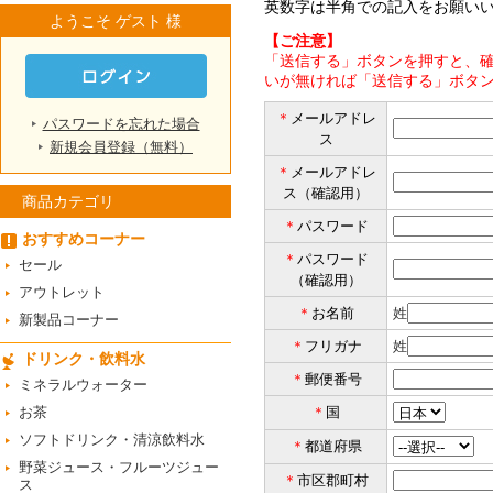
英数字は半角での記入をお願い
ようこそ ゲスト 様
【ご注意】
「送信する」ボタンを押すと、確
いが無ければ「送信する」ボタ
＊
メールアドレ
パスワードを忘れた場合
ス
新規会員登録（無料）
＊
メールアドレ
ス（確認用）
商品カテゴリ
＊
パスワード
おすすめコーナー
＊
パスワード
セール
（確認用）
アウトレット
＊
お名前
姓
新製品コーナー
＊
フリガナ
姓
ドリンク・飲料水
＊
郵便番号
ミネラルウォーター
お茶
＊
国
ソフトドリンク・清涼飲料水
＊
都道府県
野菜ジュース・フルーツジュー
＊
市区郡町村
ス