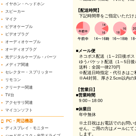
イヤホン・ヘッドホン
【配送時間】
スピーカー
下記時間帯をご指定いただけ
マイク
ビデオケーブル
ビデオプラグ
オーディオケーブル
オーディオプラグ
■メール便
ネコポス配送（1～2日後ポ
光デジタルケーブル・パーツ
ゆうパケット配送（1～5日後
メディア関連
送料：全国一律270円
セレクター・スプリッター
※配送日時指定・代引きはご
※A4封筒、厚さ2.5cm以内
リモコン
クリーナー関連
【営業日】
TV台
■営業時間
9:00～18:00
アクセサリ関連
■休業日
マイコンソフト
年中無休
PC・周辺機器
※土日祝はお電話でのお問い
ディスプレイ・モニター
せん。ご用の方はメールにて
します。
ハードディスク・光学ドライブ