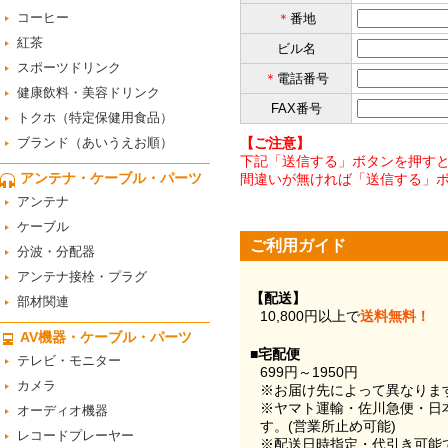
コーヒー
＊
番地
紅茶
ビル名
スポーツドリンク
＊
電話番号
健康飲料・美容ドリンク
FAX番号
トクホ（特定保健用食品）
ブランド（あいうえお順）
【ご注意】
下記「送信する」ボタンを押すと
アンテナ・ケーブル・パーツ
間違いが無ければ「送信する」
アンテナ
ケーブル
ご利用ガイド
分波・分配器
アンテナ接栓・プラグ
【配送】
部材関連
10,800円以上で
送料無料！
AV機器・ケーブル・パーツ
■宅配便
テレビ・モニター
699円～1950円
カメラ
※お届け先によって異なりま
※ヤマト運輸・佐川急便・日
オーディオ機器
す。(営業所止め可能)
レコードプレーヤー
※配送日時指定・代引き可能