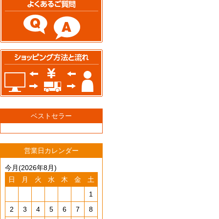
ベストセラー
営業日カレンダー
今月(2026年8月)
日
月
火
水
木
金
土
1
2
3
4
5
6
7
8