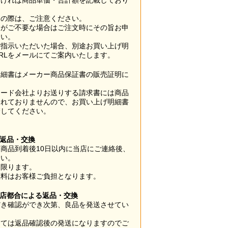
なければ商品単価・合計額を記載しており
用の際は、ご注意ください。
梱がご不要な場合はご注文時にその旨お申
さい。
ご指示いただいた場合、別途お買い上げ明
RLをメールにてご案内いたします。
明細書はメーカー商品保証書の販売証明に
カード会社よりお送りする請求書には商品
されておりませんので、お買い上げ明細書
管してください。
】
の返品・交換
商品到着後10日以内に当店にご連絡後、
さい。
に限ります。
数料はお客様ご負担となります。
当店都合による返品・交換
だき確認ができ次第、良品を発送させてい
。
っては返品確認後の発送になりますのでご