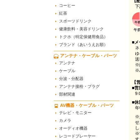
【
コーヒー
下
紅茶
スポーツドリンク
健康飲料・美容ドリンク
トクホ（特定保健用食品）
■メ
ブランド（あいうえお順）
ネ
ゆ
アンテナ・ケーブル・パーツ
送
アンテナ
※
※
ケーブル
分波・分配器
【
アンテナ接栓・プラグ
■営
9:
部材関連
■休
AV機器・ケーブル・パーツ
年
テレビ・モニター
※
カメラ
せ
し
オーディオ機器
※
レコードプレーヤー
す