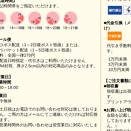
配送時間】
記時間帯をご指定いただけます。
■代金引換（
け）
ール便
コポス配送（1～2日後ポスト投函）または、
代引き手数
うパケット配送（1～5日後ポスト投函）
す。
料：全国一律270円
1万円未満
配送日時指定・代引きはご利用いただけません
3万円未満
A4封筒、厚さ2.5cm以内の対応商品のみとなります。
10万円未満
営業日】
【ご注文書類
業時間
■領収書
00～18:00
領収書は出荷
業日
す。
中無休
プリントア
土日祝はお電話でのお問い合わせ対応は致しておりま
■お買い上げ
ん。ご用の方はメールにてご連絡いただければ対応致
金額を記載
ます。
しておりま
営業時間外のお問い合わせは翌営業日に対応いたしま
ん。）
。