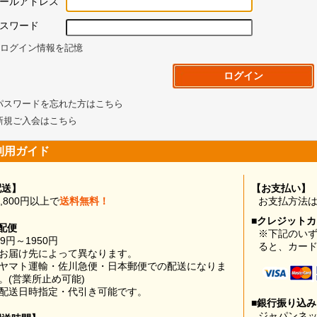
ールアドレス
スワード
ログイン情報を記憶
パスワードを忘れた方はこちら
新規ご入会はこちら
利用ガイド
配送】
【お支払い】
0,800円以上で
送料無料！
お支払方法
■クレジット
配便
※下記のい
99円～1950円
ると、カー
お届け先によって異なります。
ヤマト運輸・佐川急便・日本郵便での配送になりま
。(営業所止め可能)
配送日時指定・代引き可能です。
■銀行振り込
ジャパンネッ