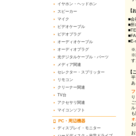
イヤホン・ヘッドホン
【
スピーカー
マイク
■会
■所
ビデオケーブル
■T
ビデオプラグ
■F
■E-
オーディオケーブル
オーディオプラグ
※
※
光デジタルケーブル・パーツ
す
メディア関連
【
セレクター・スプリッター
平
リモコン
あ
クリーナー関連
フ
TV台
り
ご
アクセサリ関連
ル
マイコンソフト
も
ォ
PC・周辺機器
お
ディスプレイ・モニター
お
ハードディスク・光学ドライブ