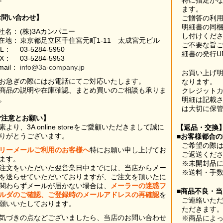
特に指定が
ます。
お問い合わせ】
ご贈答の利
明細書の同
社名：
(株)3Aカンパニー
し付けくだ
在地：
東京都足立区千住宮元町1-11 太成宮元ビル
ご不要な旨
EL：
03-5284-5950
細書の発行U
AX：
03-5284-5953
mail：
info@3a-company.jp
お買い上げ
お急ぎの際にはお電話にてご対応いたします。
なります。
商品の説明や在庫確認、まとめ買いのご相談も承りま
クレジット
。
明細は記載
は大切に保
ご注意とお願い】
素より、3A online storeをご愛顧いただきまして誠に
【返品・交換
りがとうございます。
■お客様都合
ご希望の際は
リーメールご利用のお客様へ
特にお願い申し上げてお
ご返送くだ
ます。
※未開封品
注文をいただいた翌営業日中までには、当店からメー
※送料・手
を送らせていただいておりますが、ご注文を頂いたに
関わらずメールが届かない場合は、
メーラーの迷惑フ
■商品不良・
ルダのご確認、ご登録時のメールアドレスの再確認
を
ご連絡いた
願いいたしております。
ただきます
気づきの点などございましたら、当店のお問い合わせ
※商品によ