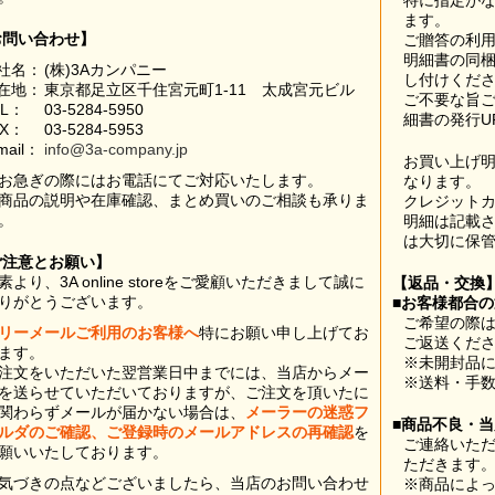
特に指定が
ます。
お問い合わせ】
ご贈答の利
明細書の同
社名：
(株)3Aカンパニー
し付けくだ
在地：
東京都足立区千住宮元町1-11 太成宮元ビル
ご不要な旨
EL：
03-5284-5950
細書の発行U
AX：
03-5284-5953
mail：
info@3a-company.jp
お買い上げ
お急ぎの際にはお電話にてご対応いたします。
なります。
商品の説明や在庫確認、まとめ買いのご相談も承りま
クレジット
。
明細は記載
は大切に保
ご注意とお願い】
素より、3A online storeをご愛顧いただきまして誠に
【返品・交換
りがとうございます。
■お客様都合
ご希望の際は
リーメールご利用のお客様へ
特にお願い申し上げてお
ご返送くだ
ます。
※未開封品
注文をいただいた翌営業日中までには、当店からメー
※送料・手
を送らせていただいておりますが、ご注文を頂いたに
関わらずメールが届かない場合は、
メーラーの迷惑フ
■商品不良・
ルダのご確認、ご登録時のメールアドレスの再確認
を
ご連絡いた
願いいたしております。
ただきます
気づきの点などございましたら、当店のお問い合わせ
※商品によ