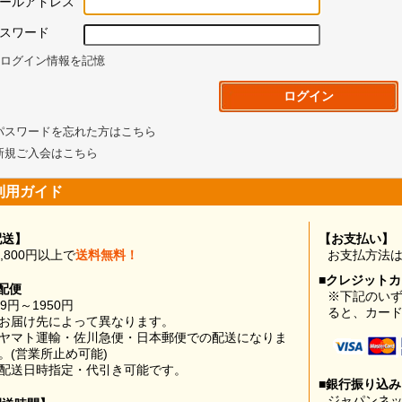
ールアドレス
スワード
ログイン情報を記憶
パスワードを忘れた方はこちら
新規ご入会はこちら
利用ガイド
配送】
【お支払い】
0,800円以上で
送料無料！
お支払方法
■クレジット
配便
※下記のい
99円～1950円
ると、カー
お届け先によって異なります。
ヤマト運輸・佐川急便・日本郵便での配送になりま
。(営業所止め可能)
配送日時指定・代引き可能です。
■銀行振り込
ジャパンネッ