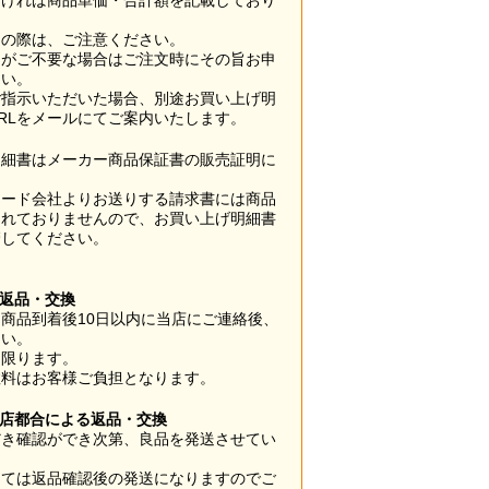
なければ商品単価・合計額を記載しており
用の際は、ご注意ください。
梱がご不要な場合はご注文時にその旨お申
さい。
ご指示いただいた場合、別途お買い上げ明
RLをメールにてご案内いたします。
明細書はメーカー商品保証書の販売証明に
カード会社よりお送りする請求書には商品
されておりませんので、お買い上げ明細書
管してください。
】
の返品・交換
商品到着後10日以内に当店にご連絡後、
さい。
に限ります。
数料はお客様ご負担となります。
当店都合による返品・交換
だき確認ができ次第、良品を発送させてい
。
っては返品確認後の発送になりますのでご