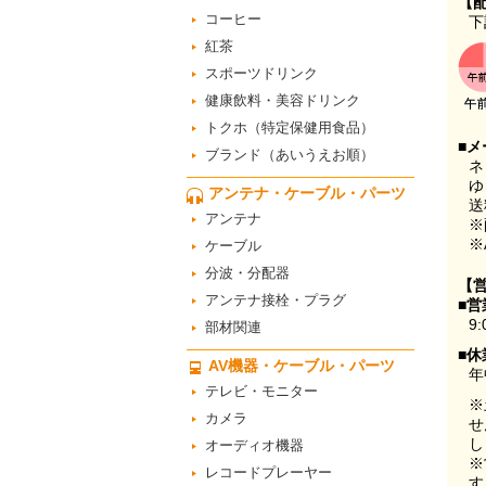
【
コーヒー
下
紅茶
スポーツドリンク
健康飲料・美容ドリンク
トクホ（特定保健用食品）
■メ
ブランド（あいうえお順）
ネ
ゆ
アンテナ・ケーブル・パーツ
送
アンテナ
※
※
ケーブル
分波・分配器
【
アンテナ接栓・プラグ
■営
9:
部材関連
■休
AV機器・ケーブル・パーツ
年
テレビ・モニター
※
カメラ
せ
し
オーディオ機器
※
レコードプレーヤー
す