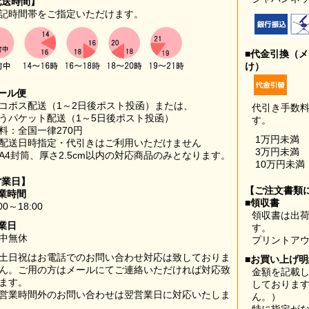
配送時間】
記時間帯をご指定いただけます。
■代金引換（
け）
ール便
コポス配送（1～2日後ポスト投函）または、
代引き手数
うパケット配送（1～5日後ポスト投函）
す。
料：全国一律270円
1万円未満
配送日時指定・代引きはご利用いただけません
3万円未満
A4封筒、厚さ2.5cm以内の対応商品のみとなります。
10万円未満
営業日】
【ご注文書類
業時間
■領収書
00～18:00
領収書は出荷
業日
す。
中無休
プリントア
土日祝はお電話でのお問い合わせ対応は致しておりま
■お買い上げ
ん。ご用の方はメールにてご連絡いただければ対応致
金額を記載
ます。
しておりま
営業時間外のお問い合わせは翌営業日に対応いたしま
ん。）
。