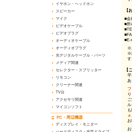
イヤホン・ヘッドホン
【
スピーカー
マイク
■会
■所
ビデオケーブル
■T
ビデオプラグ
■F
■E-
オーディオケーブル
オーディオプラグ
※
※
光デジタルケーブル・パーツ
す
メディア関連
【
セレクター・スプリッター
平
リモコン
あ
クリーナー関連
フ
TV台
り
ご
アクセサリ関連
ル
マイコンソフト
も
ォ
PC・周辺機器
お
ディスプレイ・モニター
お
ハードディスク・光学ドライブ