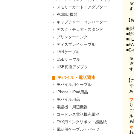
※
メモリーカード・アダプター
す
PC周辺機器
【
キャプチャー・コンバーター
■会
デスク・チェア・スタンド
■所
プリンターインク
■T
ディスプレイケーブル
■F
■E-
LANケーブル
※
USBケーブル
※
USB変換アダプタ
す
モバイル・電話関連
【
モバイル用ケーブル
平
あ
iPhone・iPad用品
モバイル用品
フ
り
電話機・周辺機器
ご
コードレス電話機充電池
ル
も
FAX用インクリボン・感熱紙
ォ
電話用ケーブル・パーツ
お