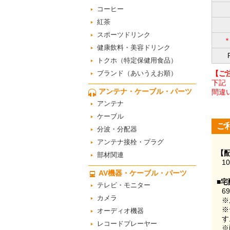
コーヒー
紅茶
スポーツドリンク
健康飲料・美容ドリンク
トクホ（特定保健用食品）
ブランド（あいうえお順）
【ご
下記
アンテナ・ケーブル・パーツ
間違
アンテナ
ケーブル
ご
分波・分配器
アンテナ接栓・プラグ
【
部材関連
1
AV機器・ケーブル・パーツ
■宅
テレビ・モニター
6
カメラ
※
※
オーディオ機器
す
レコードプレーヤー
※