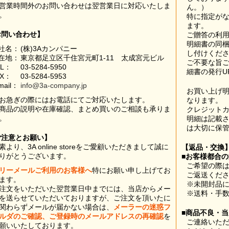
営業時間外のお問い合わせは翌営業日に対応いたしま
ん。）
。
特に指定が
ます。
お問い合わせ】
ご贈答の利
明細書の同
社名：
(株)3Aカンパニー
し付けくだ
在地：
東京都足立区千住宮元町1-11 太成宮元ビル
ご不要な旨
EL：
03-5284-5950
細書の発行U
AX：
03-5284-5953
mail：
info@3a-company.jp
お買い上げ
お急ぎの際にはお電話にてご対応いたします。
なります。
商品の説明や在庫確認、まとめ買いのご相談も承りま
クレジット
。
明細は記載
は大切に保
ご注意とお願い】
素より、3A online storeをご愛顧いただきまして誠に
【返品・交換
りがとうございます。
■お客様都合
ご希望の際は
リーメールご利用のお客様へ
特にお願い申し上げてお
ご返送くだ
ます。
※未開封品
注文をいただいた翌営業日中までには、当店からメー
※送料・手
を送らせていただいておりますが、ご注文を頂いたに
関わらずメールが届かない場合は、
メーラーの迷惑フ
■商品不良・
ルダのご確認、ご登録時のメールアドレスの再確認
を
ご連絡いた
願いいたしております。