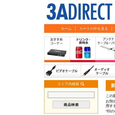
ホーム
カートの中を見る
ストア内検索
この
お預
用す
*
印の