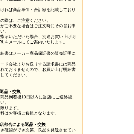
なければ商品単価・合計額を記載しており
用の際は、ご注意ください。
梱がご不要な場合はご注文時にその旨お申
さい。
ご指示いただいた場合、別途お買い上げ明
RLをメールにてご案内いたします。
明細書はメーカー商品保証書の販売証明に
カード会社よりお送りする請求書には商品
されておりませんので、お買い上げ明細書
管してください。
】
の返品・交換
商品到着後10日以内に当店にご連絡後、
さい。
に限ります。
数料はお客様ご負担となります。
当店都合による返品・交換
だき確認ができ次第、良品を発送させてい