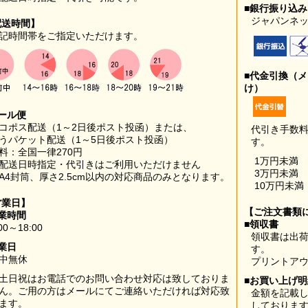
■銀行振り込
ジャパンネッ
配送時間】
記時間帯をご指定いただけます。
■代金引換（
け）
ール便
コポス配送（1～2日後ポスト投函）または、
代引き手数
うパケット配送（1～5日後ポスト投函）
す。
料：全国一律270円
1万円未満
配送日時指定・代引きはご利用いただけません
3万円未満
A4封筒、厚さ2.5cm以内の対応商品のみとなります。
10万円未満
営業日】
【ご注文書類
業時間
■領収書
00～18:00
領収書は出荷
業日
す。
中無休
プリントア
土日祝はお電話でのお問い合わせ対応は致しておりま
■お買い上げ
ん。ご用の方はメールにてご連絡いただければ対応致
金額を記載
ます。
しておりま