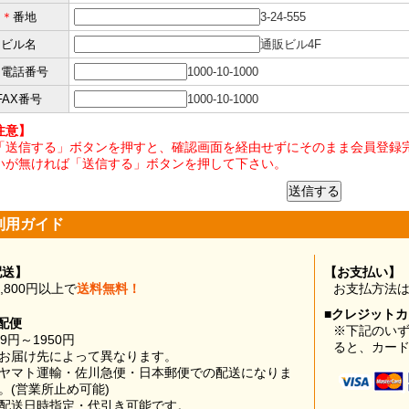
＊
番地
3-24-555
ビル名
通販ビル4F
＊
電話番号
1000-10-1000
FAX番号
1000-10-1000
注意】
「送信する」ボタンを押すと、確認画面を経由せずにそのまま会員登録完
いが無ければ「送信する」ボタンを押して下さい。
利用ガイド
配送】
【お支払い】
0,800円以上で
送料無料！
お支払方法
■クレジット
配便
※下記のい
99円～1950円
ると、カー
お届け先によって異なります。
ヤマト運輸・佐川急便・日本郵便での配送になりま
。(営業所止め可能)
配送日時指定・代引き可能です。