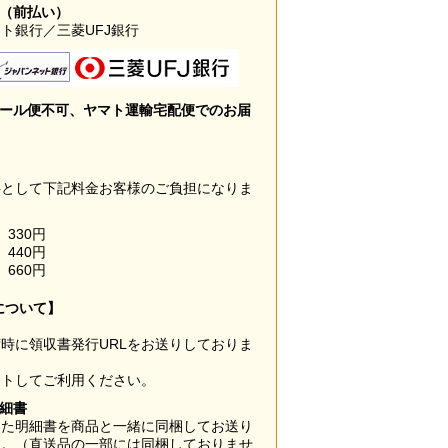
み（前払い）
ト銀行／三菱UFJ銀行
メール便不可、ヤマト運輸宅配便でのお届
料として下記料金お客様のご負担になりま
330円
440円
660円
について】
時に領収書発行URLをお送りしておりま
ウトしてご利用ください。
明細書
した明細書を商品と一緒に同梱してお送り
す。（直送品の一部には同梱しておりませ