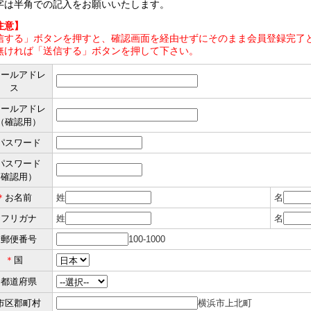
字は半角での記入をお願いいたします。
注意】
信する」ボタンを押すと、確認画面を経由せずにそのまま会員登録完了と
無ければ「送信する」ボタンを押して下さい。
メールアドレ
ス
メールアドレ
（確認用）
パスワード
パスワード
（確認用）
＊
お名前
姓
名
＊
フリガナ
姓
名
＊
郵便番号
100-1000
＊
国
＊
都道府県
市区郡町村
横浜市上北町