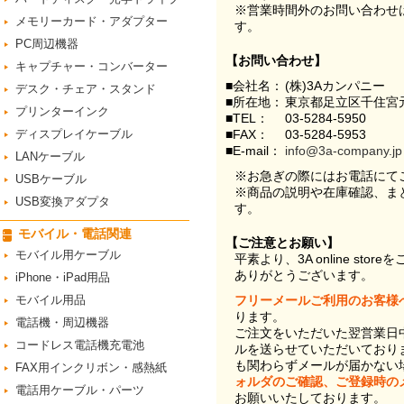
※営業時間外のお問い合わせ
メモリーカード・アダプター
す。
PC周辺機器
【お問い合わせ】
キャプチャー・コンバーター
■会社名：
(株)3Aカンパニー
デスク・チェア・スタンド
■所在地：
東京都足立区千住宮元
プリンターインク
■TEL：
03-5284-5950
ディスプレイケーブル
■FAX：
03-5284-5953
■E-mail：
info@3a-company.jp
LANケーブル
※お急ぎの際にはお電話にて
USBケーブル
※商品の説明や在庫確認、ま
USB変換アダプタ
す。
モバイル・電話関連
【ご注意とお願い】
モバイル用ケーブル
平素より、3A online st
ありがとうございます。
iPhone・iPad用品
モバイル用品
フリーメールご利用のお客様
ります。
電話機・周辺機器
ご注文をいただいた翌営業日
コードレス電話機充電池
ルを送らせていただいており
も関わらずメールが届かない
FAX用インクリボン・感熱紙
ォルダのご確認、ご登録時の
電話用ケーブル・パーツ
お願いいたしております。