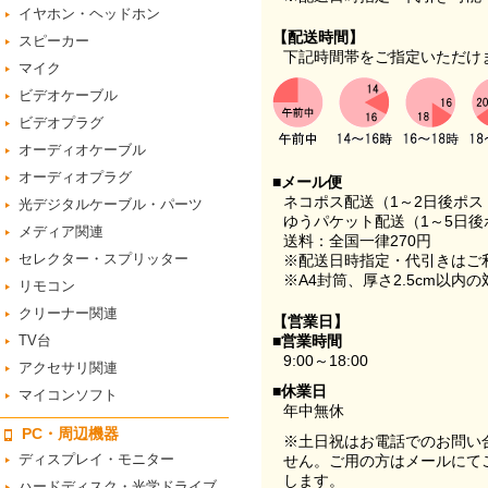
イヤホン・ヘッドホン
【配送時間】
スピーカー
下記時間帯をご指定いただけ
マイク
ビデオケーブル
ビデオプラグ
オーディオケーブル
オーディオプラグ
■メール便
ネコポス配送（1～2日後ポ
光デジタルケーブル・パーツ
ゆうパケット配送（1～5日後
メディア関連
送料：全国一律270円
セレクター・スプリッター
※配送日時指定・代引きはご
※A4封筒、厚さ2.5cm以内
リモコン
クリーナー関連
【営業日】
TV台
■営業時間
9:00～18:00
アクセサリ関連
■休業日
マイコンソフト
年中無休
PC・周辺機器
※土日祝はお電話でのお問い
ディスプレイ・モニター
せん。ご用の方はメールにて
します。
ハードディスク・光学ドライブ