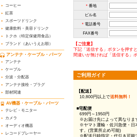
コーヒー
＊
番地
紅茶
ビル名
スポーツドリンク
＊
電話番号
健康飲料・美容ドリンク
FAX番号
トクホ（特定保健用食品）
ブランド（あいうえお順）
【ご注意】
下記「送信する」ボタンを押すと
アンテナ・ケーブル・パーツ
間違いが無ければ「送信する」
アンテナ
ケーブル
ご利用ガイド
分波・分配器
アンテナ接栓・プラグ
【配送】
部材関連
10,800円以上で
送料無料！
AV機器・ケーブル・パーツ
■宅配便
テレビ・モニター
699円～1950円
カメラ
※お届け先によって異なりま
※ヤマト運輸・佐川急便・日
オーディオ機器
す。(営業所止め可能)
レコードプレーヤー
※配送日時指定・代引き可能