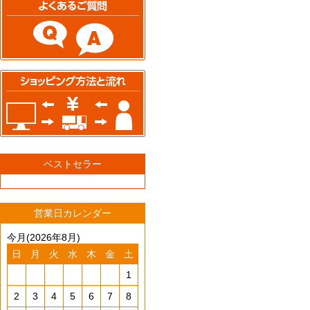
ベストセラー
営業日カレンダー
今月(2026年8月)
日
月
火
水
木
金
土
1
2
3
4
5
6
7
8