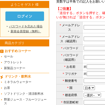
英数字は半角での記入をお願い
ようこそ ゲスト 様
【ご注意】
「送信する」ボタンを押すと、確
いが無ければ「送信する」ボタ
＊
メールアドレ
パスワードを忘れた場合
ス
新規会員登録（無料）
＊
メールアドレ
ス（確認用）
商品カテゴリ
＊
パスワード
おすすめコーナー
＊
パスワード
セール
（確認用）
アウトレット
＊
お名前
姓
新製品コーナー
＊
フリガナ
姓
ドリンク・飲料水
＊
郵便番号
ミネラルウォーター
お茶
＊
国
ソフトドリンク・清涼飲料水
＊
都道府県
野菜ジュース・フルーツジュー
＊
市区郡町村
ス