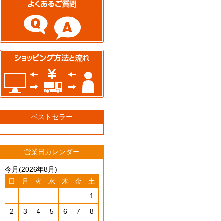
ベストセラー
営業日カレンダー
今月(2026年8月)
日
月
火
水
木
金
土
1
2
3
4
5
6
7
8