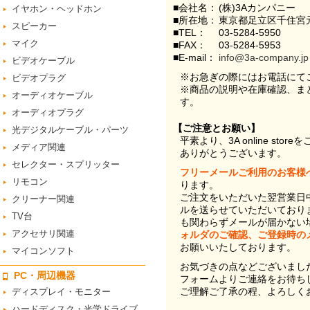
■会社名：
(株)3Aカンパニー
イヤホン・ヘッドホン
■所在地：
東京都足立区千住宮元
スピーカー
■TEL：
03-5284-5950
マイク
■FAX：
03-5284-5953
■E-mail：
info@3a-company.jp
ビデオケーブル
※お急ぎの際にはお電話にて
ビデオプラグ
※商品の説明や在庫確認、ま
オーディオケーブル
す。
オーディオプラグ
【ご注意とお願い】
光デジタルケーブル・パーツ
平素より、3A online st
メディア関連
ありがとうございます。
セレクター・スプリッター
フリーメールご利用のお客様
リモコン
ります。
ご注文をいただいた翌営業日
クリーナー関連
ルを送らせていただいており
TV台
も関わらずメールが届かない
アクセサリ関連
ォルダのご確認、ご登録時の
お願いいたしております。
マイコンソフト
お気づきの点などございまし
PC・周辺機器
フォームよりご連絡をお待ち
ご理解ご了承の程、よろしく
ディスプレイ・モニター
ハードディスク・光学ドライブ