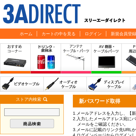
ホーム
カートの中を見る
ログイン
新規会員登
ストア内検索
新パスワード取得
1.メールアドレスを入力し、【
2.入力したメールアドレス宛に
メールをご確認ください。
3.メールに記載のリンク先UR
4.ログインページからログイン