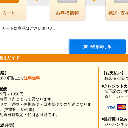
、カートに商品はございません。
利用ガイド
配送】
【お支払い】
0,800円以上で
送料無料！
お支払方法
■クレジット
配便
※下記のい
99円～1950円
ると、カー
お届け先によって異なります。
ヤマト運輸・佐川急便・日本郵便での配送になりま
。(営業所止め可能)
配送日時指定・代引き可能です。
■銀行振り込
ジャパンネッ
配送時間】