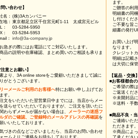
ます。
お問い合わせ】
ご贈答の利
明細書の同
社名：
(株)3Aカンパニー
し付けくだ
在地：
東京都足立区千住宮元町1-11 太成宮元ビル
ご不要な旨
EL：
03-5284-5950
細書の発行U
AX：
03-5284-5953
mail：
info@3a-company.jp
お買い上げ
お急ぎの際にはお電話にてご対応いたします。
なります。
商品の説明や在庫確認、まとめ買いのご相談も承りま
クレジット
。
明細は記載
は大切に保
ご注意とお願い】
素より、3A online storeをご愛顧いただきまして誠に
【返品・交換
りがとうございます。
■お客様都合
ご希望の際は
リーメールご利用のお客様へ
特にお願い申し上げてお
ご返送くだ
ます。
※未開封品
注文をいただいた翌営業日中までには、当店からメー
※送料・手
を送らせていただいておりますが、ご注文を頂いたに
関わらずメールが届かない場合は、
メーラーの迷惑フ
■商品不良・
ルダのご確認、ご登録時のメールアドレスの再確認
を
ご連絡いた
願いいたしております。
ただきます
気づきの点などございましたら、当店のお問い合わせ
※商品によ
ォームよりご連絡をお待ちしております。
了承くださ