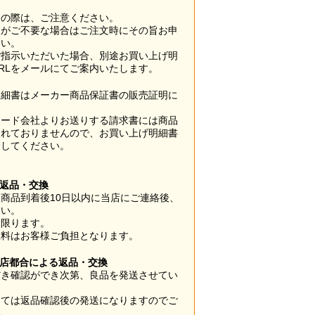
用の際は、ご注意ください。
梱がご不要な場合はご注文時にその旨お申
さい。
ご指示いただいた場合、別途お買い上げ明
RLをメールにてご案内いたします。
明細書はメーカー商品保証書の販売証明に
カード会社よりお送りする請求書には商品
されておりませんので、お買い上げ明細書
管してください。
】
の返品・交換
商品到着後10日以内に当店にご連絡後、
さい。
に限ります。
数料はお客様ご負担となります。
当店都合による返品・交換
だき確認ができ次第、良品を発送させてい
。
っては返品確認後の発送になりますのでご
い。