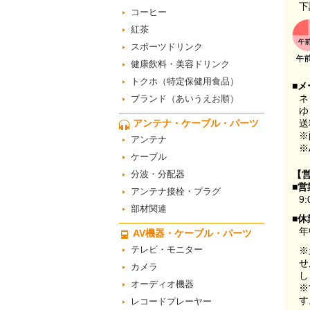
下
コーヒー
紅茶
スポーツドリンク
健康飲料・美容ドリンク
トクホ（特定保健用食品）
■メ
ネ
ブランド（あいうえお順）
ゆ
アンテナ・ケーブル・パーツ
送
※
アンテナ
※
ケーブル
分波・分配器
【
■営
アンテナ接栓・プラグ
9:
部材関連
■休
年
AV機器・ケーブル・パーツ
テレビ・モニター
※
せ
カメラ
し
オーディオ機器
※
す
レコードプレーヤー