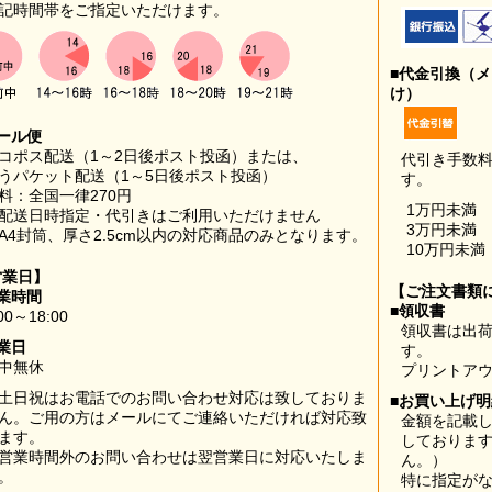
記時間帯をご指定いただけます。
■代金引換（
け）
ール便
コポス配送（1～2日後ポスト投函）または、
代引き手数
うパケット配送（1～5日後ポスト投函）
す。
料：全国一律270円
1万円未満
配送日時指定・代引きはご利用いただけません
3万円未満
A4封筒、厚さ2.5cm以内の対応商品のみとなります。
10万円未満
営業日】
【ご注文書類
業時間
■領収書
00～18:00
領収書は出荷
業日
す。
中無休
プリントア
土日祝はお電話でのお問い合わせ対応は致しておりま
■お買い上げ
ん。ご用の方はメールにてご連絡いただければ対応致
金額を記載
ます。
しておりま
営業時間外のお問い合わせは翌営業日に対応いたしま
ん。）
。
特に指定が