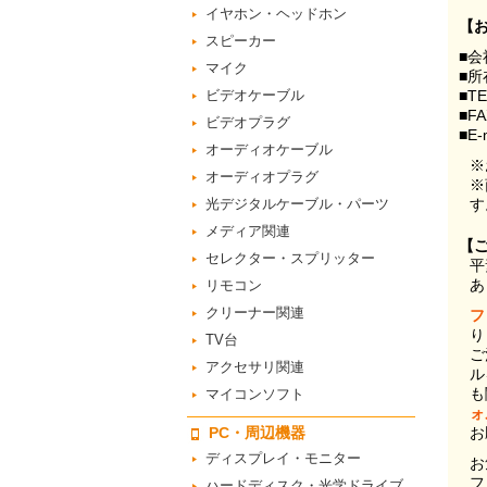
イヤホン・ヘッドホン
【
スピーカー
■会
マイク
■所
ビデオケーブル
■T
■F
ビデオプラグ
■E-
オーディオケーブル
※
オーディオプラグ
※
光デジタルケーブル・パーツ
す
メディア関連
【
セレクター・スプリッター
平
あ
リモコン
クリーナー関連
フ
り
TV台
ご
アクセサリ関連
ル
も
マイコンソフト
ォ
PC・周辺機器
お
ディスプレイ・モニター
お
フ
ハードディスク・光学ドライブ