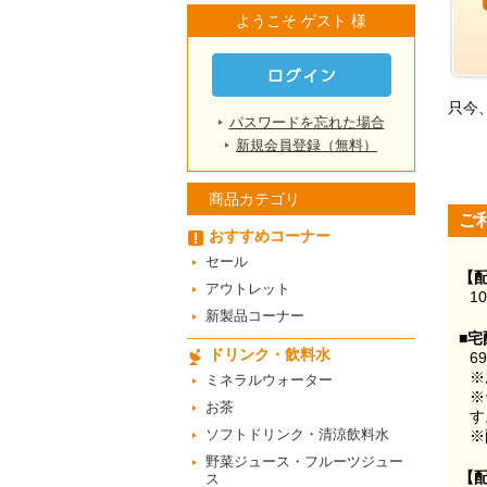
ようこそ ゲスト 様
只今
パスワードを忘れた場合
新規会員登録（無料）
商品カテゴリ
ご
おすすめコーナー
セール
【
アウトレット
1
新製品コーナー
■宅
ドリンク・飲料水
6
※
ミネラルウォーター
※
お茶
す
ソフトドリンク・清涼飲料水
※
野菜ジュース・フルーツジュー
【
ス