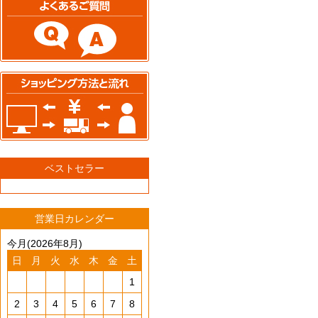
ベストセラー
営業日カレンダー
今月(2026年8月)
日
月
火
水
木
金
土
1
2
3
4
5
6
7
8