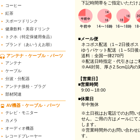
下記時間帯をご指定いただけ
コーヒー
紅茶
スポーツドリンク
健康飲料・美容ドリンク
トクホ（特定保健用食品）
■メール便
ネコポス配送（1～2日後ポ
ブランド（あいうえお順）
ゆうパケット配送（1～5日後
アンテナ・ケーブル・パーツ
送料：全国一律270円
※配送日時指定・代引きはご
アンテナ
※A4封筒、厚さ2.5cm以内
ケーブル
分波・分配器
【営業日】
■営業時間
アンテナ接栓・プラグ
9:00～18:00
部材関連
■休業日
年中無休
AV機器・ケーブル・パーツ
テレビ・モニター
※土日祝はお電話でのお問い
せん。ご用の方はメールにて
カメラ
します。
オーディオ機器
※営業時間外のお問い合わせ
す。
レコードプレーヤー