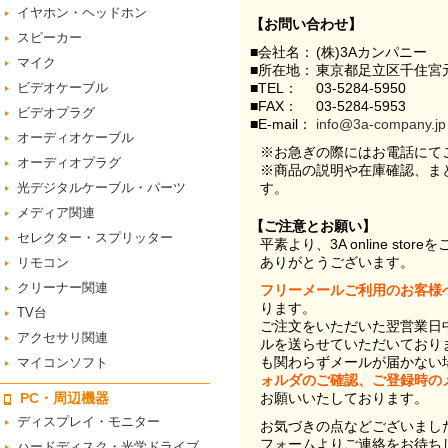
イヤホン・ヘッドホン
【お問い合わせ】
スピーカー
■会社名：
(株)3Aカンパニー
マイク
■所在地：
東京都足立区千住宮元
ビデオケーブル
■TEL：
03-5284-5950
■FAX：
03-5284-5953
ビデオプラグ
■E-mail：
info@3a-company.jp
オーディオケーブル
※お急ぎの際にはお電話にて
オーディオプラグ
※商品の説明や在庫確認、ま
光デジタルケーブル・パーツ
す。
メディア関連
【ご注意とお願い】
セレクター・スプリッター
平素より、3A online st
ありがとうございます。
リモコン
クリーナー関連
フリーメールご利用のお客様
ります。
TV台
ご注文をいただいた翌営業日
アクセサリ関連
ルを送らせていただいており
も関わらずメールが届かない
マイコンソフト
ォルダのご確認、ご登録時の
PC・周辺機器
お願いいたしております。
ディスプレイ・モニター
お気づきの点などございまし
フォームよりご連絡をお待ち
ハードディスク・光学ドライブ