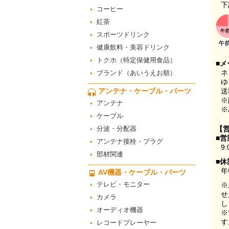
下
コーヒー
紅茶
スポーツドリンク
健康飲料・美容ドリンク
トクホ（特定保健用食品）
■メ
ネ
ブランド（あいうえお順）
ゆ
アンテナ・ケーブル・パーツ
送
※
アンテナ
※
ケーブル
分波・分配器
【
■営
アンテナ接栓・プラグ
9:
部材関連
■休
年
AV機器・ケーブル・パーツ
テレビ・モニター
※
せ
カメラ
し
オーディオ機器
※
す
レコードプレーヤー