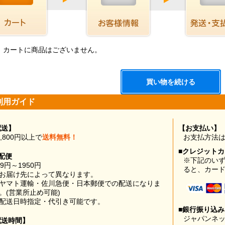
、カートに商品はございません。
利用ガイド
配送】
【お支払い】
0,800円以上で
送料無料！
お支払方法
■クレジット
配便
※下記のい
99円～1950円
ると、カー
お届け先によって異なります。
ヤマト運輸・佐川急便・日本郵便での配送になりま
。(営業所止め可能)
配送日時指定・代引き可能です。
■銀行振り込
ジャパンネッ
配送時間】