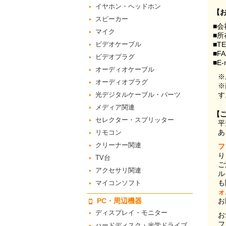
イヤホン・ヘッドホン
【
スピーカー
■会
マイク
■所
ビデオケーブル
■T
■F
ビデオプラグ
■E-
オーディオケーブル
※
オーディオプラグ
※
光デジタルケーブル・パーツ
す
メディア関連
【
セレクター・スプリッター
平
あ
リモコン
クリーナー関連
フ
り
TV台
ご
アクセサリ関連
ル
も
マイコンソフト
ォ
PC・周辺機器
お
ディスプレイ・モニター
お
フ
ハードディスク・光学ドライブ