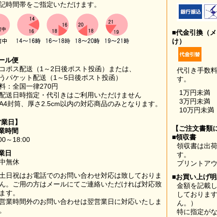
記時間帯をご指定いただけます。
■代金引換（
け）
ール便
コポス配送（1～2日後ポスト投函）または、
代引き手数
うパケット配送（1～5日後ポスト投函）
す。
料：全国一律270円
1万円未満
配送日時指定・代引きはご利用いただけません
3万円未満
A4封筒、厚さ2.5cm以内の対応商品のみとなります。
10万円未満
営業日】
【ご注文書類
業時間
■領収書
00～18:00
領収書は出荷
業日
す。
中無休
プリントア
土日祝はお電話でのお問い合わせ対応は致しておりま
■お買い上げ
ん。ご用の方はメールにてご連絡いただければ対応致
金額を記載
ます。
しておりま
営業時間外のお問い合わせは翌営業日に対応いたしま
ん。）
。
特に指定が