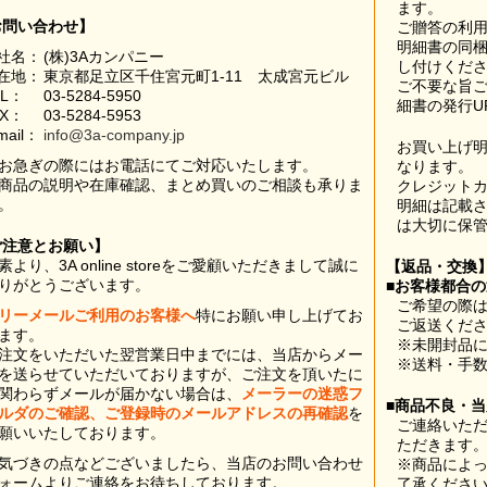
ます。
お問い合わせ】
ご贈答の利
明細書の同
社名：
(株)3Aカンパニー
し付けくだ
在地：
東京都足立区千住宮元町1-11 太成宮元ビル
ご不要な旨
EL：
03-5284-5950
細書の発行U
AX：
03-5284-5953
mail：
info@3a-company.jp
お買い上げ
お急ぎの際にはお電話にてご対応いたします。
なります。
商品の説明や在庫確認、まとめ買いのご相談も承りま
クレジット
。
明細は記載
は大切に保
ご注意とお願い】
素より、3A online storeをご愛顧いただきまして誠に
【返品・交換
りがとうございます。
■お客様都合
ご希望の際は
リーメールご利用のお客様へ
特にお願い申し上げてお
ご返送くだ
ます。
※未開封品
注文をいただいた翌営業日中までには、当店からメー
※送料・手
を送らせていただいておりますが、ご注文を頂いたに
関わらずメールが届かない場合は、
メーラーの迷惑フ
■商品不良・
ルダのご確認、ご登録時のメールアドレスの再確認
を
ご連絡いた
願いいたしております。
ただきます
気づきの点などございましたら、当店のお問い合わせ
※商品によ
ォームよりご連絡をお待ちしております。
了承くださ