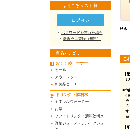
ようこそ ゲスト 様
只今
パスワードを忘れた場合
新規会員登録（無料）
商品カテゴリ
ご
おすすめコーナー
セール
【
アウトレット
1
新製品コーナー
■宅
ドリンク・飲料水
6
※
ミネラルウォーター
※
お茶
す
ソフトドリンク・清涼飲料水
※
野菜ジュース・フルーツジュー
【
ス