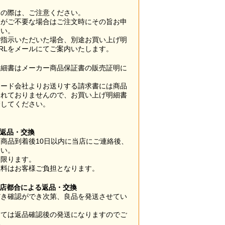
用の際は、ご注意ください。
梱がご不要な場合はご注文時にその旨お申
さい。
ご指示いただいた場合、別途お買い上げ明
RLをメールにてご案内いたします。
明細書はメーカー商品保証書の販売証明に
カード会社よりお送りする請求書には商品
されておりませんので、お買い上げ明細書
管してください。
】
の返品・交換
商品到着後10日以内に当店にご連絡後、
さい。
に限ります。
数料はお客様ご負担となります。
当店都合による返品・交換
だき確認ができ次第、良品を発送させてい
。
っては返品確認後の発送になりますのでご
い。