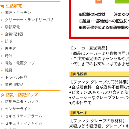
生活家電
調理・キッチン
クリーナー・ランドリー用品
季節家電
空気清浄器
照明
【メーカー直送商品】
理美容
・商品はメーカーより直接お届
時計
・ご注文確定後のキャンセルや
電池・電源タップ
・代引きでのお支払いはできま
雑貨
トラベル用品
【ファンタ グレープの商品詳細
業務用製品
●合成着色料・合成香料不使用な
●ビタミンB6をたっぷり含んだ
防災・防犯グッズ
●ジューシーなグレープフレーバ
防犯モニタ・カメラ
●純水仕立て
センサーライト
セキュリティアラーム
【ファンタ グレープの原材料】
セキュリティチャイム
果糖ぶどう糖液糖、グレープエキ