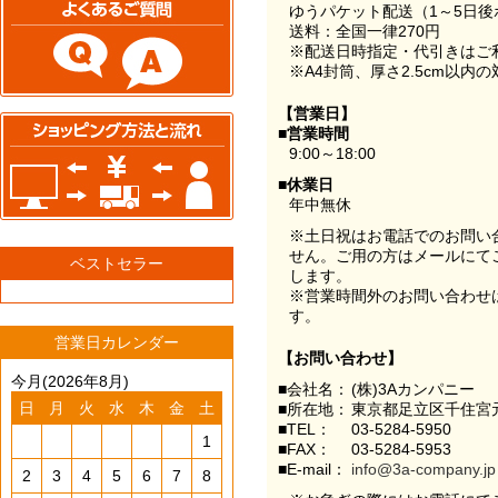
ゆうパケット配送（1～5日後
送料：全国一律270円
※配送日時指定・代引きはご
※A4封筒、厚さ2.5cm以内
【営業日】
■営業時間
9:00～18:00
■休業日
年中無休
※土日祝はお電話でのお問い
せん。ご用の方はメールにて
ベストセラー
します。
※営業時間外のお問い合わせ
す。
営業日カレンダー
【お問い合わせ】
今月(2026年8月)
■会社名：
(株)3Aカンパニー
日
月
火
水
木
金
土
■所在地：
東京都足立区千住宮元
■TEL：
03-5284-5950
1
■FAX：
03-5284-5953
■E-mail：
info@3a-company.jp
2
3
4
5
6
7
8