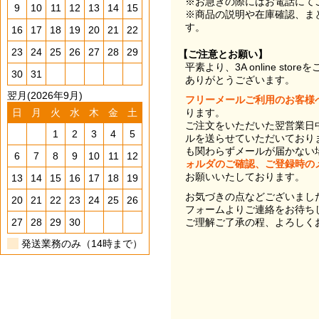
※お急ぎの際にはお電話にて
9
10
11
12
13
14
15
※商品の説明や在庫確認、ま
す。
16
17
18
19
20
21
22
23
24
25
26
27
28
29
【ご注意とお願い】
平素より、3A online st
30
31
ありがとうございます。
翌月(2026年9月)
フリーメールご利用のお客様
日
月
火
水
木
金
土
ります。
ご注文をいただいた翌営業日
1
2
3
4
5
ルを送らせていただいており
も関わらずメールが届かない
6
7
8
9
10
11
12
ォルダのご確認、ご登録時の
お願いいたしております。
13
14
15
16
17
18
19
お気づきの点などございまし
20
21
22
23
24
25
26
フォームよりご連絡をお待ち
27
28
29
30
ご理解ご了承の程、よろしく
発送業務のみ（14時まで）