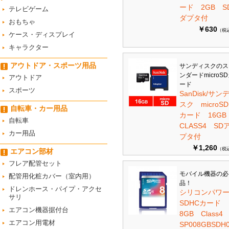
ード 2GB S
テレビゲーム
ダプタ付
おもちゃ
￥630
（税
ケース・ディスプレイ
キャラクター
アウトドア・スポーツ用品
サンディスクのス
ンダードmicroS
アウトドア
ード
スポーツ
SanDisk/サン
スク microSD
自転車・カー用品
カード 16G
自転車
CLASS4 SD
カー用品
プタ付
￥1,260
（税
エアコン部材
フレア配管セット
モバイル機器の必
配管用化粧カバー（室内用）
品！
ドレンホース・パイプ・アクセ
シリコンパワ
サリ
SDHCカード
エアコン機器据付台
8GB Class
エアコン用電材
SP008GBSDH0