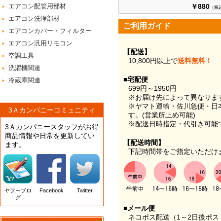
エアコン配管用部材
￥880
（税
エアコン洗浄部材
ご利用ガイド
エアコンカバー・フィルター
エアコン汎用リモコン
【配送】
空調工具
10,800円以上で
送料無料！
洗濯機関連
■宅配便
冷蔵庫関連
699円～1950円
※お届け先によって異なりま
※ヤマト運輸・佐川急便・日
3Ａカンパニーコミュニティ
す。(営業所止め可能)
※配送日時指定・代引き可能
3Ａカンパニースタッフがお得
商品情報や日常を更新してい
【配送時間】
ます。
下記時間帯をご指定いただけ
ヤフーブロ
Facebook
Twitter
グ
■メール便
ネコポス配送（1～2日後ポ