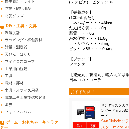
懐中電灯・ライト
(ステビア)、ビタミンB6
防災・防犯用品
【栄養成分】
防災グッズ
(100mLあたり)
エネルギー・・・46kcaL
DIY・工具・文具
たんぱく質・・・0g
温湿度計
脂質・・・0g
炭水化物・・・11.5g
ラッピング・梱包資材
ナトリウム・・・5mg
計量・測定器
ビタミンB6・・・0.4mg
天びん・はかり
【ブランド】
マイクロスコープ
ファンタ
工業用内視鏡
【発売元、製造元、輸入元又は
工具
日本コカ・コーラ
電材・部材
文具・オフィス用品
おすすめ商品
電気工事士技能試験関連
園芸
サンディスクのス
ンダードmicroS
フォトアルバム
ード
SanDisk/サン
ゲーム・おもちゃ・キャラク
スク microS
ター