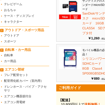
サンディスクのス
テレビゲーム
ンダードmicroS
ード
おもちゃ
SanDisk/サン
ケース・ディスプレイ
スク microSD
キャラクター
カード 16G
CLASS4 SD
アウトドア・スポーツ用品
プタ付
アウトドア
￥1,260
（税
スポーツ
自転車・カー用品
モバイル機器の必
品！
自転車
シリコンパワ
カー用品
SDHCカード
8GB Class
エアコン部材
SP008GBSDH0
フレア配管セット
￥880
（税
配管用化粧カバー（室内用）
ドレンホース・パイプ・アクセ
ご利用ガイド
サリ
エアコン機器据付台
【配送】
エアコン用電材
10,800円以上で
送料無料！