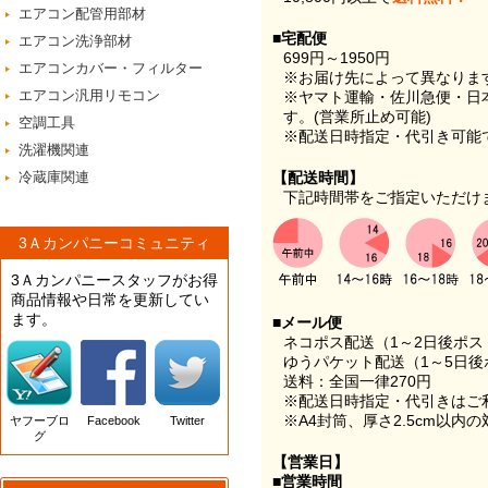
エアコン配管用部材
■宅配便
エアコン洗浄部材
699円～1950円
エアコンカバー・フィルター
※お届け先によって異なりま
エアコン汎用リモコン
※ヤマト運輸・佐川急便・日
す。(営業所止め可能)
空調工具
※配送日時指定・代引き可能
洗濯機関連
冷蔵庫関連
【配送時間】
下記時間帯をご指定いただけ
3Ａカンパニーコミュニティ
3Ａカンパニースタッフがお得
商品情報や日常を更新してい
ます。
■メール便
ネコポス配送（1～2日後ポ
ゆうパケット配送（1～5日後
送料：全国一律270円
※配送日時指定・代引きはご
※A4封筒、厚さ2.5cm以内
ヤフーブロ
Facebook
Twitter
グ
【営業日】
■営業時間