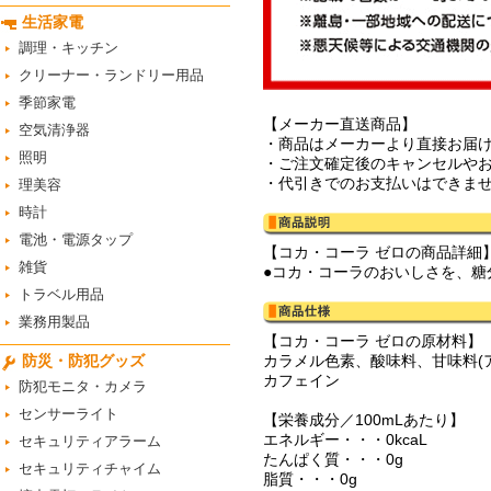
生活家電
調理・キッチン
クリーナー・ランドリー用品
季節家電
【メーカー直送商品】
空気清浄器
・商品はメーカーより直接お届
照明
・ご注文確定後のキャンセルや
・代引きでのお支払いはできま
理美容
時計
電池・電源タップ
【コカ・コーラ ゼロの商品詳細
雑貨
●コカ・コーラのおいしさを、糖
トラベル用品
業務用製品
【コカ・コーラ ゼロの原材料】
防災・防犯グッズ
カラメル色素、酸味料、甘味料(
カフェイン
防犯モニタ・カメラ
センサーライト
【栄養成分／100mLあたり】
エネルギー・・・0kcaL
セキュリティアラーム
たんぱく質・・・0g
セキュリティチャイム
脂質・・・0g