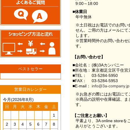
9:00～18:00
■休業日
年中無休
※土日祝はお電話でのお問い
せん。ご用の方はメールにて
します。
※営業時間外のお問い合わせ
す。
【お問い合わせ】
■会社名：
(株)3Aカンパニー
ベストセラー
■所在地：
東京都足立区千住宮元
■TEL：
03-5284-5950
■FAX：
03-5284-5953
■E-mail：
info@3a-company.jp
営業日カレンダー
※お急ぎの際にはお電話にて
※商品の説明や在庫確認、ま
今月(2026年8月)
す。
日
月
火
水
木
金
土
1
【ご注意とお願い】
平素より、3A online st
2
3
4
5
6
7
8
ありがとうございます。