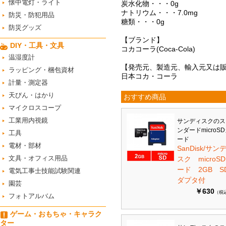
懐中電灯・ライト
炭水化物・・・0g
ナトリウム・・・7.0mg
防災・防犯用品
糖類・・・0g
防災グッズ
【ブランド】
DIY・工具・文具
コカコーラ(Coca-Cola)
温湿度計
【発売元、製造元、輸入元又は
ラッピング・梱包資材
日本コカ・コーラ
計量・測定器
天びん・はかり
おすすめ商品
マイクロスコープ
工業用内視鏡
サンディスクのス
ンダードmicroS
工具
ード
電材・部材
SanDisk/サン
文具・オフィス用品
スク microS
ード 2GB S
電気工事士技能試験関連
ダプタ付
園芸
￥630
（税
フォトアルバム
ゲーム・おもちゃ・キャラク
ター