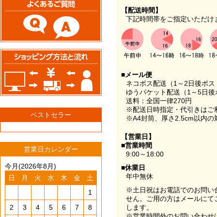
【配送時間】
下記時間帯をご指定いただけ
■メール便
ネコポス配送（1～2日後ポ
ゆうパケット配送（1～5日後
送料：全国一律270円
※配送日時指定・代引きはご
ベストセラー
※A4封筒、厚さ2.5cm以内
【営業日】
■営業時間
営業日カレンダー
9:00～18:00
今月(2026年8月)
■休業日
年中無休
日
月
火
水
木
金
土
※土日祝はお電話でのお問い
1
せん。ご用の方はメールにて
2
3
4
5
6
7
8
します。
※営業時間外のお問い合わせ