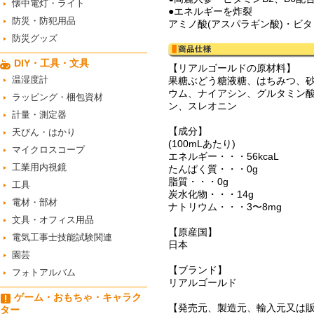
懐中電灯・ライト
●エネルギーを炸裂
防災・防犯用品
アミノ酸(アスパラギン酸)・ビタ
防災グッズ
DIY・工具・文具
【リアルゴールドの原材料】
温湿度計
果糖ぶどう糖液糖、はちみつ、
ウム、ナイアシン、グルタミン酸
ラッピング・梱包資材
ン、スレオニン
計量・測定器
【成分】
天びん・はかり
(100mLあたり)
マイクロスコープ
エネルギー・・・56kcaL
工業用内視鏡
たんぱく質・・・0g
脂質・・・0g
工具
炭水化物・・・14g
電材・部材
ナトリウム・・・3〜8mg
文具・オフィス用品
【原産国】
電気工事士技能試験関連
日本
園芸
【ブランド】
フォトアルバム
リアルゴールド
ゲーム・おもちゃ・キャラク
【発売元、製造元、輸入元又は
ター