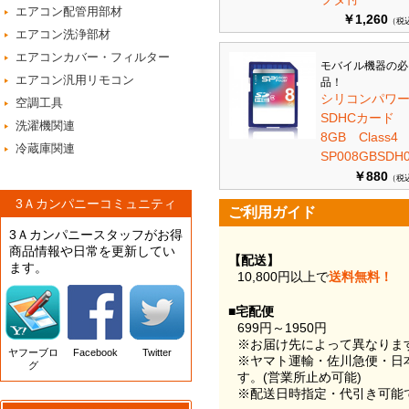
エアコン配管用部材
￥1,260
（税
エアコン洗浄部材
エアコンカバー・フィルター
モバイル機器の必
エアコン汎用リモコン
品！
シリコンパワ
空調工具
SDHCカード
洗濯機関連
8GB Class
冷蔵庫関連
SP008GBSDH0
￥880
（税
3Ａカンパニーコミュニティ
ご利用ガイド
3Ａカンパニースタッフがお得
商品情報や日常を更新してい
【配送】
ます。
10,800円以上で
送料無料！
■宅配便
699円～1950円
※お届け先によって異なりま
ヤフーブロ
Facebook
Twitter
※ヤマト運輸・佐川急便・日
グ
す。(営業所止め可能)
※配送日時指定・代引き可能