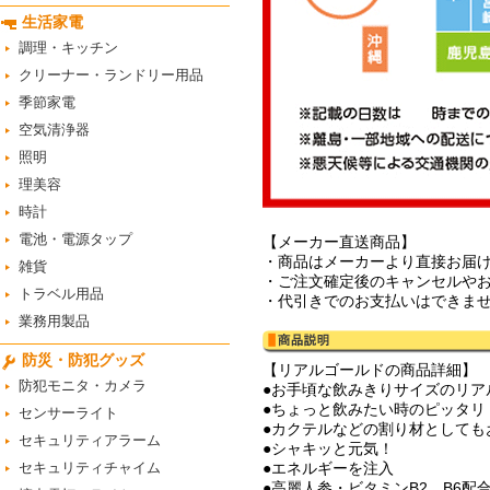
生活家電
調理・キッチン
クリーナー・ランドリー用品
季節家電
空気清浄器
照明
理美容
時計
電池・電源タップ
【メーカー直送商品】
・商品はメーカーより直接お届
雑貨
・ご注文確定後のキャンセルや
トラベル用品
・代引きでのお支払いはできま
業務用製品
防災・防犯グッズ
【リアルゴールドの商品詳細】
防犯モニタ・カメラ
●お手頃な飲みきりサイズのリア
●ちょっと飲みたい時のピッタリ
センサーライト
●カクテルなどの割り材としても
セキュリティアラーム
●シャキッと元気！
セキュリティチャイム
●エネルギーを注入
●高麗人参・ビタミンB2、B6配