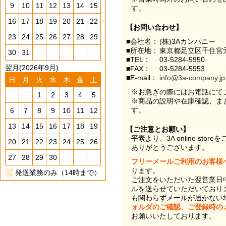
9
10
11
12
13
14
15
す。
16
17
18
19
20
21
22
【お問い合わせ】
23
24
25
26
27
28
29
■会社名：
(株)3Aカンパニー
■所在地：
東京都足立区千住宮元
30
31
■TEL：
03-5284-5950
翌月(2026年9月)
■FAX：
03-5284-5953
■E-mail：
info@3a-company.jp
日
月
火
水
木
金
土
※お急ぎの際にはお電話にて
1
2
3
4
5
※商品の説明や在庫確認、ま
す。
6
7
8
9
10
11
12
13
14
15
16
17
18
19
【ご注意とお願い】
平素より、3A online st
20
21
22
23
24
25
26
ありがとうございます。
27
28
29
30
フリーメールご利用のお客様
ります。
発送業務のみ（14時まで）
ご注文をいただいた翌営業日
ルを送らせていただいており
も関わらずメールが届かない
ォルダのご確認、ご登録時の
お願いいたしております。