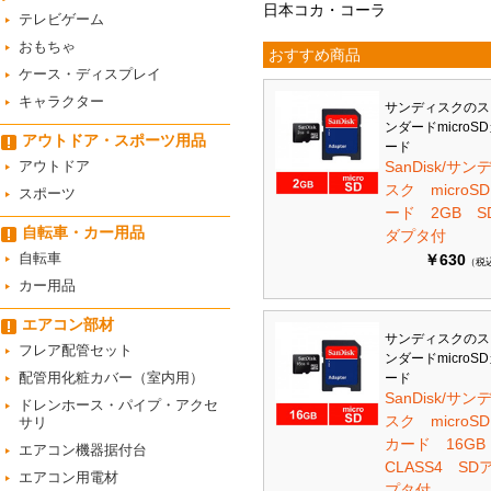
日本コカ・コーラ
テレビゲーム
おもちゃ
おすすめ商品
ケース・ディスプレイ
キャラクター
サンディスクのス
ンダードmicroS
アウトドア・スポーツ用品
ード
アウトドア
SanDisk/サン
スク microS
スポーツ
ード 2GB S
自転車・カー用品
ダプタ付
自転車
￥630
（税
カー用品
エアコン部材
サンディスクのス
フレア配管セット
ンダードmicroS
配管用化粧カバー（室内用）
ード
SanDisk/サン
ドレンホース・パイプ・アクセ
スク microSD
サリ
カード 16G
エアコン機器据付台
CLASS4 SD
エアコン用電材
プタ付