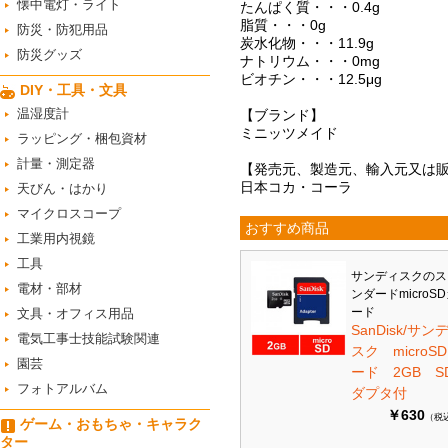
懐中電灯・ライト
たんぱく質・・・0.4g
脂質・・・0g
防災・防犯用品
炭水化物・・・11.9g
防災グッズ
ナトリウム・・・0mg
ビオチン・・・12.5μg
DIY・工具・文具
温湿度計
【ブランド】
ミニッツメイド
ラッピング・梱包資材
計量・測定器
【発売元、製造元、輸入元又は
日本コカ・コーラ
天びん・はかり
マイクロスコープ
おすすめ商品
工業用内視鏡
工具
サンディスクのス
電材・部材
ンダードmicroS
ード
文具・オフィス用品
SanDisk/サン
電気工事士技能試験関連
スク microS
園芸
ード 2GB S
フォトアルバム
ダプタ付
￥630
（税
ゲーム・おもちゃ・キャラク
ター