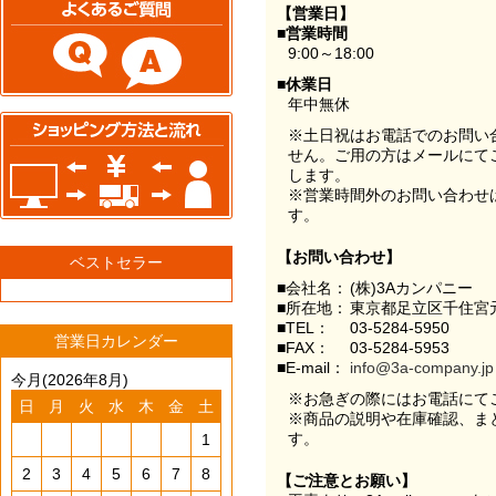
【営業日】
■営業時間
9:00～18:00
■休業日
年中無休
※土日祝はお電話でのお問い
せん。ご用の方はメールにて
します。
※営業時間外のお問い合わせ
す。
【お問い合わせ】
ベストセラー
■会社名：
(株)3Aカンパニー
■所在地：
東京都足立区千住宮元
■TEL：
03-5284-5950
営業日カレンダー
■FAX：
03-5284-5953
■E-mail：
info@3a-company.jp
今月(2026年8月)
※お急ぎの際にはお電話にて
日
月
火
水
木
金
土
※商品の説明や在庫確認、ま
す。
1
2
3
4
5
6
7
8
【ご注意とお願い】