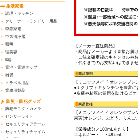
生活家電
調理・キッチン
クリーナー・ランドリー用品
季節家電
空気清浄器
照明
【メーカー直送商品】
・商品はメーカーより直接お届
理美容
・ご注文確定後のキャンセルや
時計
・代引きでのお支払いはできま
電池・電源タップ
雑貨
【ミニッツメイド オレンジブレ
トラベル用品
●β-クリプトキサンチンを豊富
業務用製品
●皮膚や粘膜の健康を助けるビオ
防災・防犯グッズ
防犯モニタ・カメラ
【ミニッツメイド オレンジブレ
センサーライト
果実(オレンジ、ぶどう、りんご
セキュリティアラーム
【栄養成分／100mLあたり】
セキュリティチャイム
エネルギー・・・49kcaL