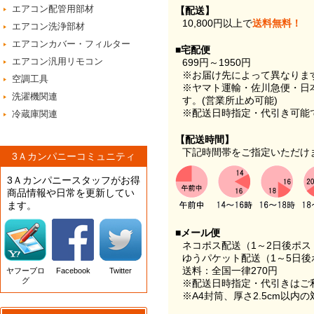
エアコン配管用部材
【配送】
10,800円以上で
送料無料！
エアコン洗浄部材
エアコンカバー・フィルター
■宅配便
エアコン汎用リモコン
699円～1950円
※お届け先によって異なりま
空調工具
※ヤマト運輸・佐川急便・日
洗濯機関連
す。(営業所止め可能)
※配送日時指定・代引き可能
冷蔵庫関連
【配送時間】
下記時間帯をご指定いただけ
3Ａカンパニーコミュニティ
3Ａカンパニースタッフがお得
商品情報や日常を更新してい
ます。
■メール便
ネコポス配送（1～2日後ポ
ゆうパケット配送（1～5日後
送料：全国一律270円
ヤフーブロ
Facebook
Twitter
グ
※配送日時指定・代引きはご
※A4封筒、厚さ2.5cm以内