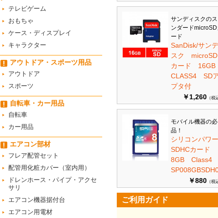
テレビゲーム
サンディスクのス
おもちゃ
ンダードmicroS
ケース・ディスプレイ
ード
キャラクター
SanDisk/サン
スク microSD
アウトドア・スポーツ用品
カード 16G
アウトドア
CLASS4 SD
スポーツ
プタ付
￥1,260
（税
自転車・カー用品
自転車
モバイル機器の必
カー用品
品！
シリコンパワ
エアコン部材
SDHCカード
フレア配管セット
8GB Class
配管用化粧カバー（室内用）
SP008GBSDH0
ドレンホース・パイプ・アクセ
￥880
（税
サリ
ご利用ガイド
エアコン機器据付台
エアコン用電材