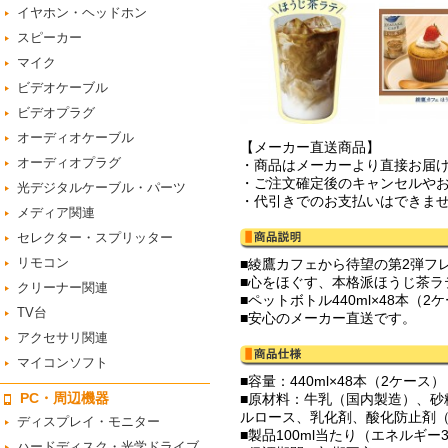
イヤホン・ヘッドホン
スピーカー
マイク
ビデオケーブル
ビデオプラグ
オーディオケーブル
【メーカー直送商品】
オーディオプラグ
・商品はメーカーより直接お届
・ご注文確定後のキャンセルや
光デジタルケーブル・パーツ
・代引きでのお支払いはできま
メディア関連
セレクター・スプリッター
リモコン
■綾鷹カフェから待望の第2弾フ
■心をほぐす、本格派ほうじ茶ラ
クリーナー関連
■ペットボトル440ml×48本（
TV台
■安心のメーカー直送です。
アクセサリ関連
マイコンソフト
■容量：440ml×48本（2ケース）
PC・周辺機器
■原材料：牛乳（国内製造）、
ルロース、乳化剤、酸化防止剤（
ディスプレイ・モニター
■製品100ml当たり（エネルギー39
ハードディスク・光学ドライブ