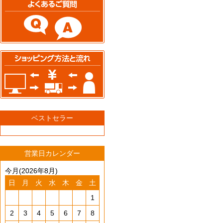
ベストセラー
営業日カレンダー
今月(2026年8月)
日
月
火
水
木
金
土
1
2
3
4
5
6
7
8