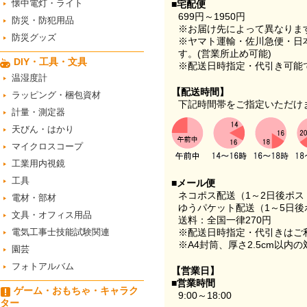
懐中電灯・ライト
■宅配便
699円～1950円
防災・防犯用品
※お届け先によって異なりま
防災グッズ
※ヤマト運輸・佐川急便・日
す。(営業所止め可能)
DIY・工具・文具
※配送日時指定・代引き可能
温湿度計
【配送時間】
ラッピング・梱包資材
下記時間帯をご指定いただけ
計量・測定器
天びん・はかり
マイクロスコープ
工業用内視鏡
工具
■メール便
ネコポス配送（1～2日後ポ
電材・部材
ゆうパケット配送（1～5日後
文具・オフィス用品
送料：全国一律270円
電気工事士技能試験関連
※配送日時指定・代引きはご
※A4封筒、厚さ2.5cm以内
園芸
フォトアルバム
【営業日】
■営業時間
ゲーム・おもちゃ・キャラク
9:00～18:00
ター