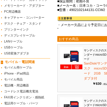
■保証期間：初期不良
■メーカー名：日本コカ・コーラ/Co
メモリーカード・アダプター
■型番：4902102144131-CCW2
PC周辺機器
キャプチャー・コンバーター
デスク・チェア・スタンド
・メーカー欠品により予定日に
“
プリンターインク
ディスプレイケーブル
おすすめ商品
LANケーブル
USBケーブル
サンディスクのス
USB変換アダプタ
ンダードmicroS
ード
モバイル・電話関連
SanDisk/サン
モバイル用ケーブル
スク microS
ード 2GB S
iPhone・iPad用品
ダプタ付
モバイル用品
￥630
（税
電話機・周辺機器
コードレス電話機充電池
FAX用インクリボン・感熱紙
サンディスクのス
電話用ケーブル・パーツ
ンダードmicroS