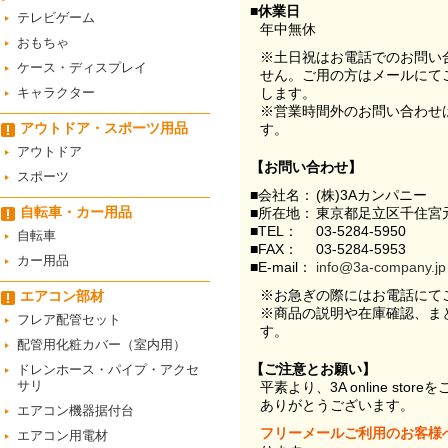
■休業日
テレビゲーム
年中無休
おもちゃ
※土日祝はお電話でのお問い
ケース・ディスプレイ
せん。ご用の方はメールにて
キャラクター
します。
※営業時間外のお問い合わせ
アウトドア・スポーツ用品
す。
アウトドア
【お問い合わせ】
スポーツ
■会社名：
(株)3Aカンパニー
自転車・カー用品
■所在地：
東京都足立区千住宮元
■TEL：
03-5284-5950
自転車
■FAX：
03-5284-5953
カー用品
■E-mail：
info@3a-company.jp
※お急ぎの際にはお電話にて
エアコン部材
※商品の説明や在庫確認、ま
フレア配管セット
す。
配管用化粧カバー（室内用）
【ご注意とお願い】
ドレンホース・パイプ・アクセ
サリ
平素より、3A online st
ありがとうございます。
エアコン機器据付台
フリーメールご利用のお客様
エアコン用電材