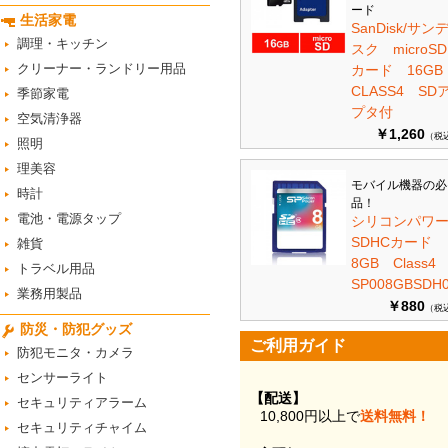
ード
生活家電
SanDisk/サン
調理・キッチン
スク microSD
クリーナー・ランドリー用品
カード 16G
CLASS4 SD
季節家電
プタ付
空気清浄器
￥1,260
（税
照明
理美容
モバイル機器の必
時計
品！
電池・電源タップ
シリコンパワ
SDHCカード
雑貨
8GB Class
トラベル用品
SP008GBSDH0
業務用製品
￥880
（税
防災・防犯グッズ
ご利用ガイド
防犯モニタ・カメラ
センサーライト
【配送】
セキュリティアラーム
10,800円以上で
送料無料！
セキュリティチャイム