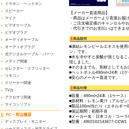
イヤホン・ヘッドホン
スピーカー
【メーカー直送商品】
・商品はメーカーより直接お届
マイク
・ご注文確定後のキャンセルや
ビデオケーブル
・代引きでのお支払いはできま
ビデオプラグ
オーディオケーブル
■凍結レモンピールエキスを使用し
オーディオプラグ
ン』です。
光デジタルケーブル・パーツ
■水を冷やすと炭酸が強くなるこ
メディア関連
現しました。
■そのままでも、割材としてもお
セレクター・スプリッター
■ペットボトル490ml×24本（
リモコン
■安心のメーカー直送です。
クリーナー関連
TV台
■容量：490ml×24本（1ケース）
アクセサリ関連
■原材料：レモン果汁（アルゼン
マイコンソフト
■製品100ml当たり（エネルギー
■保証期間：初期不良
PC・周辺機器
■メーカー名：日本コカ・コーラ/Co
ディスプレイ・モニター
■型番：4902102143677-CCW1
ハードディスク・光学ドライブ