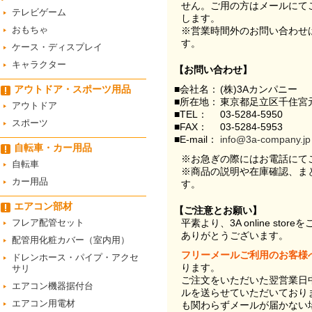
せん。ご用の方はメールにて
テレビゲーム
します。
おもちゃ
※営業時間外のお問い合わせ
す。
ケース・ディスプレイ
キャラクター
【お問い合わせ】
アウトドア・スポーツ用品
■会社名：
(株)3Aカンパニー
■所在地：
東京都足立区千住宮元
アウトドア
■TEL：
03-5284-5950
スポーツ
■FAX：
03-5284-5953
■E-mail：
info@3a-company.jp
自転車・カー用品
※お急ぎの際にはお電話にて
自転車
※商品の説明や在庫確認、ま
カー用品
す。
エアコン部材
【ご注意とお願い】
フレア配管セット
平素より、3A online st
ありがとうございます。
配管用化粧カバー（室内用）
フリーメールご利用のお客様
ドレンホース・パイプ・アクセ
ります。
サリ
ご注文をいただいた翌営業日
エアコン機器据付台
ルを送らせていただいており
エアコン用電材
も関わらずメールが届かない