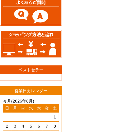
ベストセラー
営業日カレンダー
今月(2026年8月)
日
月
火
水
木
金
土
1
2
3
4
5
6
7
8