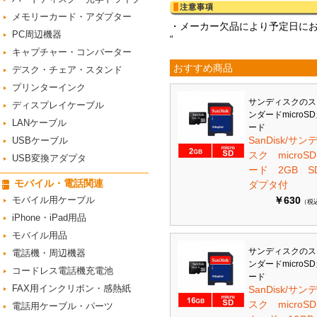
メモリーカード・アダプター
・メーカー欠品により予定日に
PC周辺機器
“
キャプチャー・コンバーター
おすすめ商品
デスク・チェア・スタンド
プリンターインク
サンディスクのス
ディスプレイケーブル
ンダードmicroS
LANケーブル
ード
SanDisk/サン
USBケーブル
スク microS
USB変換アダプタ
ード 2GB S
モバイル・電話関連
ダプタ付
モバイル用ケーブル
￥630
（税
iPhone・iPad用品
モバイル用品
サンディスクのス
電話機・周辺機器
ンダードmicroS
コードレス電話機充電池
ード
FAX用インクリボン・感熱紙
SanDisk/サン
スク microSD
電話用ケーブル・パーツ