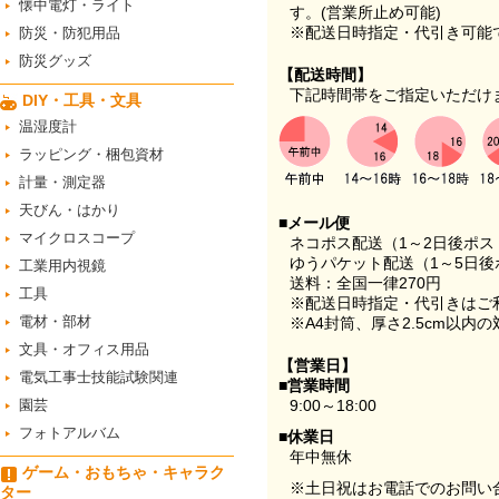
懐中電灯・ライト
す。(営業所止め可能)
※配送日時指定・代引き可能
防災・防犯用品
防災グッズ
【配送時間】
下記時間帯をご指定いただけ
DIY・工具・文具
温湿度計
ラッピング・梱包資材
計量・測定器
天びん・はかり
■メール便
マイクロスコープ
ネコポス配送（1～2日後ポ
ゆうパケット配送（1～5日後
工業用内視鏡
送料：全国一律270円
工具
※配送日時指定・代引きはご
電材・部材
※A4封筒、厚さ2.5cm以内
文具・オフィス用品
【営業日】
電気工事士技能試験関連
■営業時間
園芸
9:00～18:00
フォトアルバム
■休業日
年中無休
ゲーム・おもちゃ・キャラク
※土日祝はお電話でのお問い
ター