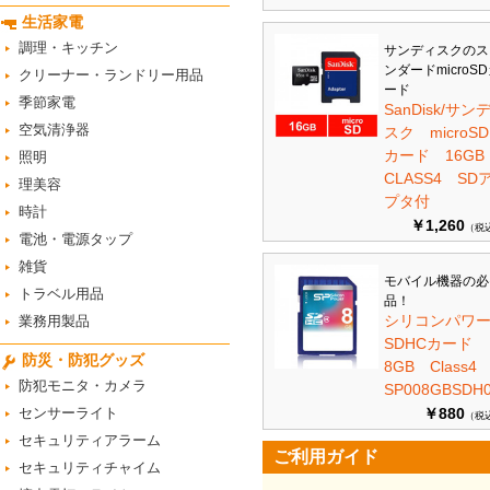
生活家電
調理・キッチン
サンディスクのス
ンダードmicroS
クリーナー・ランドリー用品
ード
季節家電
SanDisk/サン
空気清浄器
スク microSD
カード 16G
照明
CLASS4 SD
理美容
プタ付
時計
￥1,260
（税
電池・電源タップ
雑貨
モバイル機器の必
トラベル用品
品！
シリコンパワ
業務用製品
SDHCカード
防災・防犯グッズ
8GB Class
防犯モニタ・カメラ
SP008GBSDH0
センサーライト
￥880
（税
セキュリティアラーム
ご利用ガイド
セキュリティチャイム