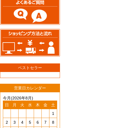
ベストセラー
営業日カレンダー
今月(2026年8月)
日
月
火
水
木
金
土
1
2
3
4
5
6
7
8