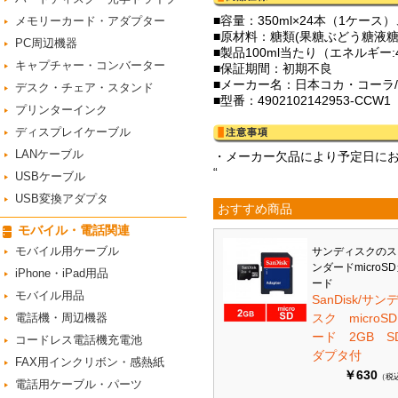
■容量：350ml×24本（1ケー
メモリーカード・アダプター
■原材料：糖類(果糖ぶどう糖液
PC周辺機器
■製品100ml当たり（エネルギー:4
キャプチャー・コンバーター
■保証期間：初期不良
■メーカー名：日本コカ・コーラ/Co
デスク・チェア・スタンド
■型番：4902102142953-CCW1
プリンターインク
ディスプレイケーブル
LANケーブル
・メーカー欠品により予定日に
“
USBケーブル
USB変換アダプタ
おすすめ商品
モバイル・電話関連
モバイル用ケーブル
サンディスクのス
ンダードmicroS
iPhone・iPad用品
ード
モバイル用品
SanDisk/サン
電話機・周辺機器
スク microS
ード 2GB S
コードレス電話機充電池
ダプタ付
FAX用インクリボン・感熱紙
￥630
（税
電話用ケーブル・パーツ