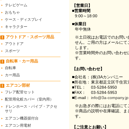
テレビゲーム
【営業日】
■営業時間
おもちゃ
9:00～18:00
ケース・ディスプレイ
■休業日
キャラクター
年中無休
アウトドア・スポーツ用品
※土日祝はお電話でのお問い
せん。ご用の方はメールにて
アウトドア
します。
スポーツ
※営業時間外のお問い合わせ
す。
自転車・カー用品
自転車
【お問い合わせ】
カー用品
■会社名：
(株)3Aカンパニー
■所在地：
東京都足立区千住宮元
エアコン部材
■TEL：
03-5284-5950
フレア配管セット
■FAX：
03-5284-5953
■E-mail：
info@3a-company.jp
配管用化粧カバー（室内用）
※お急ぎの際にはお電話にて
ドレンホース・パイプ・アクセ
※商品の説明や在庫確認、ま
サリ
す。
エアコン機器据付台
エアコン用電材
【ご注意とお願い】