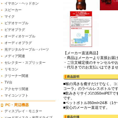
イヤホン・ヘッドホン
スピーカー
マイク
ビデオケーブル
ビデオプラグ
オーディオケーブル
オーディオプラグ
光デジタルケーブル・パーツ
【メーカー直送商品】
メディア関連
・商品はメーカーより直接お届
・ご注文確定後のキャンセルや
セレクター・スプリッター
・代引きでのお支払いはできま
リモコン
クリーナー関連
TV台
■喉の渇きを癒すだけでなく、
コーラ』のラベルレスボトルで
アクセサリ関連
■飲みきりサイズの350mlP
マイコンソフト
です。
■ペットボトル350ml×24本
PC・周辺機器
■安心のメーカー直送です。
ディスプレイ・モニター
ハードディスク・光学ドライブ