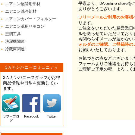
平素より、3A online st
エアコン配管用部材
ありがとうございます。
エアコン洗浄部材
フリーメールご利用のお客様
エアコンカバー・フィルター
ります。
エアコン汎用リモコン
ご注文をいただいた翌営業日
ルを送らせていただいており
空調工具
も関わらずメールが届かない
洗濯機関連
ォルダのご確認、ご登録時の
冷蔵庫関連
お願いいたしております。
お気づきの点などございまし
フォームよりご連絡をお待ち
3Ａカンパニーコミュニティ
ご理解ご了承の程、よろしく
3Ａカンパニースタッフがお得
商品情報や日常を更新してい
ます。
ヤフーブロ
Facebook
Twitter
グ