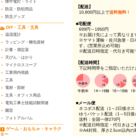
懐中電灯・ライト
【配送】
防災・防犯用品
10,800円以上で
送料無料！
防災グッズ
■宅配便
DIY・工具・文具
699円～1950円
温湿度計
※お届け先によって異なりま
※ヤマト運輸・佐川急便・日
ラッピング・梱包資材
す。(営業所止め可能)
計量・測定器
※配送日時指定・代引き可能
天びん・はかり
【配送時間】
マイクロスコープ
下記時間帯をご指定いただけ
工業用内視鏡
工具
電材・部材
文具・オフィス用品
電気工事士技能試験関連
■メール便
ネコポス配送（1～2日後ポ
園芸
ゆうパケット配送（1～5日後
フォトアルバム
送料：全国一律270円
※配送日時指定・代引きはご
ゲーム・おもちゃ・キャラク
※A4封筒、厚さ2.5cm以内
ター