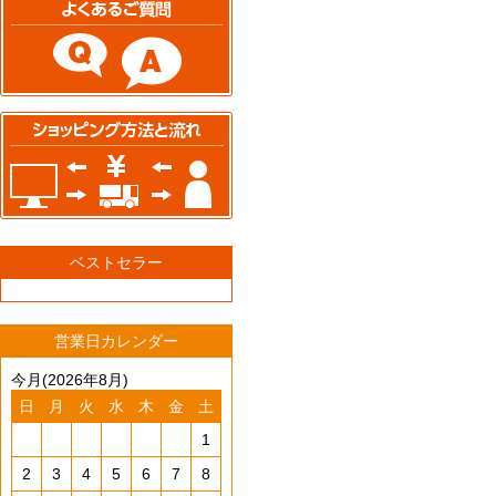
ベストセラー
営業日カレンダー
今月(2026年8月)
日
月
火
水
木
金
土
1
2
3
4
5
6
7
8