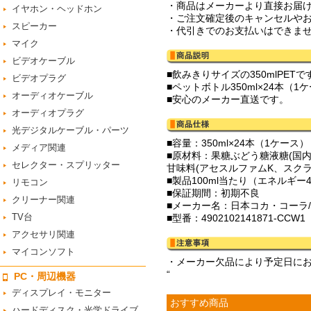
・商品はメーカーより直接お届
イヤホン・ヘッドホン
・ご注文確定後のキャンセルや
スピーカー
・代引きでのお支払いはできま
マイク
ビデオケーブル
■飲みきりサイズの350mlP
ビデオプラグ
■ペットボトル350ml×24本（
オーディオケーブル
■安心のメーカー直送です。
オーディオプラグ
光デジタルケーブル・パーツ
■容量：350ml×24本（1ケース）
メディア関連
■原材料：果糖ぶどう糖液糖(国
セレクター・スプリッター
甘味料(アセスルファムK、スクラ
■製品100ml当たり（エネルギー4
リモコン
■保証期間：初期不良
クリーナー関連
■メーカー名：日本コカ・コーラ/Co
TV台
■型番：4902102141871-CCW1
アクセサリ関連
マイコンソフト
・メーカー欠品により予定日に
“
PC・周辺機器
ディスプレイ・モニター
おすすめ商品
ハードディスク・光学ドライブ