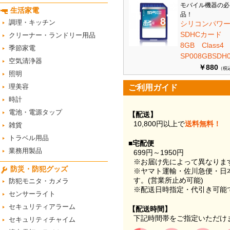
モバイル機器の必
生活家電
品！
調理・キッチン
シリコンパワ
SDHCカード
クリーナー・ランドリー用品
8GB Class
季節家電
SP008GBSDH0
空気清浄器
￥880
（税
照明
理美容
ご利用ガイド
時計
電池・電源タップ
【配送】
10,800円以上で
送料無料！
雑貨
トラベル用品
■宅配便
業務用製品
699円～1950円
※お届け先によって異なりま
防災・防犯グッズ
※ヤマト運輸・佐川急便・日
す。(営業所止め可能)
防犯モニタ・カメラ
※配送日時指定・代引き可能
センサーライト
セキュリティアラーム
【配送時間】
下記時間帯をご指定いただけ
セキュリティチャイム