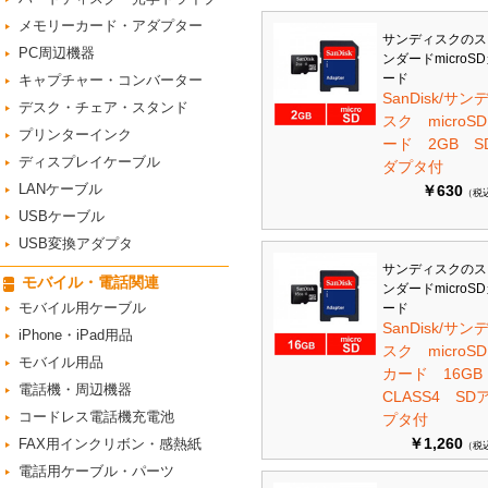
メモリーカード・アダプター
サンディスクのス
PC周辺機器
ンダードmicroS
ード
キャプチャー・コンバーター
SanDisk/サン
デスク・チェア・スタンド
スク microS
プリンターインク
ード 2GB S
ディスプレイケーブル
ダプタ付
LANケーブル
￥630
（税
USBケーブル
USB変換アダプタ
サンディスクのス
モバイル・電話関連
ンダードmicroS
モバイル用ケーブル
ード
SanDisk/サン
iPhone・iPad用品
スク microSD
モバイル用品
カード 16G
電話機・周辺機器
CLASS4 SD
コードレス電話機充電池
プタ付
￥1,260
FAX用インクリボン・感熱紙
（税
電話用ケーブル・パーツ