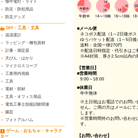
懐中電灯・ライト
防災・防犯用品
防災グッズ
DIY・工具・文具
■メール便
ネコポス配送（1～2日後ポ
温湿度計
ゆうパケット配送（1～5日後
ラッピング・梱包資材
送料：全国一律270円
計量・測定器
※配送日時指定・代引きはご
※A4封筒、厚さ2.5cm以内
天びん・はかり
マイクロスコープ
【営業日】
■営業時間
工業用内視鏡
9:00～18:00
工具
■休業日
電材・部材
年中無休
文具・オフィス用品
※土日祝はお電話でのお問い
電気工事士技能試験関連
せん。ご用の方はメールにて
園芸
します。
※営業時間外のお問い合わせ
フォトアルバム
す。
ゲーム・おもちゃ・キャラク
【お問い合わせ】
ター