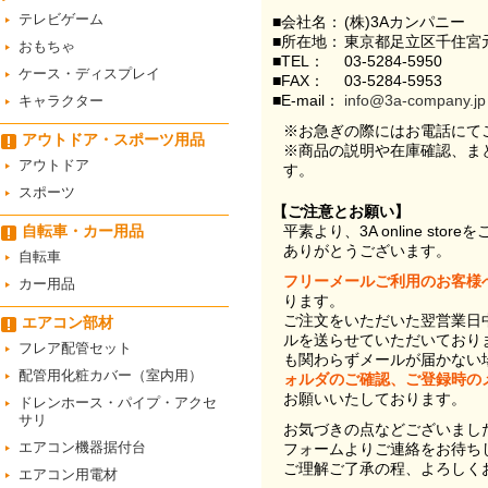
テレビゲーム
■会社名：
(株)3Aカンパニー
■所在地：
東京都足立区千住宮元
おもちゃ
■TEL：
03-5284-5950
ケース・ディスプレイ
■FAX：
03-5284-5953
■E-mail：
info@3a-company.jp
キャラクター
※お急ぎの際にはお電話にて
アウトドア・スポーツ用品
※商品の説明や在庫確認、ま
アウトドア
す。
スポーツ
【ご注意とお願い】
自転車・カー用品
平素より、3A online st
ありがとうございます。
自転車
フリーメールご利用のお客様
カー用品
ります。
ご注文をいただいた翌営業日
エアコン部材
ルを送らせていただいており
フレア配管セット
も関わらずメールが届かない
配管用化粧カバー（室内用）
ォルダのご確認、ご登録時の
お願いいたしております。
ドレンホース・パイプ・アクセ
サリ
お気づきの点などございまし
エアコン機器据付台
フォームよりご連絡をお待ち
ご理解ご了承の程、よろしく
エアコン用電材