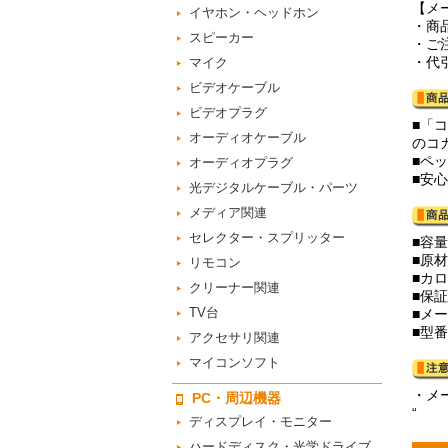
【メ
イヤホン・ヘッドホン
・商
スピーカー
・ご
・代
マイク
ビデオケーブル
ビデオプラグ
■「
オーディオケーブル
のコ
■ペッ
オーディオプラグ
■安
光デジタルケーブル・パーツ
メディア関連
セレクター・スプリッター
■容量
■原
リモコン
■カロ
クリーナー関連
■保
TV台
■メー
■型番
アクセサリ関連
マイコンソフト
・メ
PC・周辺機器
“
ディスプレイ・モニター
ハードディスク・光学ドライブ