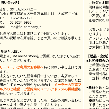
お問い合わせ】
ご贈答の利
明細書の同
社名：
(株)3Aカンパニー
し付けくだ
在地：
東京都足立区千住宮元町1-11 太成宮元ビル
ご不要な旨
EL：
03-5284-5950
細書の発行U
AX：
03-5284-5953
mail：
info@3a-company.jp
お買い上げ
お急ぎの際にはお電話にてご対応いたします。
なります。
商品の説明や在庫確認、まとめ買いのご相談も承りま
クレジット
。
明細は記載
は大切に保
ご注意とお願い】
素より、3A online storeをご愛顧いただきまして誠に
【返品・交換
りがとうございます。
■お客様都合
ご希望の際は
リーメールご利用のお客様へ
特にお願い申し上げてお
ご返送くだ
ます。
※未開封品
注文をいただいた翌営業日中までには、当店からメー
※送料・手
を送らせていただいておりますが、ご注文を頂いたに
関わらずメールが届かない場合は、
メーラーの迷惑フ
■商品不良・
ルダのご確認、ご登録時のメールアドレスの再確認
を
ご連絡いた
願いいたしております。
ただきます
気づきの点などございましたら、当店のお問い合わせ
※商品によ
ォームよりご連絡をお待ちしております。
了承くださ