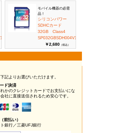
モバイル機器の必需
品！
シリコンパワー
SDHCカード
32GB Class4
10
SP032GBSDH004V10
￥2,680
（税込）
は下記よりお選びいただけます。
カード決済
ずれかのクレジットカードでお支払いにな
ド会社に直接送信されるため安心です。
み（前払い）
ト銀行／三菱UFJ銀行