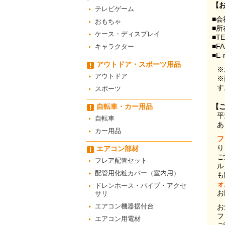
【
テレビゲーム
■会
おもちゃ
■所
ケース・ディスプレイ
■T
■F
キャラクター
■E-
アウトドア・スポーツ用品
※
アウトドア
※
す
スポーツ
自転車・カー用品
【
平
自転車
あ
カー用品
フ
り
エアコン部材
ご
フレア配管セット
ル
配管用化粧カバー（室内用）
も
ォ
ドレンホース・パイプ・アクセ
お
サリ
エアコン機器据付台
お
フ
エアコン用電材