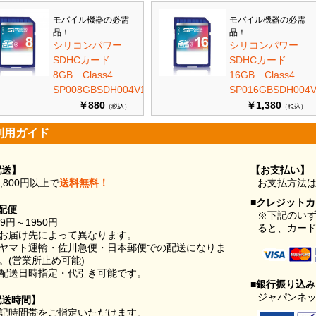
モバイル機器の必需
モバイル機器の必需
品！
品！
シリコンパワー
シリコンパワー
SDHCカード
SDHCカード
8GB Class4
16GB Class4
SP008GBSDH004V10
SP016GBSDH004V
￥880
￥1,380
（税込）
（税込）
利用ガイド
配送】
【お支払い】
0,800円以上で
送料無料！
お支払方法
■クレジット
配便
※下記のい
99円～1950円
ると、カー
お届け先によって異なります。
ヤマト運輸・佐川急便・日本郵便での配送になりま
。(営業所止め可能)
配送日時指定・代引き可能です。
■銀行振り込
ジャパンネッ
配送時間】
記時間帯をご指定いただけます。