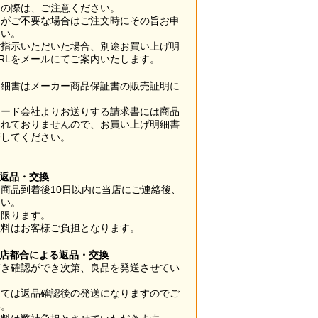
用の際は、ご注意ください。
梱がご不要な場合はご注文時にその旨お申
さい。
ご指示いただいた場合、別途お買い上げ明
RLをメールにてご案内いたします。
明細書はメーカー商品保証書の販売証明に
カード会社よりお送りする請求書には商品
されておりませんので、お買い上げ明細書
管してください。
】
の返品・交換
商品到着後10日以内に当店にご連絡後、
さい。
に限ります。
数料はお客様ご負担となります。
当店都合による返品・交換
だき確認ができ次第、良品を発送させてい
。
っては返品確認後の発送になりますのでご
い。