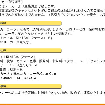
ーカー直送商品】
品はメーカーより直接お届け致します。
注文確定後のキャンセルやお客様ご都合の返品は承れませんのでご注意
引きでのお支払いはできません。（代引きでご注文いただいた場合、お
コカ・コーラ」ならではの特別なおいしさを、カロリーゼロ・保存料ゼ
カ・コーラ。変わらないすっきりとした後味です。
トボトル1.5L×12本（2ケース）です。
心のメーカー直送です。
：1.5L×12本（2ケース）
材料：炭酸、カラメル色素、酸味料、甘味料(スクラロース、アセスルファ
リー：100ml当たり0Kcal
証期間：初期不良
カー名：日本コカ・コーラ/Coca-Cola
：4902102141130-CCW2
ーカー欠品により予定日にお届けできない場合、改めてご連絡いたしま