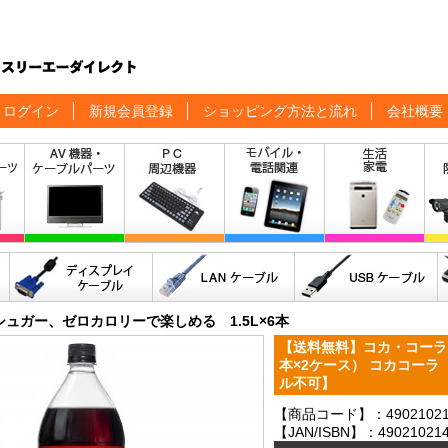
ログイン
新規会員登録
ショッピング方法と流れ
会社概要
シュガー、ゼロカロリーで楽しめる 1.5L×6本
【送料無料】コカ・コーラ ゼ
本×2ケース） コカコー
ル不可】
【商品コード】：490210214
【JAN/ISBN】：490210214