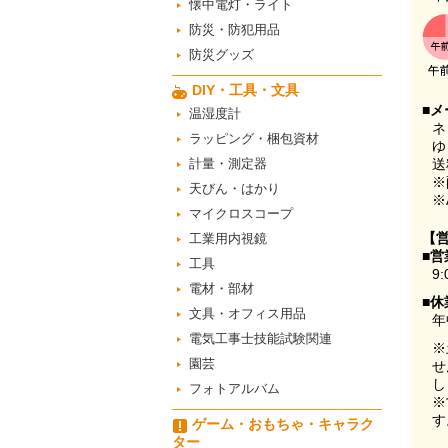
懐中電灯・ライト
防災・防犯用品
防災グッズ
DIY・工具・文具
■メ
温湿度計
ネ
ラッピング・梱包資材
ゆ
計量・測定器
送
※
天びん・はかり
※
マイクロスコープ
【
工業用内視鏡
■営
工具
9:
電材・部材
■休
文具・オフィス用品
年
電気工事士技能試験関連
※
園芸
せ
し
フォトアルバム
※
す
ゲーム・おもちゃ・キャラク
ター