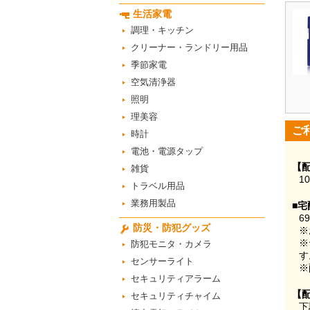
生活家電
調理・キッチン
クリーナー・ランドリー用品
季節家電
空気清浄器
照明
理美容
ご
時計
電池・電源タップ
【
雑貨
1
トラベル用品
業務用製品
■宅
6
防災・防犯グッズ
※
※
防犯モニタ・カメラ
す
センサーライト
※
セキュリティアラーム
【
セキュリティチャイム
下