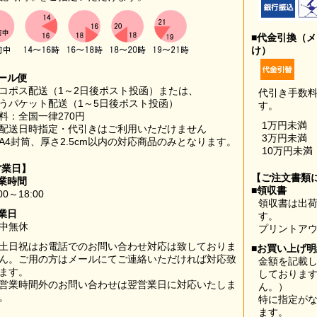
■代金引換（
け）
ール便
コポス配送（1～2日後ポスト投函）または、
代引き手数
うパケット配送（1～5日後ポスト投函）
す。
料：全国一律270円
1万円未満
配送日時指定・代引きはご利用いただけません
3万円未満
A4封筒、厚さ2.5cm以内の対応商品のみとなります。
10万円未満
営業日】
【ご注文書類
業時間
■領収書
00～18:00
領収書は出荷
業日
す。
中無休
プリントア
土日祝はお電話でのお問い合わせ対応は致しておりま
■お買い上げ
ん。ご用の方はメールにてご連絡いただければ対応致
金額を記載
ます。
しておりま
営業時間外のお問い合わせは翌営業日に対応いたしま
ん。）
。
特に指定が
ます。