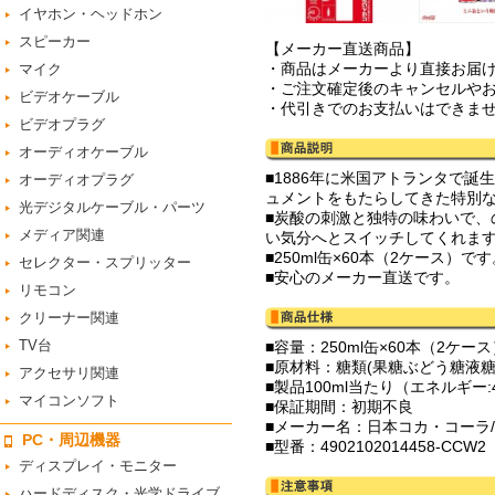
イヤホン・ヘッドホン
スピーカー
【メーカー直送商品】
・商品はメーカーより直接お届
マイク
・ご注文確定後のキャンセルや
ビデオケーブル
・代引きでのお支払いはできま
ビデオプラグ
オーディオケーブル
■1886年に米国アトランタで誕
オーディオプラグ
ュメントをもたらしてきた特別
光デジタルケーブル・パーツ
■炭酸の刺激と独特の味わいで
メディア関連
い気分へとスイッチしてくれま
■250ml缶×60本（2ケース）で
セレクター・スプリッター
■安心のメーカー直送です。
リモコン
クリーナー関連
TV台
■容量：250ml缶×60本（2ケー
■原材料：糖類(果糖ぶどう糖液
アクセサリ関連
■製品100ml当たり（エネルギー:4
マイコンソフト
■保証期間：初期不良
■メーカー名：日本コカ・コーラ/Co
PC・周辺機器
■型番：4902102014458-CCW2
ディスプレイ・モニター
ハードディスク・光学ドライブ