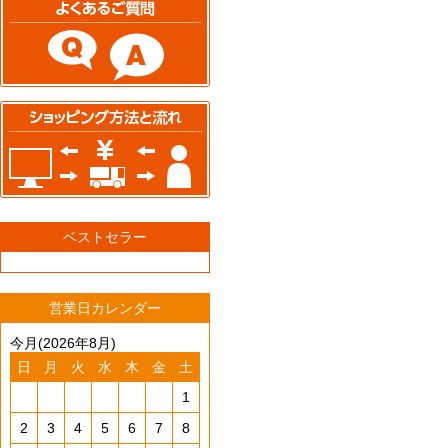
ベストセラー
営業日カレンダー
今月(2026年8月)
日
月
火
水
木
金
土
1
2
3
4
5
6
7
8