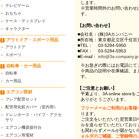
します。
テレビゲーム
※営業時間外のお問い合わせ
おもちゃ
す。
ケース・ディスプレイ
【お問い合わせ】
キャラクター
■会社名：
(株)3Aカンパニー
アウトドア・スポーツ用品
■所在地：
東京都足立区千住宮元
■TEL：
03-5284-5950
アウトドア
■FAX：
03-5284-5953
スポーツ
■E-mail：
info@3a-company.jp
※お急ぎの際にはお電話にて
自転車・カー用品
※商品の説明や在庫確認、ま
自転車
す。
カー用品
【ご注意とお願い】
エアコン部材
平素より、3A online st
フレア配管セット
ありがとうございます。
配管用化粧カバー（室内用）
フリーメールご利用のお客様
ります。
ドレンホース・パイプ・アクセ
ご注文をいただいた翌営業日
サリ
ルを送らせていただいており
エアコン機器据付台
も関わらずメールが届かない
エアコン用電材
ォルダのご確認、ご登録時の