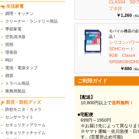
CLASS4 SD
生活家電
プタ付
調理・キッチン
￥1,260
（税
クリーナー・ランドリー用品
季節家電
モバイル機器の必
空気清浄器
品！
シリコンパワ
照明
SDHCカード
理美容
8GB Class
時計
SP008GBSDH0
電池・電源タップ
￥880
（税
雑貨
ご利用ガイド
トラベル用品
業務用製品
【配送】
防災・防犯グッズ
10,800円以上で
送料無料！
防犯モニタ・カメラ
■宅配便
センサーライト
699円～1950円
セキュリティアラーム
※お届け先によって異なりま
※ヤマト運輸・佐川急便・日
セキュリティチャイム
す。(営業所止め可能)