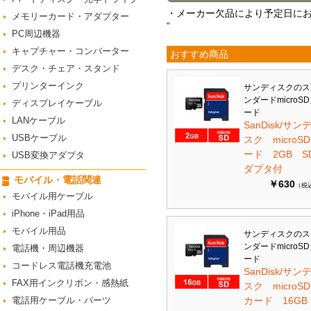
・メーカー欠品により予定日に
メモリーカード・アダプター
“
PC周辺機器
キャプチャー・コンバーター
おすすめ商品
デスク・チェア・スタンド
プリンターインク
サンディスクのス
ンダードmicroS
ディスプレイケーブル
ード
LANケーブル
SanDisk/サン
USBケーブル
スク microS
ード 2GB S
USB変換アダプタ
ダプタ付
モバイル・電話関連
￥630
（税
モバイル用ケーブル
iPhone・iPad用品
モバイル用品
サンディスクのス
ンダードmicroS
電話機・周辺機器
ード
コードレス電話機充電池
SanDisk/サン
FAX用インクリボン・感熱紙
スク microSD
電話用ケーブル・パーツ
カード 16G