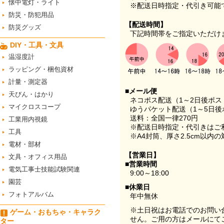
懐中電灯・ライト
※配送日時指定・代引き可能
防災・防犯用品
【配送時間】
防災グッズ
下記時間帯をご指定いただけ
DIY・工具・文具
温湿度計
ラッピング・梱包資材
計量・測定器
■メール便
天びん・はかり
ネコポス配送（1～2日後ポ
マイクロスコープ
ゆうパケット配送（1～5日後
送料：全国一律270円
工業用内視鏡
※配送日時指定・代引きはご
工具
※A4封筒、厚さ2.5cm以内
電材・部材
【営業日】
文具・オフィス用品
■営業時間
電気工事士技能試験関連
9:00～18:00
園芸
■休業日
フォトアルバム
年中無休
※土日祝はお電話でのお問い
ゲーム・おもちゃ・キャラク
せん。ご用の方はメールにて
ター