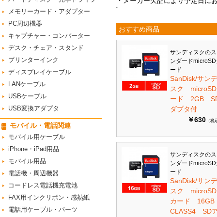
・メーカー欠品により予定日に
“
メモリーカード・アダプター
PC周辺機器
おすすめ商品
キャプチャー・コンバーター
デスク・チェア・スタンド
サンディスクのス
プリンターインク
ンダードmicroS
ード
ディスプレイケーブル
SanDisk/サン
LANケーブル
スク microS
USBケーブル
ード 2GB S
USB変換アダプタ
ダプタ付
￥630
（税
モバイル・電話関連
モバイル用ケーブル
iPhone・iPad用品
サンディスクのス
モバイル用品
ンダードmicroS
ード
電話機・周辺機器
SanDisk/サン
コードレス電話機充電池
スク microSD
FAX用インクリボン・感熱紙
カード 16G
電話用ケーブル・パーツ
CLASS4 SD