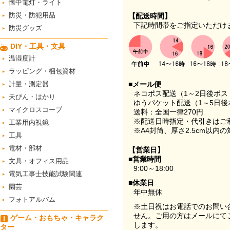
懐中電灯・ライト
防災・防犯用品
【配送時間】
下記時間帯をご指定いただけ
防災グッズ
DIY・工具・文具
温湿度計
ラッピング・梱包資材
計量・測定器
■メール便
ネコポス配送（1～2日後ポ
天びん・はかり
ゆうパケット配送（1～5日後
マイクロスコープ
送料：全国一律270円
※配送日時指定・代引きはご
工業用内視鏡
※A4封筒、厚さ2.5cm以内
工具
電材・部材
【営業日】
■営業時間
文具・オフィス用品
9:00～18:00
電気工事士技能試験関連
■休業日
園芸
年中無休
フォトアルバム
※土日祝はお電話でのお問い
せん。ご用の方はメールにて
ゲーム・おもちゃ・キャラク
します。
ター