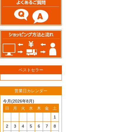
ベストセラー
営業日カレンダー
今月(2026年8月)
日
月
火
水
木
金
土
1
2
3
4
5
6
7
8