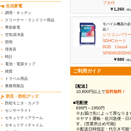
プタ付
生活家電
￥1,260
（税
調理・キッチン
クリーナー・ランドリー用品
モバイル機器の必
季節家電
品！
シリコンパワ
空気清浄器
SDHCカード
照明
8GB Class
理美容
SP008GBSDH0
時計
￥880
（税
電池・電源タップ
ご利用ガイド
雑貨
トラベル用品
業務用製品
【配送】
10,800円以上で
送料無料！
防災・防犯グッズ
■宅配便
防犯モニタ・カメラ
699円～1950円
センサーライト
※お届け先によって異なりま
セキュリティアラーム
※ヤマト運輸・佐川急便・日
す。(営業所止め可能)
セキュリティチャイム
※配送日時指定・代引き可能