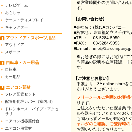
※営業時間外のお問い合わせ
テレビゲーム
す。
おもちゃ
【お問い合わせ】
ケース・ディスプレイ
■会社名：
(株)3Aカンパニー
キャラクター
■所在地：
東京都足立区千住宮元
アウトドア・スポーツ用品
■TEL：
03-5284-5950
■FAX：
03-5284-5953
アウトドア
■E-mail：
info@3a-company.jp
スポーツ
※お急ぎの際にはお電話にて
※商品の説明や在庫確認、ま
自転車・カー用品
す。
自転車
カー用品
【ご注意とお願い】
平素より、3A online st
エアコン部材
ありがとうございます。
フレア配管セット
フリーメールご利用のお客様
配管用化粧カバー（室内用）
ります。
ご注文をいただいた翌営業日
ドレンホース・パイプ・アクセ
ルを送らせていただいており
サリ
も関わらずメールが届かない
エアコン機器据付台
ォルダのご確認、ご登録時の
エアコン用電材
お願いいたしております。