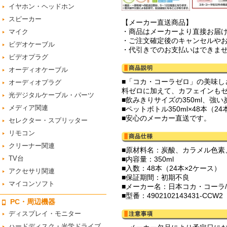
イヤホン・ヘッドホン
スピーカー
【メーカー直送商品】
・商品はメーカーより直接お届
マイク
・ご注文確定後のキャンセルや
ビデオケーブル
・代引きでのお支払いはできま
ビデオプラグ
オーディオケーブル
■「コカ・コーラゼロ」の美味
オーディオプラグ
料ゼロに加えて、カフェインも
光デジタルケーブル・パーツ
■飲みきりサイズの350ml、
メディア関連
■ペットボトル350ml×48本（2
■安心のメーカー直送です。
セレクター・スプリッター
リモコン
クリーナー関連
■原材料名：炭酸、カラメル色素
TV台
■内容量：350ml
■入数：48本（24本×2ケース）
アクセサリ関連
■保証期間：初期不良
マイコンソフト
■メーカー名：日本コカ・コーラ/Co
■型番：4902102143431-CCW2
PC・周辺機器
ディスプレイ・モニター
ハードディスク・光学ドライブ