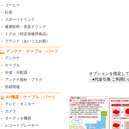
コーヒー
紅茶
スポーツドリンク
健康飲料・美容ドリンク
トクホ（特定保健用食品）
ブランド（あいうえお順）
アンテナ・ケーブル・パーツ
アンテナ
ケーブル
分波・分配器
オプションを指定し
●代金引換 ご利用い
アンテナ接栓・プラグ
部材関連
AV機器・ケーブル・パーツ
テレビ・モニター
カメラ
オーディオ機器
レコードプレーヤー