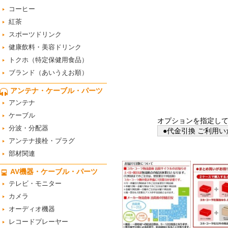
コーヒー
紅茶
スポーツドリンク
健康飲料・美容ドリンク
トクホ（特定保健用食品）
ブランド（あいうえお順）
アンテナ・ケーブル・パーツ
アンテナ
ケーブル
オプションを指定し
分波・分配器
●代金引換 ご利用い
アンテナ接栓・プラグ
部材関連
AV機器・ケーブル・パーツ
テレビ・モニター
カメラ
オーディオ機器
レコードプレーヤー