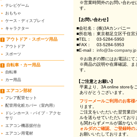
※営業時間外のお問い合わせ
テレビゲーム
す。
おもちゃ
【お問い合わせ】
ケース・ディスプレイ
■会社名：
(株)3Aカンパニー
キャラクター
■所在地：
東京都足立区千住宮元
アウトドア・スポーツ用品
■TEL：
03-5284-5950
■FAX：
03-5284-5953
アウトドア
■E-mail：
info@3a-company.jp
スポーツ
※お急ぎの際にはお電話にて
※商品の説明や在庫確認、ま
自転車・カー用品
す。
自転車
カー用品
【ご注意とお願い】
平素より、3A online st
エアコン部材
ありがとうございます。
フレア配管セット
フリーメールご利用のお客様
配管用化粧カバー（室内用）
ります。
ご注文をいただいた翌営業日
ドレンホース・パイプ・アクセ
ルを送らせていただいており
サリ
も関わらずメールが届かない
エアコン機器据付台
ォルダのご確認、ご登録時の
エアコン用電材
お願いいたしております。