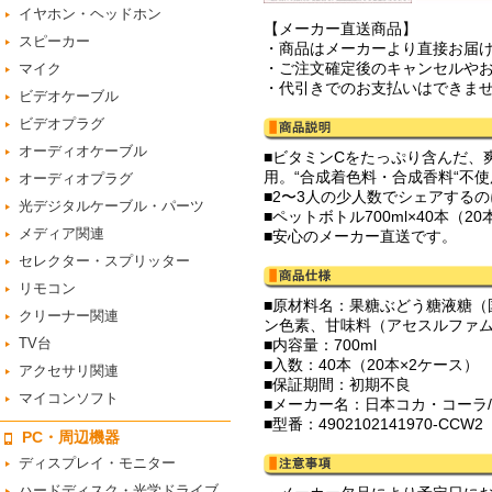
イヤホン・ヘッドホン
【メーカー直送商品】
スピーカー
・商品はメーカーより直接お届
・ご注文確定後のキャンセルや
マイク
・代引きでのお支払いはできま
ビデオケーブル
ビデオプラグ
オーディオケーブル
■ビタミンCをたっぷり含んだ、
用。“合成着色料・合成香料“不
オーディオプラグ
■2〜3人の少人数でシェアするの
光デジタルケーブル・パーツ
■ペットボトル700ml×40本（2
メディア関連
■安心のメーカー直送です。
セレクター・スプリッター
リモコン
■原材料名：果糖ぶどう糖液糖（
クリーナー関連
ン色素、甘味料（アセスルファム
TV台
■内容量：700ml
■入数：40本（20本×2ケース）
アクセサリ関連
■保証期間：初期不良
マイコンソフト
■メーカー名：日本コカ・コーラ/Co
■型番：4902102141970-CCW2
PC・周辺機器
ディスプレイ・モニター
ハードディスク・光学ドライブ