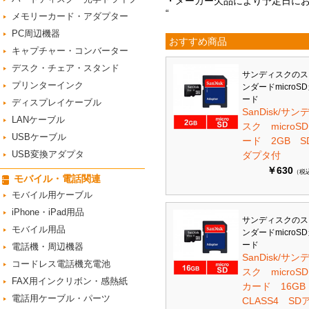
・メーカー欠品により予定日に
“
メモリーカード・アダプター
PC周辺機器
おすすめ商品
キャプチャー・コンバーター
デスク・チェア・スタンド
サンディスクのス
プリンターインク
ンダードmicroS
ード
ディスプレイケーブル
SanDisk/サン
LANケーブル
スク microS
USBケーブル
ード 2GB S
USB変換アダプタ
ダプタ付
￥630
（税
モバイル・電話関連
モバイル用ケーブル
iPhone・iPad用品
サンディスクのス
モバイル用品
ンダードmicroS
ード
電話機・周辺機器
SanDisk/サン
コードレス電話機充電池
スク microSD
FAX用インクリボン・感熱紙
カード 16G
電話用ケーブル・パーツ
CLASS4 SD