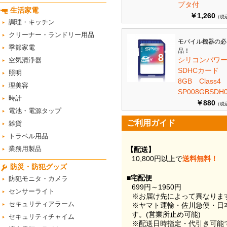
プタ付
生活家電
￥1,260
（税
調理・キッチン
クリーナー・ランドリー用品
モバイル機器の必
季節家電
品！
シリコンパワ
空気清浄器
SDHCカード
照明
8GB Class
理美容
SP008GBSDH0
時計
￥880
（税
電池・電源タップ
ご利用ガイド
雑貨
トラベル用品
業務用製品
【配送】
10,800円以上で
送料無料！
防災・防犯グッズ
■宅配便
防犯モニタ・カメラ
699円～1950円
センサーライト
※お届け先によって異なりま
セキュリティアラーム
※ヤマト運輸・佐川急便・日
す。(営業所止め可能)
セキュリティチャイム
※配送日時指定・代引き可能