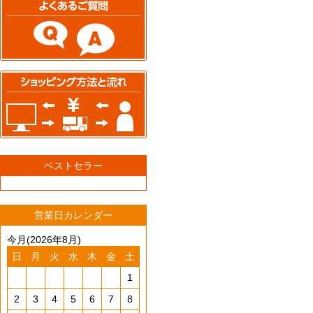
ベストセラー
営業日カレンダー
今月(2026年8月)
日
月
火
水
木
金
土
1
2
3
4
5
6
7
8