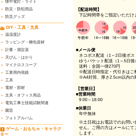
懐中電灯・ライト
防災・防犯用品
【配送時間】
下記時間帯をご指定いただけ
防災グッズ
DIY・工具・文具
温湿度計
ラッピング・梱包資材
計量・測定器
■メール便
ネコポス配送（1～2日後ポ
天びん・はかり
ゆうパケット配送（1～5日後
マイクロスコープ
送料：全国一律270円
※配送日時指定・代引きはご
工業用内視鏡
※A4封筒、厚さ2.5cm以内
工具
電材・部材
【営業日】
■営業時間
文具・オフィス用品
9:00～18:00
電気工事士技能試験関連
■休業日
園芸
年中無休
フォトアルバム
※土日祝はお電話でのお問い
せん。ご用の方はメールにて
ゲーム・おもちゃ・キャラク
します。
ター