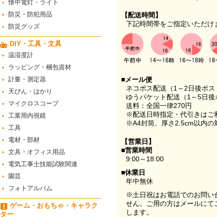
懐中電灯・ライト
防災・防犯用品
【配送時間】
下記時間帯をご指定いただけ
防災グッズ
DIY・工具・文具
温湿度計
ラッピング・梱包資材
計量・測定器
■メール便
ネコポス配送（1～2日後ポ
天びん・はかり
ゆうパケット配送（1～5日後
マイクロスコープ
送料：全国一律270円
※配送日時指定・代引きはご
工業用内視鏡
※A4封筒、厚さ2.5cm以内
工具
電材・部材
【営業日】
■営業時間
文具・オフィス用品
9:00～18:00
電気工事士技能試験関連
■休業日
園芸
年中無休
フォトアルバム
※土日祝はお電話でのお問い
せん。ご用の方はメールにて
ゲーム・おもちゃ・キャラク
します。
ター