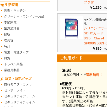
プタ付
生活家電
￥1,260
（税
調理・キッチン
クリーナー・ランドリー用品
モバイル機器の必
季節家電
品！
シリコンパワ
空気清浄器
SDHCカード
照明
8GB Class
理美容
SP008GBSDH0
時計
￥880
（税
電池・電源タップ
ご利用ガイド
雑貨
トラベル用品
業務用製品
【配送】
10,800円以上で
送料無料！
防災・防犯グッズ
■宅配便
防犯モニタ・カメラ
699円～1950円
センサーライト
※お届け先によって異なりま
セキュリティアラーム
※ヤマト運輸・佐川急便・日
す。(営業所止め可能)
セキュリティチャイム
※配送日時指定・代引き可能