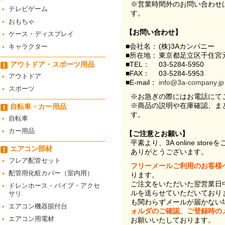
※営業時間外のお問い合わせ
テレビゲーム
す。
おもちゃ
【お問い合わせ】
ケース・ディスプレイ
■会社名：
(株)3Aカンパニー
キャラクター
■所在地：
東京都足立区千住宮元
アウトドア・スポーツ用品
■TEL：
03-5284-5950
■FAX：
03-5284-5953
アウトドア
■E-mail：
info@3a-company.jp
スポーツ
※お急ぎの際にはお電話にて
※商品の説明や在庫確認、ま
自転車・カー用品
す。
自転車
カー用品
【ご注意とお願い】
平素より、3A online st
エアコン部材
ありがとうございます。
フレア配管セット
フリーメールご利用のお客様
配管用化粧カバー（室内用）
ります。
ご注文をいただいた翌営業日
ドレンホース・パイプ・アクセ
ルを送らせていただいており
サリ
も関わらずメールが届かない
エアコン機器据付台
ォルダのご確認、ご登録時の
エアコン用電材
お願いいたしております。