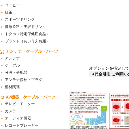
コーヒー
紅茶
スポーツドリンク
健康飲料・美容ドリンク
トクホ（特定保健用食品）
ブランド（あいうえお順）
アンテナ・ケーブル・パーツ
アンテナ
ケーブル
オプションを指定し
分波・分配器
●代金引換 ご利用い
アンテナ接栓・プラグ
部材関連
AV機器・ケーブル・パーツ
テレビ・モニター
カメラ
オーディオ機器
レコードプレーヤー