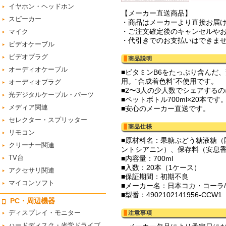
イヤホン・ヘッドホン
【メーカー直送商品】
スピーカー
・商品はメーカーより直接お届
・ご注文確定後のキャンセルや
マイク
・代引きでのお支払いはできま
ビデオケーブル
ビデオプラグ
オーディオケーブル
■ビタミンB6をたっぷり含んだ
用。“合成着色料”不使用です。
オーディオプラグ
■2〜3人の少人数でシェアするの
光デジタルケーブル・パーツ
■ペットボトル700ml×20本です
メディア関連
■安心のメーカー直送です。
セレクター・スプリッター
リモコン
■原材料名：果糖ぶどう糖液糖
クリーナー関連
ントシアニン）、保存料（安息香
TV台
■内容量：700ml
■入数：20本（1ケース）
アクセサリ関連
■保証期間：初期不良
マイコンソフト
■メーカー名：日本コカ・コーラ/Co
■型番：4902102141956-CCW1
PC・周辺機器
ディスプレイ・モニター
ハードディスク・光学ドライブ