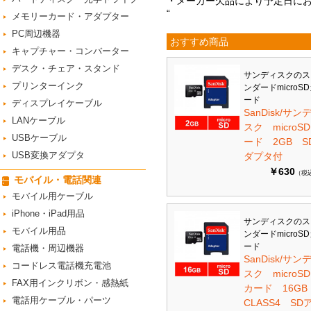
・メーカー欠品により予定日に
“
メモリーカード・アダプター
PC周辺機器
おすすめ商品
キャプチャー・コンバーター
デスク・チェア・スタンド
サンディスクのス
プリンターインク
ンダードmicroS
ード
ディスプレイケーブル
SanDisk/サン
LANケーブル
スク microS
USBケーブル
ード 2GB S
USB変換アダプタ
ダプタ付
￥630
（税
モバイル・電話関連
モバイル用ケーブル
iPhone・iPad用品
サンディスクのス
モバイル用品
ンダードmicroS
ード
電話機・周辺機器
SanDisk/サン
コードレス電話機充電池
スク microSD
FAX用インクリボン・感熱紙
カード 16G
電話用ケーブル・パーツ
CLASS4 SD