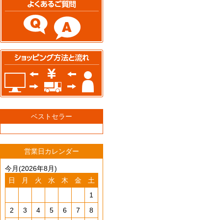
ベストセラー
営業日カレンダー
今月(2026年8月)
日
月
火
水
木
金
土
1
2
3
4
5
6
7
8