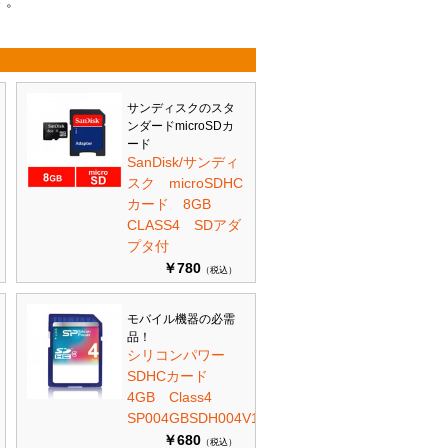
す。
サンディスクのスタ
ンダードmicroSDカ
ード
SanDisk/サンディ
スク microSDHC
カード 8GB
CLASS4 SDアダ
プタ付
￥780
（税込）
モバイル機器の必需
品！
シリコンパワー
SDHCカード
4GB Class4
SP004GBSDH004V10
￥680
（税込）