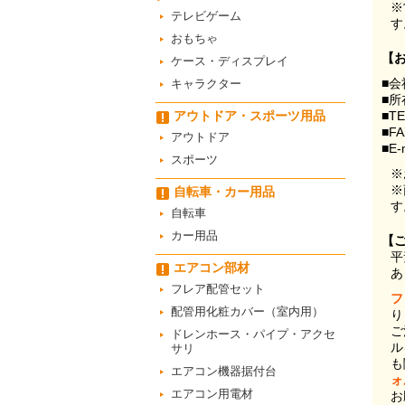
※
テレビゲーム
す
おもちゃ
【
ケース・ディスプレイ
■会
キャラクター
■所
アウトドア・スポーツ用品
■T
■F
アウトドア
■E-
スポーツ
※
※
自転車・カー用品
す
自転車
カー用品
【
平
エアコン部材
あ
フレア配管セット
フ
配管用化粧カバー（室内用）
り
ご
ドレンホース・パイプ・アクセ
ル
サリ
も
エアコン機器据付台
ォ
エアコン用電材
お