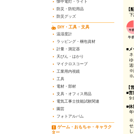
懐中電灯・ライト
防災・防犯用品
【
下
防災グッズ
DIY・工具・文具
温湿度計
ラッピング・梱包資材
計量・測定器
■メ
ネ
天びん・はかり
ゆ
マイクロスコープ
送
※
工業用内視鏡
※
工具
電材・部材
【
■営
文具・オフィス用品
9:
電気工事士技能試験関連
■休
園芸
年
フォトアルバム
※
せ
ゲーム・おもちゃ・キャラク
し
ター