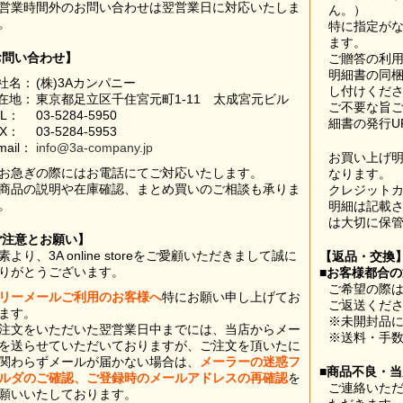
営業時間外のお問い合わせは翌営業日に対応いたしま
ん。）
。
特に指定が
ます。
お問い合わせ】
ご贈答の利
明細書の同
社名：
(株)3Aカンパニー
し付けくだ
在地：
東京都足立区千住宮元町1-11 太成宮元ビル
ご不要な旨
EL：
03-5284-5950
細書の発行U
AX：
03-5284-5953
mail：
info@3a-company.jp
お買い上げ
お急ぎの際にはお電話にてご対応いたします。
なります。
商品の説明や在庫確認、まとめ買いのご相談も承りま
クレジット
。
明細は記載
は大切に保
ご注意とお願い】
素より、3A online storeをご愛顧いただきまして誠に
【返品・交換
りがとうございます。
■お客様都合
ご希望の際は
リーメールご利用のお客様へ
特にお願い申し上げてお
ご返送くだ
ます。
※未開封品
注文をいただいた翌営業日中までには、当店からメー
※送料・手
を送らせていただいておりますが、ご注文を頂いたに
関わらずメールが届かない場合は、
メーラーの迷惑フ
■商品不良・
ルダのご確認、ご登録時のメールアドレスの再確認
を
ご連絡いた
願いいたしております。