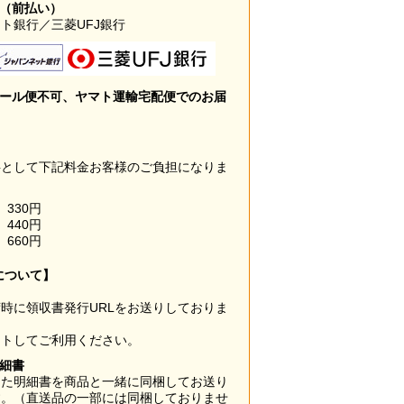
み（前払い）
ト銀行／三菱UFJ銀行
メール便不可、ヤマト運輸宅配便でのお届
料として下記料金お客様のご負担になりま
330円
440円
660円
について】
時に領収書発行URLをお送りしておりま
ウトしてご利用ください。
明細書
した明細書を商品と一緒に同梱してお送り
す。（直送品の一部には同梱しておりませ