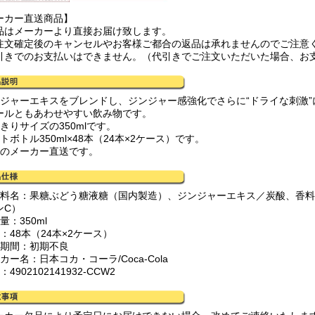
ーカー直送商品】
品はメーカーより直接お届け致します。
注文確定後のキャンセルやお客様ご都合の返品は承れませんのでご注意
引きでのお支払いはできません。（代引きでご注文いただいた場合、お
ンジャーエキスをブレンドし、ジンジャー感強化でさらに“ドライな刺激
ールともあわせやすい飲み物です。
きりサイズの350mlです。
トボトル350ml×48本（24本×2ケース）です。
心のメーカー直送です。
材料名：果糖ぶどう糖液糖（国内製造）、ジンジャーエキス／炭酸、香
ンC）
量：350ml
：48本（24本×2ケース）
証期間：初期不良
カー名：日本コカ・コーラ/Coca-Cola
：4902102141932-CCW2