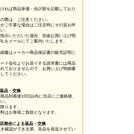
なければ商品単価・合計額を記載しており
用の際は、ご注意ください。
梱がご不要な場合はご注文時にその旨お申
さい。
ご指示いただいた場合、別途お買い上げ明
RLをメールにてご案内いたします。
明細書はメーカー商品保証書の販売証明に
カード会社よりお送りする請求書には商品
されておりませんので、お買い上げ明細書
管してください。
】
の返品・交換
商品到着後10日以内に当店にご連絡後、
さい。
に限ります。
数料はお客様ご負担となります。
当店都合による返品・交換
だき確認ができ次第、良品を発送させてい