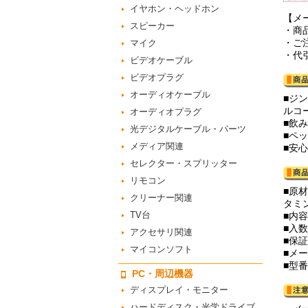
イヤホン・ヘッドホン
【メ
スピーカー
・商
・ご
マイク
・代
ビデオケーブル
ビデオプラグ
オーディオケーブル
■ジ
ルコ
オーディオプラグ
■飲み
光デジタルケーブル・パーツ
■ペッ
メディア関連
■安
セレクター・スプリッター
リモコン
■原
クリーナー関連
タミ
TV台
■内容
■入数
アクセサリ関連
■保
マイコンソフト
■メー
■型番
PC・周辺機器
ディスプレイ・モニター
ハードディスク・光学ドライブ