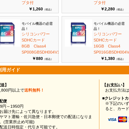
プタ付
プタ付
￥1,260
￥2,280
（税込）
（税込）
モバイル機器の必需
モバイル機器の必需
品！
品！
シリコンパワー
シリコンパワー
SDHCカード
SDHCカード
8GB Class4
16GB Class4
SP008GBSDH004V10
SP016GBSDH004V
￥880
￥1,380
（税込）
（税込）
利用ガイド
配送】
【お支払い】
0,800円以上で
送料無料！
お支払方法
■クレジット
配便
※下記のい
99円～1950円
ると、カー
お届け先によって異なります。
ヤマト運輸・佐川急便・日本郵便での配送になりま
。(営業所止め可能)
配送日時指定・代引き可能です。