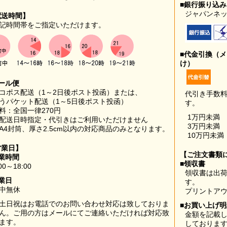
■銀行振り込
ジャパンネッ
配送時間】
記時間帯をご指定いただけます。
■代金引換（
け）
ール便
コポス配送（1～2日後ポスト投函）または、
代引き手数
うパケット配送（1～5日後ポスト投函）
す。
料：全国一律270円
1万円未満
配送日時指定・代引きはご利用いただけません
3万円未満
A4封筒、厚さ2.5cm以内の対応商品のみとなります。
10万円未満
営業日】
【ご注文書類
業時間
■領収書
00～18:00
領収書は出荷
業日
す。
中無休
プリントア
土日祝はお電話でのお問い合わせ対応は致しておりま
■お買い上げ
ん。ご用の方はメールにてご連絡いただければ対応致
金額を記載
ます。
しておりま