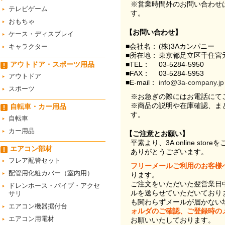
※営業時間外のお問い合わせ
テレビゲーム
す。
おもちゃ
【お問い合わせ】
ケース・ディスプレイ
■会社名：
(株)3Aカンパニー
キャラクター
■所在地：
東京都足立区千住宮元
アウトドア・スポーツ用品
■TEL：
03-5284-5950
■FAX：
03-5284-5953
アウトドア
■E-mail：
info@3a-company.jp
スポーツ
※お急ぎの際にはお電話にて
※商品の説明や在庫確認、ま
自転車・カー用品
す。
自転車
カー用品
【ご注意とお願い】
平素より、3A online st
エアコン部材
ありがとうございます。
フレア配管セット
フリーメールご利用のお客様
配管用化粧カバー（室内用）
ります。
ご注文をいただいた翌営業日
ドレンホース・パイプ・アクセ
ルを送らせていただいており
サリ
も関わらずメールが届かない
エアコン機器据付台
ォルダのご確認、ご登録時の
エアコン用電材
お願いいたしております。