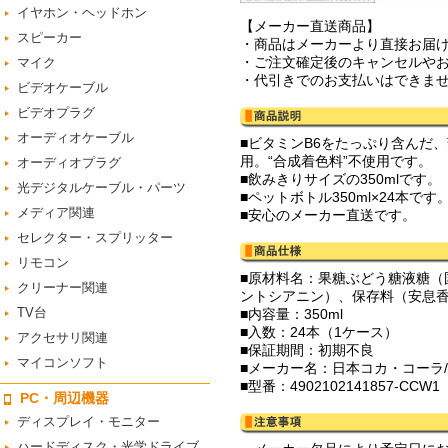
イヤホン・ヘッドホン
【メーカー直送商品】
スピーカー
・商品はメーカーより直接お届
・ご注文確定後のキャンセルや
マイク
・代引きでのお支払いはできま
ビデオケーブル
ビデオプラグ
オーディオケーブル
■ビタミンB6をたっぷり含んだ
用。“合成着色料”不使用です。
オーディオプラグ
■飲みきりサイズの350mlです。
光デジタルケーブル・パーツ
■ペットボトル350ml×24本です
メディア関連
■安心のメーカー直送です。
セレクター・スプリッター
リモコン
■原材料名：果糖ぶどう糖液糖
クリーナー関連
ントシアニン）、保存料（安息香
TV台
■内容量：350ml
■入数：24本（1ケース）
アクセサリ関連
■保証期間：初期不良
マイコンソフト
■メーカー名：日本コカ・コーラ/Co
■型番：4902102141857-CCW1
PC・周辺機器
ディスプレイ・モニター
ハードディスク・光学ドライブ