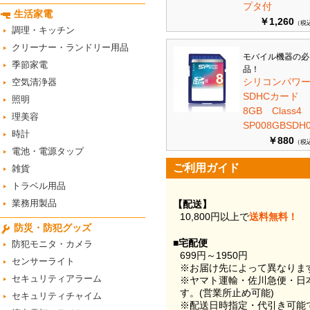
プタ付
生活家電
￥1,260
（税
調理・キッチン
クリーナー・ランドリー用品
モバイル機器の必
季節家電
品！
シリコンパワ
空気清浄器
SDHCカード
照明
8GB Class
理美容
SP008GBSDH0
時計
￥880
（税
電池・電源タップ
ご利用ガイド
雑貨
トラベル用品
業務用製品
【配送】
10,800円以上で
送料無料！
防災・防犯グッズ
■宅配便
防犯モニタ・カメラ
699円～1950円
センサーライト
※お届け先によって異なりま
セキュリティアラーム
※ヤマト運輸・佐川急便・日
す。(営業所止め可能)
セキュリティチャイム
※配送日時指定・代引き可能