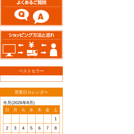
ベストセラー
営業日カレンダー
今月(2026年8月)
日
月
火
水
木
金
土
1
2
3
4
5
6
7
8