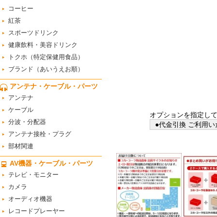
コーヒー
紅茶
スポーツドリンク
健康飲料・美容ドリンク
トクホ（特定保健用食品）
ブランド（あいうえお順）
アンテナ・ケーブル・パーツ
アンテナ
ケーブル
オプションを指定し
分波・分配器
●代金引換 ご利用い
アンテナ接栓・プラグ
部材関連
AV機器・ケーブル・パーツ
テレビ・モニター
カメラ
オーディオ機器
レコードプレーヤー