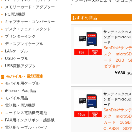
・メーカー欠品により予定日に
“
メモリーカード・アダプター
PC周辺機器
おすすめ商品
キャプチャー・コンバーター
デスク・チェア・スタンド
サンディスクのス
プリンターインク
ンダードmicroS
ード
ディスプレイケーブル
SanDisk/サン
LANケーブル
スク microS
USBケーブル
ード 2GB S
USB変換アダプタ
ダプタ付
￥630
（税
モバイル・電話関連
モバイル用ケーブル
iPhone・iPad用品
サンディスクのス
モバイル用品
ンダードmicroS
ード
電話機・周辺機器
SanDisk/サン
コードレス電話機充電池
スク microSD
FAX用インクリボン・感熱紙
カード 16G
電話用ケーブル・パーツ
CLASS4 SD