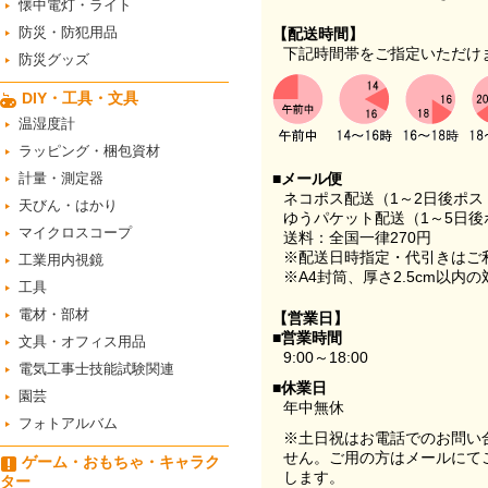
懐中電灯・ライト
防災・防犯用品
【配送時間】
下記時間帯をご指定いただけ
防災グッズ
DIY・工具・文具
温湿度計
ラッピング・梱包資材
計量・測定器
■メール便
ネコポス配送（1～2日後ポ
天びん・はかり
ゆうパケット配送（1～5日後
マイクロスコープ
送料：全国一律270円
※配送日時指定・代引きはご
工業用内視鏡
※A4封筒、厚さ2.5cm以内
工具
電材・部材
【営業日】
■営業時間
文具・オフィス用品
9:00～18:00
電気工事士技能試験関連
■休業日
園芸
年中無休
フォトアルバム
※土日祝はお電話でのお問い
せん。ご用の方はメールにて
ゲーム・おもちゃ・キャラク
します。
ター